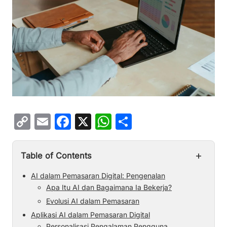
C
E
F
X
W
S
o
m
a
h
h
p
ai
c
at
ar
+
Table of Contents
y
l
e
s
e
AI dalam Pemasaran Digital: Pengenalan
Li
b
A
Apa Itu AI dan Bagaimana Ia Bekerja?
n
o
p
Evolusi AI dalam Pemasaran
k
o
p
Aplikasi AI dalam Pemasaran Digital
Personalisasi Pengalaman Pengguna