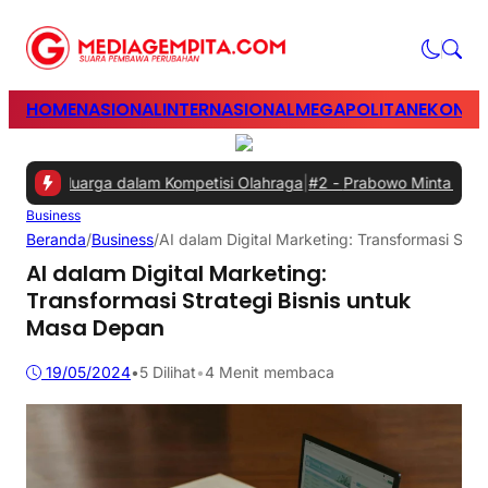
HOME
NASIONAL
INTERNASIONAL
MEGAPOLITAN
EKONOM
luarga dalam Kompetisi Olahraga
|
#2 -
Prabowo Minta Gangguan Listr
Business
Beranda
/
Business
/
AI dalam Digital Marketing: Transformasi Str
AI dalam Digital Marketing:
Transformasi Strategi Bisnis untuk
Masa Depan
19/05/2024
•
5
Dilihat
•
4 Menit membaca