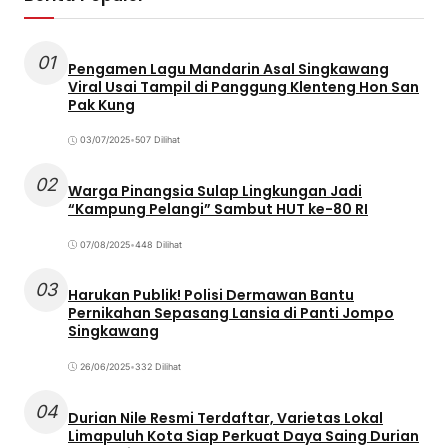
01
Pengamen Lagu Mandarin Asal Singkawang
Viral Usai Tampil di Panggung Klenteng Hon San
Pak Kung
03/07/2025
•
507 Dilihat
02
Warga Pinangsia Sulap Lingkungan Jadi
“Kampung Pelangi” Sambut HUT ke-80 RI
07/08/2025
•
448 Dilihat
03
Harukan Publik! Polisi Dermawan Bantu
Pernikahan Sepasang Lansia di Panti Jompo
Singkawang
26/06/2025
•
332 Dilihat
04
Durian Nile Resmi Terdaftar, Varietas Lokal
Limapuluh Kota Siap Perkuat Daya Saing Durian