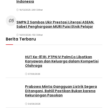
Indonesia
16/12/2025
•
249 Dilihat
05
SMPN 2 Sambas Ukir Prestasi Literasi ASEAN,
Sabet Penghargaan MURI Puisi Etnik Pelajar
14/01/2026
•
150 Dilihat
Berita Terbaru
HUT Ke-81 RI, PTPN IV PalmCo Libatkan
Karyawan dan Keluarga dalam Kompetisi
Olahraga
07/08/2026
Prabowo Minta Gangguan Listrik Segera
Ditangani, Bahlil Pastikan Bukan karena
Kekurangan Pasokan
04/08/2026