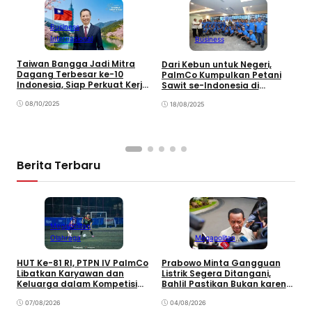
Business
Internasional
Business
T
Taiwan Bangga Jadi Mitra
Dari Kebun untuk Negeri,
2
Dagang Terbesar ke-10
PalmCo Kumpulkan Petani
D
Indonesia, Siap Perkuat Kerja
Sawit se-Indonesia di
Sama
Jakarta
08/10/2025
18/08/2025
Berita Terbaru
Megapolitan
Olahraga
Megapolitan
HUT Ke-81 RI, PTPN IV PalmCo
Prabowo Minta Gangguan
P
Libatkan Karyawan dan
Listrik Segera Ditangani,
P
Keluarga dalam Kompetisi
Bahlil Pastikan Bukan karena
P
Olahraga
Kekurangan Pasokan
O
07/08/2026
04/08/2026
P