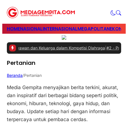
HOME
NASIONAL
INTERNASIONAL
MEGAPOLITAN
EKONOM
an Karyawan dan Keluarga dalam Kompetisi Olahraga
|
#2 -
Prabowo M
Pertanian
Beranda
/
Pertanian
Media Gempita menyajikan berita terkini, akurat,
dan inspiratif dari berbagai bidang seperti politik,
ekonomi, hiburan, teknologi, gaya hidup, dan
budaya. Update setiap hari dengan informasi
terpercaya untuk pembaca cerdas.