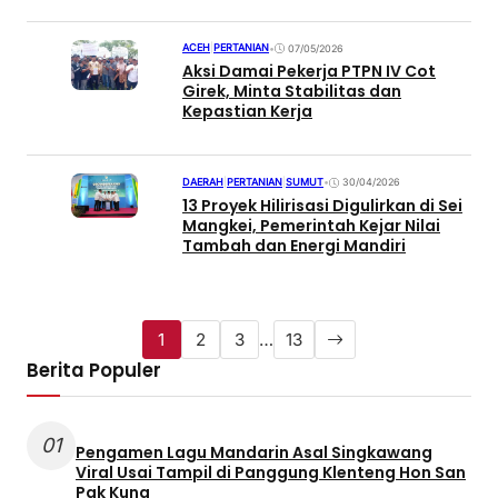
ACEH
|
PERTANIAN
•
07/05/2026
Aksi Damai Pekerja PTPN IV Cot
Girek, Minta Stabilitas dan
Kepastian Kerja
DAERAH
|
PERTANIAN
|
SUMUT
•
30/04/2026
13 Proyek Hilirisasi Digulirkan di Sei
Mangkei, Pemerintah Kejar Nilai
Tambah dan Energi Mandiri
1
2
3
…
13
Berita Populer
01
Pengamen Lagu Mandarin Asal Singkawang
Viral Usai Tampil di Panggung Klenteng Hon San
Pak Kung