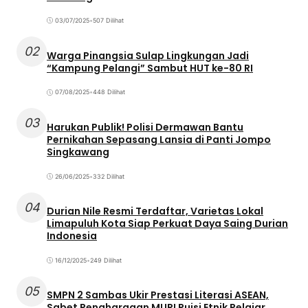
03/07/2025
•
507 Dilihat
02
Warga Pinangsia Sulap Lingkungan Jadi
“Kampung Pelangi” Sambut HUT ke-80 RI
07/08/2025
•
448 Dilihat
03
Harukan Publik! Polisi Dermawan Bantu
Pernikahan Sepasang Lansia di Panti Jompo
Singkawang
26/06/2025
•
332 Dilihat
04
Durian Nile Resmi Terdaftar, Varietas Lokal
Limapuluh Kota Siap Perkuat Daya Saing Durian
Indonesia
16/12/2025
•
249 Dilihat
05
SMPN 2 Sambas Ukir Prestasi Literasi ASEAN,
Sabet Penghargaan MURI Puisi Etnik Pelajar