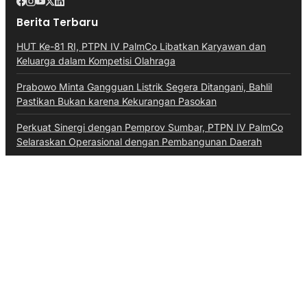
Berita Terbaru
HUT Ke-81 RI, PTPN IV PalmCo Libatkan Karyawan dan
Keluarga dalam Kompetisi Olahraga
Prabowo Minta Gangguan Listrik Segera Ditangani, Bahlil
Pastikan Bukan karena Kekurangan Pasokan
Perkuat Sinergi dengan Pemprov Sumbar, PTPN IV PalmCo
Selaraskan Operasional dengan Pembangunan Daerah
Kategori
Aceh
Advokat
Bali
Bali
Banten
Banten
Budaya
Business
Daerah
Ekonomi
Entertainment
Hiburan
Hukum & Kriminal
Inspiratif
Internasional
Jawa Barat
Jawa Tengah
Kalimantan Barat
Kepri
Kesehatan
Kuliner
Lalulintas
Maritim
Megapolitan
Militer
Moneter & Fiskal
Nasional
News
Olahraga
Opini
Otomotif
Pendidikan
Pendidikan
Perbankan
Peristiwa
Pertanian