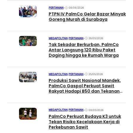
PERTANIAN
•
08/06/2026
PTPN IV PalmCo Gelar Bazar Minyak
Goreng Murah di Surabaya
MEGAPOLITAN
|
PERTANIAN
•
29/05/2026
Tak Sekadar Berkurban, PalmCo
Antar Langsung 120 Ribu Paket
Daging hingga ke Rumah Warga
MEGAPOLITAN
|
PERTANIAN
•
25/05/2026
Produksi Sawit Nasional Mandek,
PalmCo Gaspol Perkuat Sawit
Rakyat Hadapi B50 dan Tekanan
Global
MEGAPOLITAN
|
PERTANIAN
•
09/05/2026
PalmCo Perkuat Budaya K3 untuk
Tekan Risiko Kecelakaan Kerja di
Perkebunan Sawit