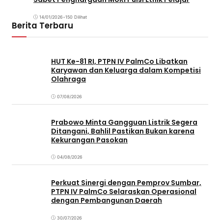
14/01/2026
•
150 Dilihat
Berita Terbaru
HUT Ke-81 RI, PTPN IV PalmCo Libatkan
Karyawan dan Keluarga dalam Kompetisi
Olahraga
07/08/2026
Prabowo Minta Gangguan Listrik Segera
Ditangani, Bahlil Pastikan Bukan karena
Kekurangan Pasokan
04/08/2026
Perkuat Sinergi dengan Pemprov Sumbar,
PTPN IV PalmCo Selaraskan Operasional
dengan Pembangunan Daerah
30/07/2026