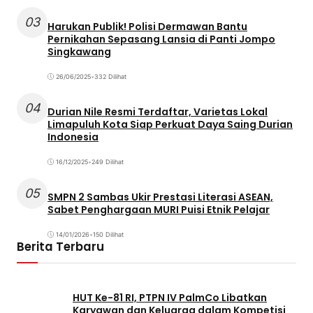
03
Harukan Publik! Polisi Dermawan Bantu
Pernikahan Sepasang Lansia di Panti Jompo
Singkawang
26/06/2025
•
332 Dilihat
04
Durian Nile Resmi Terdaftar, Varietas Lokal
Limapuluh Kota Siap Perkuat Daya Saing Durian
Indonesia
16/12/2025
•
249 Dilihat
05
SMPN 2 Sambas Ukir Prestasi Literasi ASEAN,
Sabet Penghargaan MURI Puisi Etnik Pelajar
14/01/2026
•
150 Dilihat
Berita Terbaru
HUT Ke-81 RI, PTPN IV PalmCo Libatkan
Karyawan dan Keluarga dalam Kompetisi