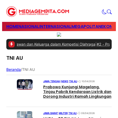
HOME
NASIONAL
INTERNASIONAL
MEGAPOLITAN
EKONOM
n Karyawan dan Keluarga dalam Kompetisi Olahraga
|
#2 -
Prabowo Mi
TNI AU
Beranda
/
TNI AU
JAWA TENGAH
|
NEWS
|
TNI AU
•
10/04/2026
Prabowo Kunjungi Magelang,
Tinjau Pabrik Kendaraan Listrik dan
Dorong Industri Ramah Lingkungan
JAWA BARAT
|
MILITER
|
TNI AU
•
09/04/2026