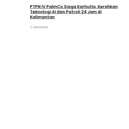
PTPN IV PalmCo Siaga Karhutla, Kerahkan
Teknologi AI dan Patroli 24 Jam di
Kalimantan
28/07/2026