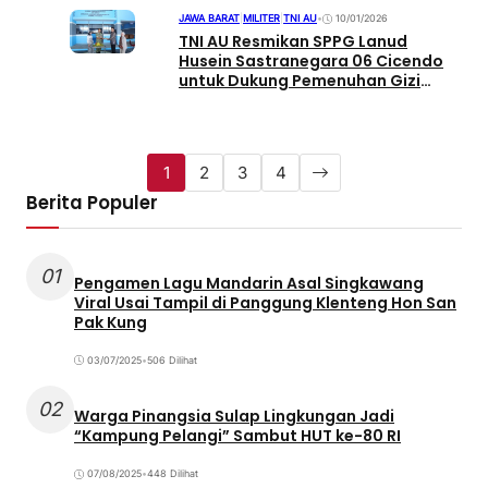
JAWA BARAT
|
MILITER
|
TNI AU
•
10/01/2026
TNI AU Resmikan SPPG Lanud
Husein Sastranegara 06 Cicendo
untuk Dukung Pemenuhan Gizi
Masyarakat
1
2
3
4
Berita Populer
01
Pengamen Lagu Mandarin Asal Singkawang
Viral Usai Tampil di Panggung Klenteng Hon San
Pak Kung
03/07/2025
•
506 Dilihat
02
Warga Pinangsia Sulap Lingkungan Jadi
“Kampung Pelangi” Sambut HUT ke-80 RI
07/08/2025
•
448 Dilihat