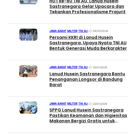
HUT ke-80 TNI AU, Lanud Husein
Sastranegara Gelar Upacara dan
Tekankan Profesionalisme Prajurit
JAWA BARAT
|
MILITER
|
TNI AU
•
08/02/2026
Persami KKRI di Lanud Husein
Sastranegara, Upaya Nyata TNI AU
Bentuk Generasi Muda Berkarakter
JAWA BARAT
|
MILITER
|
TNI AU
•
25/01/2026
Lanud Husein Sastranegara Bantu
Penanganan Longsor di Bandung
Barat
JAWA BARAT
|
MILITER
|
TNI AU
•
22/01/2026
SPPG Lanud Husein Sastranegara
Pastikan Keamanan dan Higienitas
Makanan Bergizi Gratis untuk
Masyarakat Cimahi