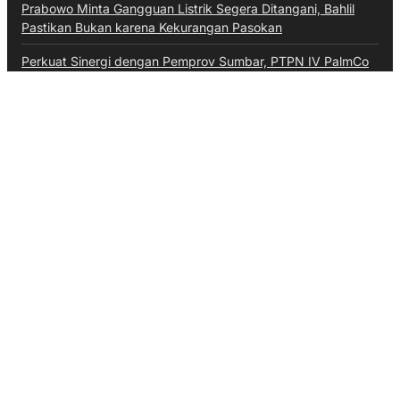
Prabowo Minta Gangguan Listrik Segera Ditangani, Bahlil
Pastikan Bukan karena Kekurangan Pasokan
Perkuat Sinergi dengan Pemprov Sumbar, PTPN IV PalmCo
Selaraskan Operasional dengan Pembangunan Daerah
Kategori
Aceh
Advokat
Bali
Bali
Banten
Banten
Budaya
Business
Daerah
Ekonomi
Entertainment
Hiburan
Hukum & Kriminal
Inspiratif
Internasional
Jawa Barat
Jawa Tengah
Kalimantan Barat
Kepri
Kesehatan
Kuliner
Lalulintas
Maritim
Megapolitan
Militer
Moneter & Fiskal
Nasional
News
Olahraga
Opini
Otomotif
Pendidikan
Pendidikan
Perbankan
Peristiwa
Pertanian
Politik
Ragam
Sumsel
Sumut
Technology
Teknologi
TNI AU
Video
Wisata
Ketentuan Penggunaan
Kebijakan Data Pribadi