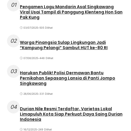
01
Pengamen Lagu Mandarin Asal Singkawang
Viral Usai Tampil di Panggung Klenteng Hon San
Pak Kung
03/07/2025
•
505 Dilihat
02
Warga Pinangsia Sulap Lingkungan Jadi
“Kampung Pelangi” Sambut HUT ke-80 RI
07/08/2025
•
448 Dilihat
03
Harukan Publik! Polisi Dermawan Bantu
Pernikahan Sepasang Lansia di Panti Jompo
Singkawang
26/06/2025
•
331 Dilihat
04
Durian Nile Resmi Terdaftar, Varietas Lokal
Limapuluh Kota Siap Perkuat Daya Saing Durian
Indonesia
16/12/2025
•
249 Dilihat