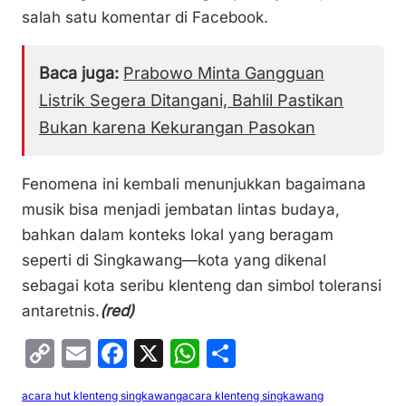
salah satu komentar di Facebook.
Baca juga:
Prabowo Minta Gangguan
Listrik Segera Ditangani, Bahlil Pastikan
Bukan karena Kekurangan Pasokan
Fenomena ini kembali menunjukkan bagaimana
musik bisa menjadi jembatan lintas budaya,
bahkan dalam konteks lokal yang beragam
seperti di Singkawang—kota yang dikenal
sebagai kota seribu klenteng dan simbol toleransi
antaretnis.
(red)
C
E
F
X
W
S
o
m
a
h
h
acara hut klenteng singkawang
acara klenteng singkawang