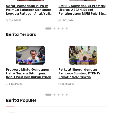
“
Safari Ramadhan PTPN IV
SMPN 2 Sambas Ukir Prestasi
D
PalmCo Salurkan Santunan
Literasi ASEAN, Sabet
S
kepada Ratusan Anak Yatim
Penghargaan MURI Puisi Etnik
T
di Berbagai Daerah
Pelajar
P
12/03/2026
14/01/2026
Berita Terbaru
Megapolitan
Perkebunan
Sumbar
Prabowo Minta Gangguan
Perkuat Sinergi dengan
P
Listrik Segera Ditangani,
Pemprov Sumbar, PTPN IV
P
Bahlil Pastikan Bukan karena
PalmCo Selaraskan
B
Kekurangan Pasokan
Operasional dengan
B
04/08/2026
Pembangunan Daerah
30/07/2026
Berita Populer