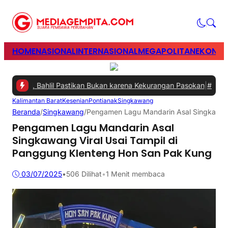
HOME
NASIONAL
INTERNASIONAL
MEGAPOLITAN
EKONOM
gani, Bahlil Pastikan Bukan karena Kekurangan Pasokan
|
#2 -
Perkua
Kalimantan Barat
Kesenian
Pontianak
Singkawang
Beranda
/
Singkawang
/
Pengamen Lagu Mandarin Asal Singkawang
Pengamen Lagu Mandarin Asal
Singkawang Viral Usai Tampil di
Panggung Klenteng Hon San Pak Kung
03/07/2025
•
506
Dilihat
•
1 Menit membaca