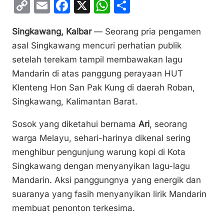
C
E
F
X
W
S
o
m
a
h
h
Singkawang, Kalbar
— Seorang pria pengamen
p
ai
c
at
ar
asal Singkawang mencuri perhatian publik
y
l
e
s
e
setelah terekam tampil membawakan lagu
Li
b
A
Mandarin di atas panggung perayaan HUT
n
o
p
Klenteng Hon San Pak Kung di daerah Roban,
k
o
p
Singkawang, Kalimantan Barat.
k
Sosok yang diketahui bernama
Ari
, seorang
warga Melayu, sehari-harinya dikenal sering
menghibur pengunjung warung kopi di Kota
Singkawang dengan menyanyikan lagu-lagu
Mandarin. Aksi panggungnya yang energik dan
suaranya yang fasih menyanyikan lirik Mandarin
membuat penonton terkesima.