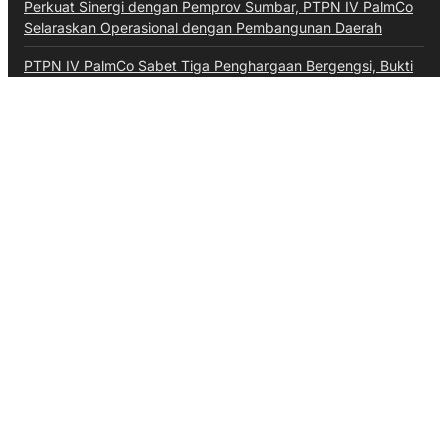
Perkuat Sinergi dengan Pemprov Sumbar, PTPN IV PalmCo
Selaraskan Operasional dengan Pembangunan Daerah
PTPN IV PalmCo Sabet Tiga Penghargaan Bergengsi, Bukti
Transformasi Bisnis Berbuah Manis
Kategori
Aceh
Advokat
Bali
Bali
Banten
Banten
Budaya
Business
Daerah
Ekonomi
Entertainment
Hiburan
Hukum & Kriminal
Inspiratif
Internasional
Jawa Barat
Jawa Tengah
Kalimantan Barat
Kepri
Kesehatan
Kuliner
Lalulintas
Maritim
Megapolitan
Militer
Moneter & Fiskal
Nasional
News
Olahraga
Opini
Otomotif
Pendidikan
Pendidikan
Perbankan
Peristiwa
Pertanian
Politik
Ragam
Sumsel
Sumut
Technology
Teknologi
TNI AU
Video
Wisata
Ketentuan Penggunaan
Kebijakan Data Pribadi