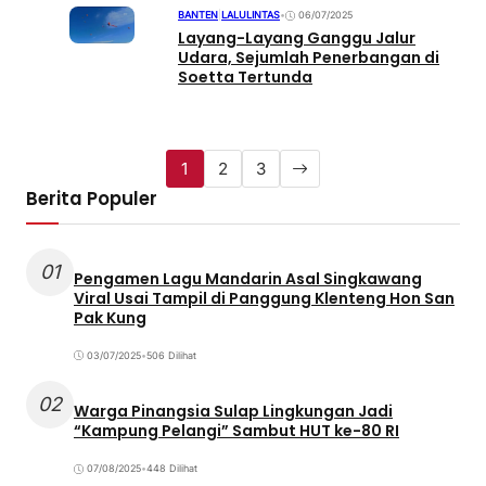
BANTEN
|
LALULINTAS
•
06/07/2025
Layang-Layang Ganggu Jalur
Udara, Sejumlah Penerbangan di
Soetta Tertunda
1
2
3
Berita Populer
01
Pengamen Lagu Mandarin Asal Singkawang
Viral Usai Tampil di Panggung Klenteng Hon San
Pak Kung
03/07/2025
•
506 Dilihat
02
Warga Pinangsia Sulap Lingkungan Jadi
“Kampung Pelangi” Sambut HUT ke-80 RI
07/08/2025
•
448 Dilihat