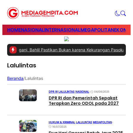
HOME
NASIONAL
INTERNASIONAL
MEGAPOLITAN
EKONOM
 Ditangani, Bahlil Pastikan Bukan karena Kekurangan Pasokan
|
#2 -
Lalulintas
Beranda
/
Lalulintas
DPR RI
|
LALULINTAS
|
NASIONAL
•
04/08/2025
DPR RI dan Pemerintah Sepakat
Terapkan Zero ODOL pada 2027
HUKUM & KRIMINAL
|
LALULINTAS
|
MEGAPOLITAN
•
16/07/2025