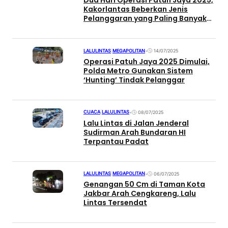
Dua Hari Operasi Patuh Jaya 2025,
Kakorlantas Beberkan Jenis
Pelanggaran yang Paling Banyak
Ditindak
LALULINTAS
|
MEGAPOLITAN
•
14/07/2025
Operasi Patuh Jaya 2025 Dimulai,
Polda Metro Gunakan Sistem
‘Hunting’ Tindak Pelanggar
CUACA
|
LALULINTAS
•
08/07/2025
Lalu Lintas di Jalan Jenderal
Sudirman Arah Bundaran HI
Terpantau Padat
LALULINTAS
|
MEGAPOLITAN
•
06/07/2025
Genangan 50 Cm di Taman Kota
Jakbar Arah Cengkareng, Lalu
Lintas Tersendat