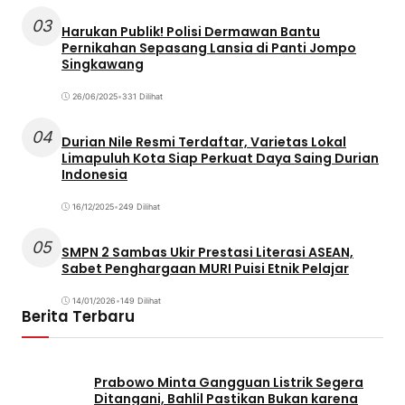
03
Harukan Publik! Polisi Dermawan Bantu
Pernikahan Sepasang Lansia di Panti Jompo
Singkawang
26/06/2025
•
331 Dilihat
04
Durian Nile Resmi Terdaftar, Varietas Lokal
Limapuluh Kota Siap Perkuat Daya Saing Durian
Indonesia
16/12/2025
•
249 Dilihat
05
SMPN 2 Sambas Ukir Prestasi Literasi ASEAN,
Sabet Penghargaan MURI Puisi Etnik Pelajar
14/01/2026
•
149 Dilihat
Berita Terbaru
Prabowo Minta Gangguan Listrik Segera
Ditangani, Bahlil Pastikan Bukan karena