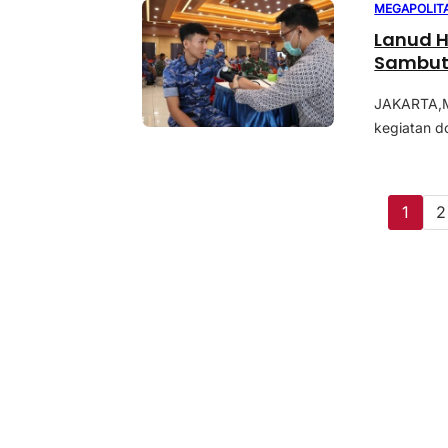
MEGAPOLIT
Lanud 
Sambut 
JAKARTA,M
kegiatan d
1
2