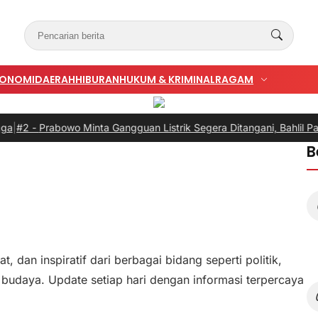
KONOMI
DAERAH
HIBURAN
HUKUM & KRIMINAL
RAGAM
 -
Prabowo Minta Gangguan Listrik Segera Ditangani, Bahlil Pastik
B
, dan inspiratif dari berbagai bidang seperti politik,
 budaya. Update setiap hari dengan informasi terpercaya