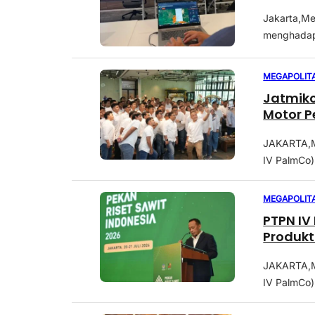
Jakarta,Me
menghadapi
MEGAPOLIT
Jatmiko
Motor P
JAKARTA,M
IV PalmCo)
MEGAPOLIT
PTPN IV
Produkt
JAKARTA,M
IV PalmCo)