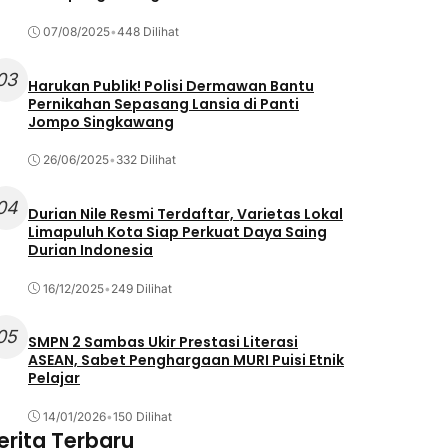
07/08/2025
•
448 Dilihat
03
Harukan Publik! Polisi Dermawan Bantu
Pernikahan Sepasang Lansia di Panti
Jompo Singkawang
26/06/2025
•
332 Dilihat
04
Durian Nile Resmi Terdaftar, Varietas Lokal
Limapuluh Kota Siap Perkuat Daya Saing
Durian Indonesia
16/12/2025
•
249 Dilihat
05
SMPN 2 Sambas Ukir Prestasi Literasi
ASEAN, Sabet Penghargaan MURI Puisi Etnik
Pelajar
14/01/2026
•
150 Dilihat
erita Terbaru