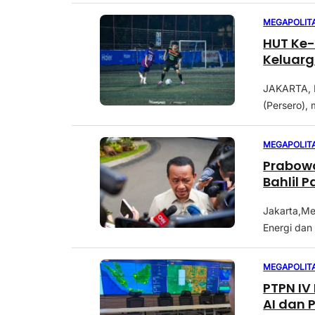
MEGAPOLIT
HUT Ke-
Keluarg
JAKARTA, M
(Persero),
MEGAPOLIT
Prabowo
Bahlil 
Jakarta,Me
Energi dan 
MEGAPOLIT
PTPN IV
AI dan 