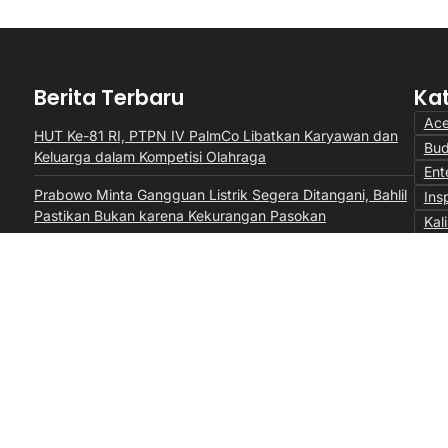
Berita Terbaru
Ka
Ac
HUT Ke-81 RI, PTPN IV PalmCo Libatkan Karyawan dan
Bu
Keluarga dalam Kompetisi Olahraga
Ent
Prabowo Minta Gangguan Listrik Segera Ditangani, Bahlil
Insp
Pastikan Bukan karena Kekurangan Pasokan
Kal
Lal
Perkuat Sinergi dengan Pemprov Sumbar, PTPN IV
Mon
PalmCo Selaraskan Operasional dengan Pembangunan
Daerah
Opi
Per
Sum
Vid