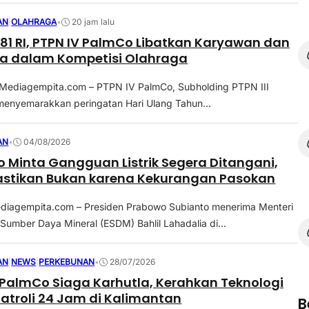
AN
|
OLAHRAGA
•
20 jam lalu
81 RI, PTPN IV PalmCo Libatkan Karyawan dan
a dalam Kompetisi Olahraga
ediagempita.com – PTPN IV PalmCo, Subholding PTPN III
 menyemarakkan peringatan Hari Ulang Tahun...
AN
•
04/08/2026
 Minta Gangguan Listrik Segera Ditangani,
Pastikan Bukan karena Kekurangan Pasokan
diagempita.com – Presiden Prabowo Subianto menerima Menteri
Sumber Daya Mineral (ESDM) Bahlil Lahadalia di...
AN
|
NEWS
|
PERKEBUNAN
•
28/07/2026
 PalmCo Siaga Karhutla, Kerahkan Teknologi
Patroli 24 Jam di Kalimantan
B