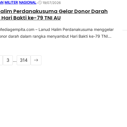
AN
|
MILITER
|
NASIONAL
•
19/07/2026
Halim Perdanakusuma Gelar Donor Darah
Hari Bakti ke-79 TNI AU
ediagempita.com – Lanud Halim Perdanakusuma menggelar
onor darah dalam rangka menyambut Hari Bakti ke-79 TNI...
3
…
314