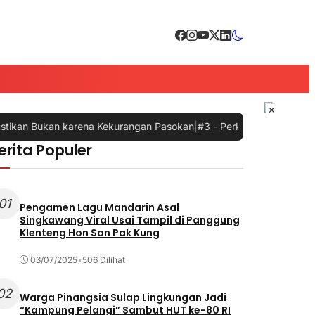
×
an Bukan karena Kekurangan Pasokan
|
#3 -
Perkuat Sinergi dengan P
erita Populer
01
Pengamen Lagu Mandarin Asal
Singkawang Viral Usai Tampil di Panggung
Klenteng Hon San Pak Kung
03/07/2025
•
506 Dilihat
02
Warga Pinangsia Sulap Lingkungan Jadi
“Kampung Pelangi” Sambut HUT ke-80 RI