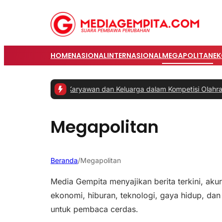
HOME
NASIONAL
INTERNASIONAL
MEGAPOLITAN
E
lmCo Libatkan Karyawan dan Keluarga dalam Kompetisi Olahraga
|
#2
Megapolitan
Beranda
/
Megapolitan
Media Gempita menyajikan berita terkini, akurat
ekonomi, hiburan, teknologi, gaya hidup, dan
untuk pembaca cerdas.