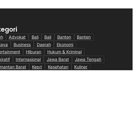
tegori
eh
Advokat
Bali
Bali
Banten
Banten
daya
Business
Daerah
Ekonomi
ertainment
Hiburan
Hukum & Kriminal
iratif
Internasional
Jawa Barat
Jawa Tengah
imantan Barat
Kepri
Kesehatan
Kuliner
ulintas
Maritim
Megapolitan
Militer
eter & Fiskal
Nasional
News
Olahraga
ni
Otomotif
Pendidikan
Pendidikan
bankan
Peristiwa
Pertanian
Politik
Ragam
sel
Sumut
Technology
Teknologi
TNI AU
eo
Wisata
Ketentuan Penggunaan
Kebijakan Data Pribadi