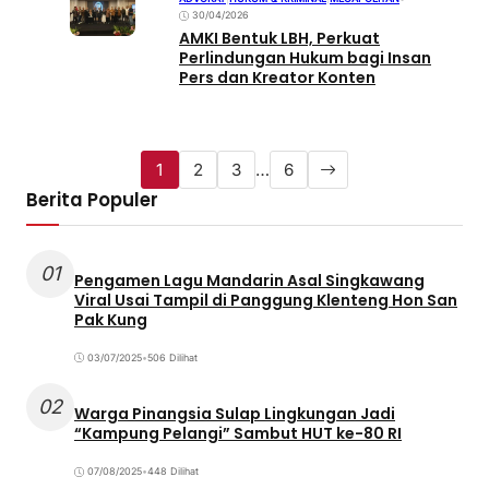
30/04/2026
AMKI Bentuk LBH, Perkuat
Perlindungan Hukum bagi Insan
Pers dan Kreator Konten
1
2
3
…
6
Berita Populer
01
Pengamen Lagu Mandarin Asal Singkawang
Viral Usai Tampil di Panggung Klenteng Hon San
Pak Kung
03/07/2025
•
506 Dilihat
02
Warga Pinangsia Sulap Lingkungan Jadi
“Kampung Pelangi” Sambut HUT ke-80 RI
07/08/2025
•
448 Dilihat