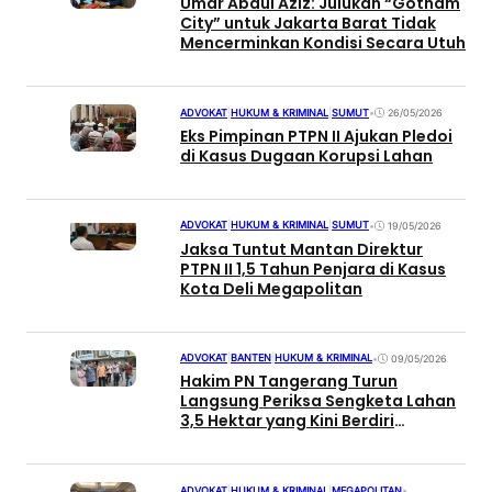
Umar Abdul Aziz: Julukan “Gotham
City” untuk Jakarta Barat Tidak
Mencerminkan Kondisi Secara Utuh
ADVOKAT
|
HUKUM & KRIMINAL
|
SUMUT
•
26/05/2026
Eks Pimpinan PTPN II Ajukan Pledoi
di Kasus Dugaan Korupsi Lahan
ADVOKAT
|
HUKUM & KRIMINAL
|
SUMUT
•
19/05/2026
Jaksa Tuntut Mantan Direktur
PTPN II 1,5 Tahun Penjara di Kasus
Kota Deli Megapolitan
ADVOKAT
|
BANTEN
|
HUKUM & KRIMINAL
•
09/05/2026
Hakim PN Tangerang Turun
Langsung Periksa Sengketa Lahan
3,5 Hektar yang Kini Berdiri
Perumahan dan Ruko
ADVOKAT
|
HUKUM & KRIMINAL
|
MEGAPOLITAN
•