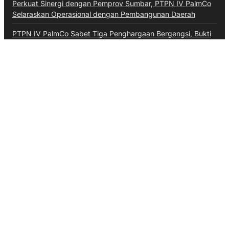
Perkuat Sinergi dengan Pemprov Sumbar, PTPN IV PalmCo
Selaraskan Operasional dengan Pembangunan Daerah
PTPN IV PalmCo Sabet Tiga Penghargaan Bergengsi, Bukti
Transformasi Bisnis Berbuah Manis
Kategori
Aceh
Advokat
Bali
Bali
Banten
Banten
Budaya
Business
Daerah
Ekonomi
Entertainment
Hiburan
Hukum & Kriminal
Inspiratif
Internasional
Jawa Barat
Jawa Tengah
Kalimantan Barat
Kepri
Kesehatan
Kuliner
Lalulintas
Maritim
Megapolitan
Militer
Moneter & Fiskal
Nasional
News
Olahraga
Opini
Otomotif
Pendidikan
Pendidikan
Perbankan
Peristiwa
Pertanian
Politik
Ragam
Sumsel
Sumut
Technology
Teknologi
TNI AU
Video
Wisata
Ketentuan Penggunaan
Kebijakan Data Pribadi