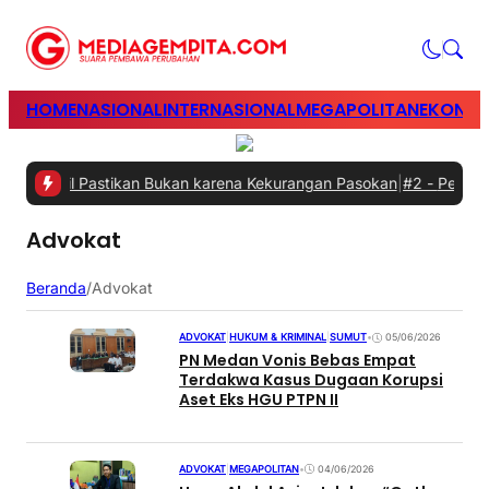
HOME
NASIONAL
INTERNASIONAL
MEGAPOLITAN
EKONOM
, Bahlil Pastikan Bukan karena Kekurangan Pasokan
|
#2 -
Perkuat S
Advokat
Beranda
/
Advokat
ADVOKAT
|
HUKUM & KRIMINAL
|
SUMUT
•
05/06/2026
PN Medan Vonis Bebas Empat
Terdakwa Kasus Dugaan Korupsi
Aset Eks HGU PTPN II
ADVOKAT
|
MEGAPOLITAN
•
04/06/2026