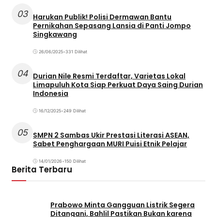
03
Harukan Publik! Polisi Dermawan Bantu
Pernikahan Sepasang Lansia di Panti Jompo
Singkawang
26/06/2025
•
331 Dilihat
04
Durian Nile Resmi Terdaftar, Varietas Lokal
Limapuluh Kota Siap Perkuat Daya Saing Durian
Indonesia
16/12/2025
•
249 Dilihat
05
SMPN 2 Sambas Ukir Prestasi Literasi ASEAN,
Sabet Penghargaan MURI Puisi Etnik Pelajar
14/01/2026
•
150 Dilihat
Berita Terbaru
Prabowo Minta Gangguan Listrik Segera
Ditangani, Bahlil Pastikan Bukan karena