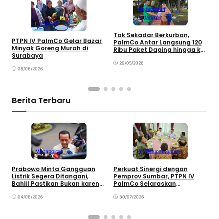
Megapolitan
Pertanian
Pertanian
Tak Sekadar Berkurban,
P
PTPN IV PalmCo Gelar Bazar
PalmCo Antar Langsung 120
M
Minyak Goreng Murah di
Ribu Paket Daging hingga ke
P
Surabaya
Rumah Warga
B
29/05/2026
08/06/2026
Berita Terbaru
Megapolitan
Perkebunan
Sumbar
Prabowo Minta Gangguan
Perkuat Sinergi dengan
P
Listrik Segera Ditangani,
Pemprov Sumbar, PTPN IV
P
Bahlil Pastikan Bukan karena
PalmCo Selaraskan
B
Kekurangan Pasokan
Operasional dengan
B
04/08/2026
Pembangunan Daerah
30/07/2026