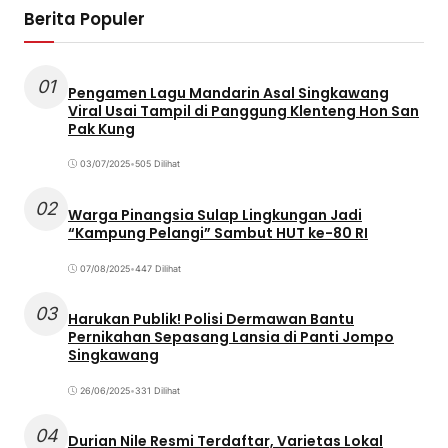
Berita Populer
01
Pengamen Lagu Mandarin Asal Singkawang
Viral Usai Tampil di Panggung Klenteng Hon San
Pak Kung
03/07/2025
•
505 Dilihat
02
Warga Pinangsia Sulap Lingkungan Jadi
“Kampung Pelangi” Sambut HUT ke-80 RI
07/08/2025
•
447 Dilihat
03
Harukan Publik! Polisi Dermawan Bantu
Pernikahan Sepasang Lansia di Panti Jompo
Singkawang
26/06/2025
•
331 Dilihat
04
Durian Nile Resmi Terdaftar, Varietas Lokal