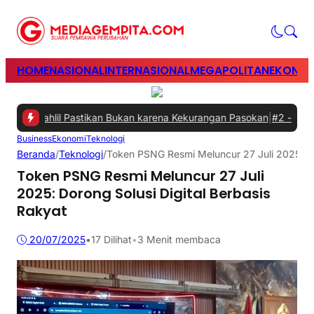
HOME
NASIONAL
INTERNASIONAL
MEGAPOLITAN
EKONOM
, Bahlil Pastikan Bukan karena Kekurangan Pasokan
|
#2 -
Perkuat Si
Business
Ekonomi
Teknologi
Beranda
/
Teknologi
/
Token PSNG Resmi Meluncur 27 Juli 2025: Dor
Token PSNG Resmi Meluncur 27 Juli
2025: Dorong Solusi Digital Berbasis
Rakyat
20/07/2025
•
17
Dilihat
•
3 Menit membaca