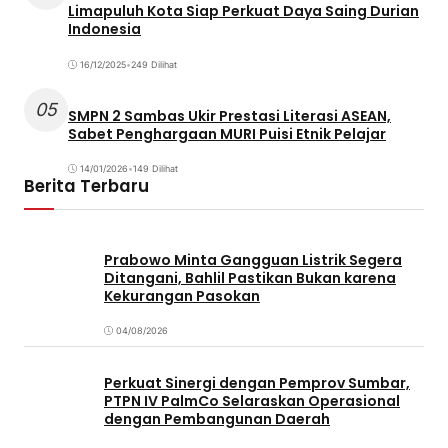
Limapuluh Kota Siap Perkuat Daya Saing Durian
Indonesia
16/12/2025
•
249 Dilihat
05
SMPN 2 Sambas Ukir Prestasi Literasi ASEAN,
Sabet Penghargaan MURI Puisi Etnik Pelajar
14/01/2026
•
149 Dilihat
Berita Terbaru
Prabowo Minta Gangguan Listrik Segera
Ditangani, Bahlil Pastikan Bukan karena
Kekurangan Pasokan
04/08/2026
Perkuat Sinergi dengan Pemprov Sumbar,
PTPN IV PalmCo Selaraskan Operasional
dengan Pembangunan Daerah