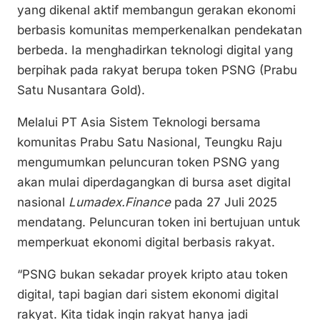
n
o
p
yang dikenal aktif membangun gerakan ekonomi
k
o
p
berbasis komunitas memperkenalkan pendekatan
k
berbeda. Ia menghadirkan teknologi digital yang
berpihak pada rakyat berupa token PSNG (Prabu
Satu Nusantara Gold).
Melalui PT Asia Sistem Teknologi bersama
komunitas Prabu Satu Nasional, Teungku Raju
mengumumkan peluncuran token PSNG yang
akan mulai diperdagangkan di bursa aset digital
nasional
Lumadex.Finance
pada 27 Juli 2025
mendatang. Peluncuran token ini bertujuan untuk
memperkuat ekonomi digital berbasis rakyat.
“PSNG bukan sekadar proyek kripto atau token
digital, tapi bagian dari sistem ekonomi digital
rakyat. Kita tidak ingin rakyat hanya jadi