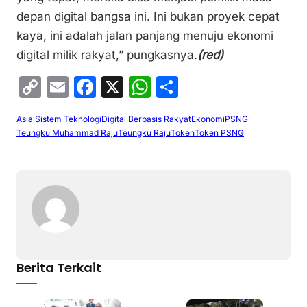
depan digital bangsa ini. Ini bukan proyek cepat
kaya, ini adalah jalan panjang menuju ekonomi
digital milik rakyat,” pungkasnya.
(red)
C
E
F
X
W
S
o
m
a
h
h
Asia Sistem Teknologi
Digital Berbasis Rakyat
Ekonomi
PSNG
p
ai
c
at
ar
Teungku Muhammad Raju
Teungku Raju
Token
Token PSNG
y
l
e
s
e
Li
b
A
n
o
p
k
o
p
k
Berita Terkait