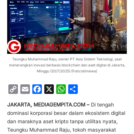
Teungku Muhammad Raju, owner PT Asia Sistem Teknologi, saat
menerangkan inovasi berbasis blockchain dan aset digital di Jakarta,
Minggu (20/7/2025).(Foto:istimewa)
C
E
F
X
W
S
o
m
a
h
h
JAKARTA, MEDIAGEMPITA.COM –
Di tengah
p
ai
c
at
ar
dominasi korporasi besar dalam ekosistem digital
y
l
e
s
e
dan maraknya aset kripto tanpa utilitas nyata,
Li
b
A
Teungku Muhammad Raju, tokoh masyarakat