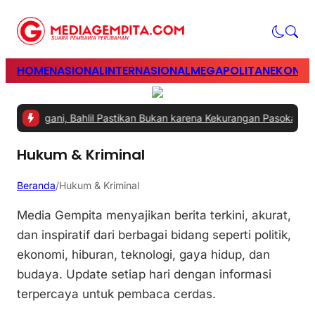
HOME
NASIONAL
INTERNASIONAL
MEGAPOLITAN
EKONOM
 Ditangani, Bahlil Pastikan Bukan karena Kekurangan Pasokan
|
#2 -
Hukum & Kriminal
Beranda
/
Hukum & Kriminal
Media Gempita menyajikan berita terkini, akurat,
dan inspiratif dari berbagai bidang seperti politik,
ekonomi, hiburan, teknologi, gaya hidup, dan
budaya. Update setiap hari dengan informasi
terpercaya untuk pembaca cerdas.