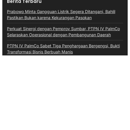
Berita Terbaru
Prabowo Minta Gangguan Listrik Segera Ditangani, Bahlil
Pastikan Bukan karena Kekurangan Pasokan
Perkuat Sinergi dengan Pemprov Sumbar, PTPN IV PalmCo
Selaraskan Operasional dengan Pembangunan Daerah
PTPN IV PalmCo Sabet Tiga Penghargaan Bergengsi, Bukti
Transformasi Bisnis Berbuah Manis
Kategori
Aceh
Advokat
Bali
Bali
Banten
Banten
Budaya
Business
Daerah
Ekonomi
Entertainment
Hiburan
Hukum & Kriminal
Inspiratif
Internasional
Jawa Barat
Jawa Tengah
Kalimantan Barat
Kepri
Kesehatan
Kuliner
Lalulintas
Maritim
Megapolitan
Militer
Moneter & Fiskal
Nasional
News
Olahraga
Opini
Otomotif
Pendidikan
Pendidikan
Perbankan
Peristiwa
Pertanian
Politik
Ragam
Sumsel
Sumut
Technology