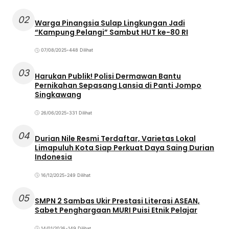
02
Warga Pinangsia Sulap Lingkungan Jadi
“Kampung Pelangi” Sambut HUT ke-80 RI
07/08/2025
•
448 Dilihat
03
Harukan Publik! Polisi Dermawan Bantu
Pernikahan Sepasang Lansia di Panti Jompo
Singkawang
26/06/2025
•
331 Dilihat
04
Durian Nile Resmi Terdaftar, Varietas Lokal
Limapuluh Kota Siap Perkuat Daya Saing Durian
Indonesia
16/12/2025
•
249 Dilihat
05
SMPN 2 Sambas Ukir Prestasi Literasi ASEAN,
Sabet Penghargaan MURI Puisi Etnik Pelajar
14/01/2026
•
149 Dilihat