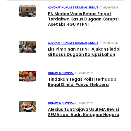
ADVOKAT
|
HUKUM & KRIMINAL
|
SUMUT
•
05/06/2026
PN Medan Vonis Bebas Empat
Terdakwa Kasus Dugaan Korupsi
Aset Eks HGU PTPN II
ADVOKAT
|
HUKUM & KRIMINAL
|
SUMUT
•
26/05/2026
Eks Pimpinan PTPN II Ajukan Pledoi
di Kasus Dugaan Korupsi Lahan
HUKUM & KRIMINAL
•
26/05/2026
Tindakan Tegas Polisi terhadap
Begal Dinilai Punya Efek Jera
HUKUM & KRIMINAL
•
26/05/2026
Alexius Tantrajaya Usul MA Revisi
SEMA soal Audit Kerugian Negara