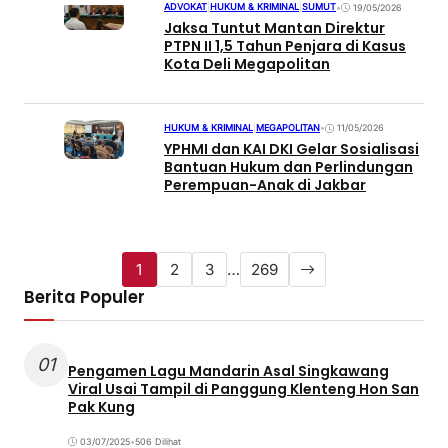
ADVOKAT
|
HUKUM & KRIMINAL
|
SUMUT
•
19/05/2026
Jaksa Tuntut Mantan Direktur
PTPN II 1,5 Tahun Penjara di Kasus
Kota Deli Megapolitan
HUKUM & KRIMINAL
|
MEGAPOLITAN
•
11/05/2026
YPHMI dan KAI DKI Gelar Sosialisasi
Bantuan Hukum dan Perlindungan
Perempuan-Anak di Jakbar
1
2
3
…
269
Berita Populer
01
Pengamen Lagu Mandarin Asal Singkawang
Viral Usai Tampil di Panggung Klenteng Hon San
Pak Kung
03/07/2025
•
506 Dilihat