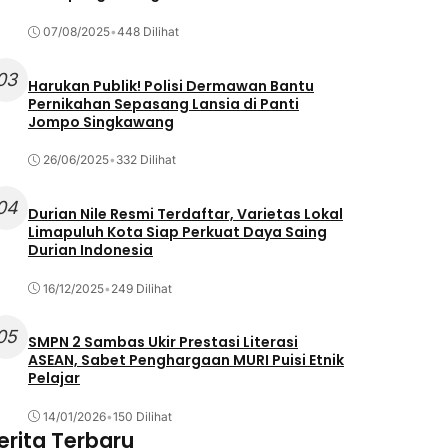
07/08/2025
•
448 Dilihat
03
Harukan Publik! Polisi Dermawan Bantu
Pernikahan Sepasang Lansia di Panti
Jompo Singkawang
26/06/2025
•
332 Dilihat
04
Durian Nile Resmi Terdaftar, Varietas Lokal
Limapuluh Kota Siap Perkuat Daya Saing
Durian Indonesia
16/12/2025
•
249 Dilihat
05
SMPN 2 Sambas Ukir Prestasi Literasi
ASEAN, Sabet Penghargaan MURI Puisi Etnik
Pelajar
14/01/2026
•
150 Dilihat
erita Terbaru