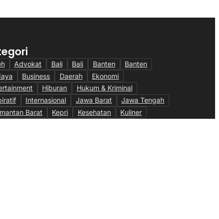
tegori
eh
Advokat
Bali
Bali
Banten
Banten
daya
Business
Daerah
Ekonomi
ertainment
Hiburan
Hukum & Kriminal
iratif
Internasional
Jawa Barat
Jawa Tengah
imantan Barat
Kepri
Kesehatan
Kuliner
ulintas
Maritim
Megapolitan
Militer
eter & Fiskal
Nasional
News
Olahraga
ni
Otomotif
Pendidikan
Pendidikan
bankan
Peristiwa
Pertanian
Politik
Ragam
sel
Sumut
Technology
Teknologi
TNI AU
eo
Wisata