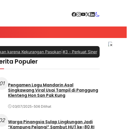
×
arena Kekurangan Pasokan
|
#3 -
Perkuat Sinergi dengan Pemprov Su
erita Populer
01
Pengamen Lagu Mandarin Asal
Singkawang Viral Usai Tampil di Panggung
Klenteng Hon San Pak Kung
03/07/2025
•
506 Dilihat
02
Warga Pinangsia Sulap Lingkungan Jadi
“Kampung Pelangi” Sambut HUT ke-80 RI