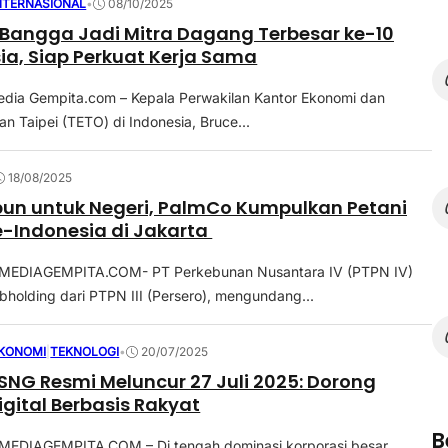
NTERNASIONAL
•
08/10/2025
Bangga Jadi Mitra Dagang Terbesar ke-10
ia, Siap Perkuat Kerja Sama
edia Gempita.com – Kepala Perwakilan Kantor Ekonomi dan
n Taipei (TETO) di Indonesia, Bruce...
18/08/2025
bun untuk Negeri, PalmCo Kumpulkan Petani
e-Indonesia di Jakarta
MEDIAGEMPITA.COM- PT Perkebunan Nusantara IV (PTPN IV)
bholding dari PTPN III (Persero), mengundang...
KONOMI
|
TEKNOLOGI
•
20/07/2025
SNG Resmi Meluncur 27 Juli 2025: Dorong
igital Berbasis Rakyat
B
MEDIAGEMPITA.COM – Di tengah dominasi korporasi besar