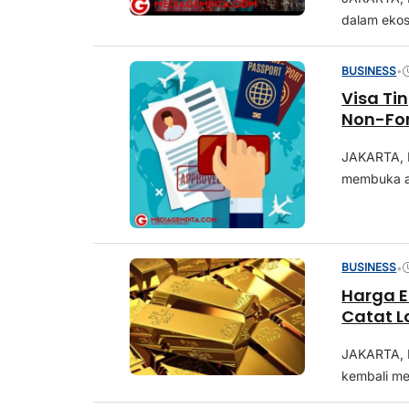
dalam ekosi
BUSINESS
•
Visa Ti
Non-For
JAKARTA, M
membuka ak
BUSINESS
•
Harga E
Catat L
JAKARTA, 
kembali me