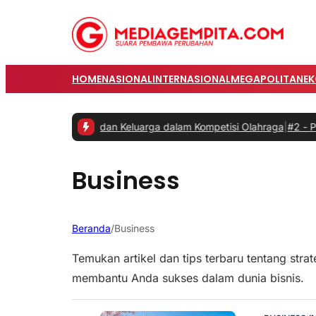
HOME
NASIONAL
INTERNASIONAL
MEGAPOLITAN
E
kan Karyawan dan Keluarga dalam Kompetisi Olahraga
|
#2 -
Prabowo
Business
Beranda
/
Business
Temukan artikel dan tips terbaru tentang st
membantu Anda sukses dalam dunia bisnis.