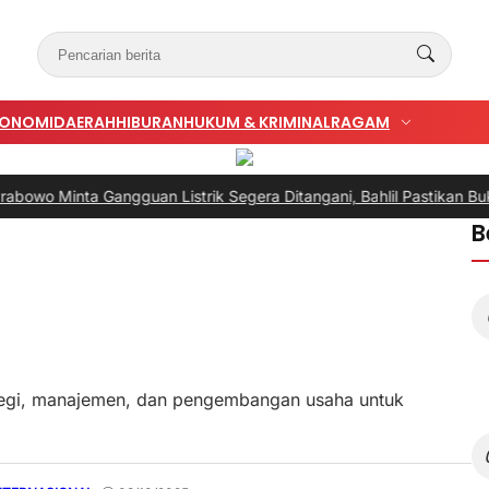
KONOMI
DAERAH
HIBURAN
HUKUM & KRIMINAL
RAGAM
 Minta Gangguan Listrik Segera Ditangani, Bahlil Pastikan Bukan k
B
rategi, manajemen, dan pengembangan usaha untuk