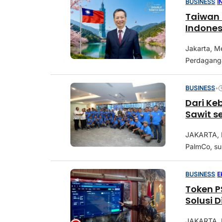
BUSINESS
|
I
Taiwan 
Indones
Jakarta, M
Perdaganga
BUSINESS
•
Dari Ke
Sawit s
JAKARTA, 
PalmCo, su
BUSINESS
|
E
Token P
Solusi D
JAKARTA, 