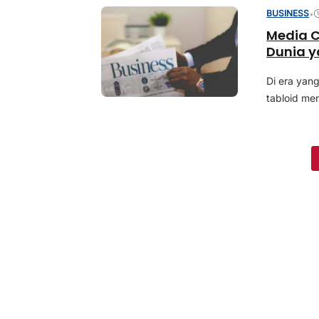
BUSINESS
•
Media C
Dunia y
Di era yang
tabloid me