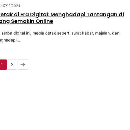
17/12/2024
etak di Era Digital: Menghadapi Tantangan di
ang Semakin Online
 serba digital ini, media cetak seperti surat kabar, majalah, dan
nghadapi...
1
2