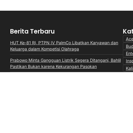
Berita Terbaru
Ka
Ac
HUT Ke-81 RI, PTPN IV PalmCo Libatkan Karyawan dan
Bu
Keluarga dalam Kompetisi Olahraga
Ent
Prabowo Minta Gangguan Listrik Segera Ditangani, Bahlil
Insp
Pastikan Bukan karena Kekurangan Pasokan
Kal
Lal
Perkuat Sinergi dengan Pemprov Sumbar, PTPN IV
Mon
PalmCo Selaraskan Operasional dengan Pembangunan
Daerah
Opi
Per
Sum
Vid