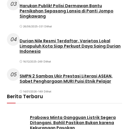
03
Harukan Publik! Polisi Dermawan Bantu
Pernikahan Sepasang Lansia di Panti Jompo
Singkawang
26/06/2025
•
331 Dilihat
04
Durian Nile Resmi Terdaftar, Varietas Lokal
Limapuluh Kota Siap Perkuat Daya Saing Durian
Indonesia
16/12/2025
•
249 Dilihat
05
SMPN 2 Sambas Ukir Prestasi Literasi ASEAN,
Sabet Penghargaan MURI Puisi Etnik Pelajar
14/01/2026
•
149 Dilihat
Berita Terbaru
Prabowo Minta Gangguan Listrik Segera
Ditangani, Bahlil Pastikan Bukan karena
Kekurangan Pasokan