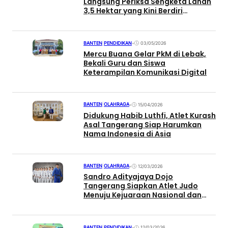
Langsung Periksa Sengketa Lahan
3,5 Hektar yang Kini Berdiri
Perumahan dan Ruko
BANTEN
|
PENDIDIKAN
•
03/05/2026
Mercu Buana Gelar PkM di Lebak,
Bekali Guru dan Siswa
Keterampilan Komunikasi Digital
BANTEN
|
OLAHRAGA
•
15/04/2026
Didukung Habib Luthfi, Atlet Kurash
Asal Tangerang Siap Harumkan
Nama Indonesia di Asia
BANTEN
|
OLAHRAGA
•
12/03/2026
Sandro Adityajaya Dojo
Tangerang Siapkan Atlet Judo
Menuju Kejuaraan Nasional dan
Internasional 2026
BANTEN
|
PENDIDIKAN
•
12/03/2026