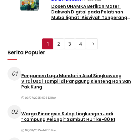
Dosen UHAMKA Berikan Materi
Dakwah Digital pada Pelatihan
Muballighat ‘Aisyiyah Tangerang
Selatan
1
2
3
4
Berita Populer
01
Pengamen Lagu Mandarin Asal Singkawang
Viral Usai Tampil di Panggung Klenteng Hon San
Pak Kung
03/07/2025
•
505 Dilihat
02
Warga Pinangsia Sulap Lingkungan Jadi
“Kampung Pelangi” Sambut HUT ke-80 RI
07/08/2025
•
447 Dilihat