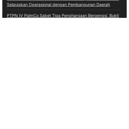
Selaraskan Operasional dengan Pembangunan Daerah
PTPN IV PalmCo Sabet Tiga Penghargaan Bergengsi, Bukti
Transformasi Bisnis Berbuah Manis
Kategori
Aceh
Advokat
Bali
Bali
Banten
Banten
Budaya
Business
Daerah
Ekonomi
Entertainment
Hiburan
Hukum & Kriminal
Inspiratif
Internasional
Jawa Barat
Jawa Tengah
Kalimantan Barat
Kepri
Kesehatan
Kuliner
Lalulintas
Maritim
Megapolitan
Militer
Moneter & Fiskal
Nasional
News
Olahraga
Opini
Otomotif
Pendidikan
Pendidikan
Perbankan
Peristiwa
Pertanian
Politik
Ragam
Sumsel
Sumut
Technology
Teknologi
TNI AU
Video
Wisata
Ketentuan Penggunaan
Kebijakan Data Pribadi