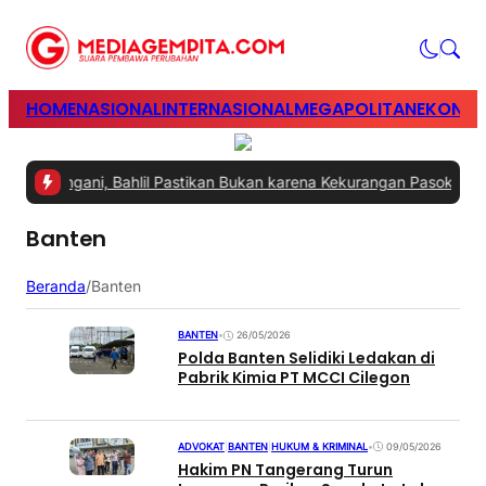
HOME
NASIONAL
INTERNASIONAL
MEGAPOLITAN
EKONOM
a Ditangani, Bahlil Pastikan Bukan karena Kekurangan Pasokan
|
#2 
Banten
Beranda
/
Banten
BANTEN
•
26/05/2026
Polda Banten Selidiki Ledakan di
Pabrik Kimia PT MCCI Cilegon
ADVOKAT
|
BANTEN
|
HUKUM & KRIMINAL
•
09/05/2026
Hakim PN Tangerang Turun