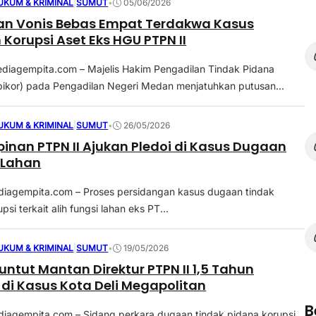
UKUM & KRIMINAL
|
SUMUT
•
05/06/2026
an Vonis Bebas Empat Terdakwa Kasus
Korupsi Aset Eks HGU PTPN II
agempita.com – Majelis Hakim Pengadilan Tindak Pidana
ipikor) pada Pengadilan Negeri Medan menjatuhkan putusan...
UKUM & KRIMINAL
|
SUMUT
•
26/05/2026
pinan PTPN II Ajukan Pledoi di Kasus Dugaan
 Lahan
agempita.com – Proses persidangan kasus dugaan tindak
psi terkait alih fungsi lahan eks PT...
UKUM & KRIMINAL
|
SUMUT
•
19/05/2026
untut Mantan Direktur PTPN II 1,5 Tahun
 di Kasus Kota Deli Megapolitan
B
agempita.com – Sidang perkara dugaan tindak pidana korupsi