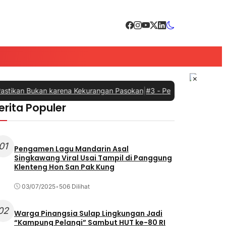
×
kan Bukan karena Kekurangan Pasokan
|
#3 -
Perkuat Sinergi dengan
erita Populer
01
Pengamen Lagu Mandarin Asal
Singkawang Viral Usai Tampil di Panggung
Klenteng Hon San Pak Kung
03/07/2025
•
506 Dilihat
02
Warga Pinangsia Sulap Lingkungan Jadi
“Kampung Pelangi” Sambut HUT ke-80 RI