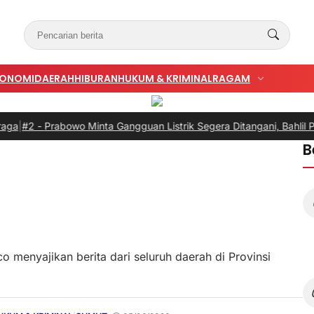
KONOMI
DAERAH
HIBURAN
HUKUM & KRIMINAL
RAGAM
2 -
Prabowo Minta Gangguan Listrik Segera Ditangani, Bahlil Pasti
B
o menyajikan berita dari seluruh daerah di Provinsi