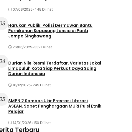
07/08/2025
•
448 Dilihat
03
Harukan Publik! Polisi Dermawan Bantu
Pernikahan Sepasang Lansia di Panti
Jompo Singkawang
26/06/2025
•
332 Dilihat
04
Durian Nile Resmi Terdaftar, Varietas Lokal
Limapuluh Kota Siap Perkuat Daya Saing
Durian Indonesia
16/12/2025
•
249 Dilihat
05
SMPN 2 Sambas Ukir Prestasi Literasi
ASEAN, Sabet Penghargaan MURI Puisi Etnik
Pelajar
14/01/2026
•
150 Dilihat
erita Terbaru