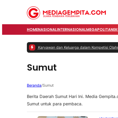
HOME
NASIONAL
INTERNASIONAL
MEGAPOLITAN
E
almCo Libatkan Karyawan dan Keluarga dalam Kompetisi Olahraga
|
#
Sumut
Beranda
/
Sumut
Berita Daerah Sumut Hari Ini. Media Gempita.c
Sumut untuk para pembaca.