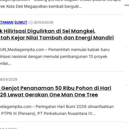
yek Kota Deli Megapolitan kembali bergulir...
RTANIAN
|
SUMUT
•
30/04/2026
k Hilirisasi Digulirkan di Sei Mangkei,
tah Kejar Nilai Tambah dan Energi Mandiri
N,Mediagempita.com – Pemerintah memulai babak baru
lirisasi nasional dengan memulai pembangunan 13 proyek
ilai...
8/04/2026
Genjot Penanaman 50 Ribu Pohon di Hari
26 Lewat Gerakan One Man One Tree
iagempita.com – Peringatan Hari Bumi 2026 dimanfaatkan
 PTPN III (Persero), PT Perkebunan Nusantara IV...