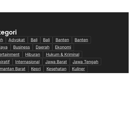
tegori
eh
Advokat
Bali
Bali
Banten
Banten
daya
Business
Daerah
Ekonomi
ertainment
Hiburan
Hukum & Kriminal
iratif
Internasional
Jawa Barat
Jawa Tengah
imantan Barat
Kepri
Kesehatan
Kuliner
ulintas
Maritim
Megapolitan
Militer
eter & Fiskal
Nasional
News
Olahraga
ni
Otomotif
Pendidikan
Pendidikan
bankan
Peristiwa
Pertanian
Politik
Ragam
sel
Sumut
Technology
Teknologi
TNI AU
eo
Wisata