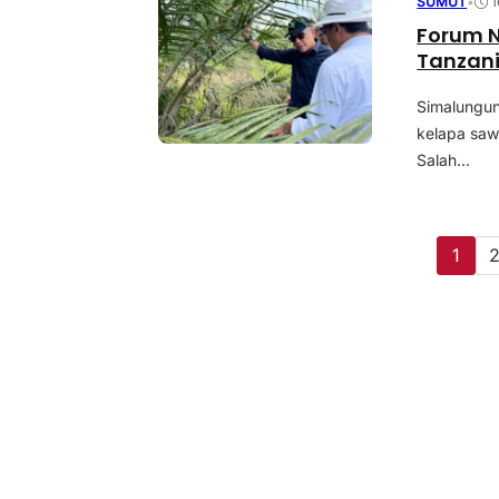
SUMUT
•
1
Forum N
Tanzani
Simalungu
kelapa sawi
Salah...
1