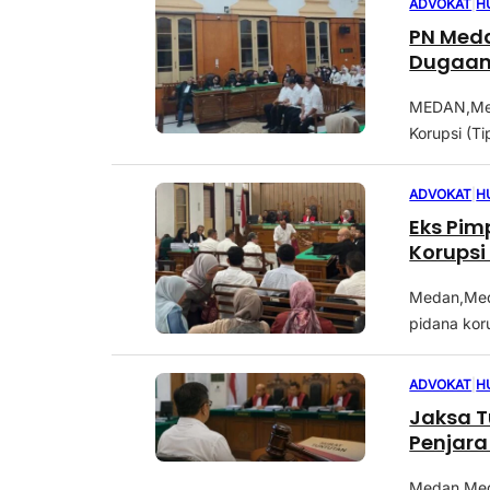
ADVOKAT
|
H
PN Med
Dugaan 
MEDAN,Medi
Korupsi (T
ADVOKAT
|
H
Eks Pim
Korupsi
Medan,Medi
pidana koru
ADVOKAT
|
H
Jaksa T
Penjara
Medan,Medi