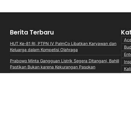
Berita Terbaru
Ka
Ac
HUT Ke-81 RI, PTPN IV PalmCo Libatkan Karyawan dan
Bu
Keluarga dalam Kompetisi Olahraga
Ent
Prabowo Minta Gangguan Listrik Segera Ditangani, Bahlil
Insp
Pastikan Bukan karena Kekurangan Pasokan
Kal
Lal
Perkuat Sinergi dengan Pemprov Sumbar, PTPN IV
Mon
PalmCo Selaraskan Operasional dengan Pembangunan
Daerah
Opi
Per
Sum
Vid