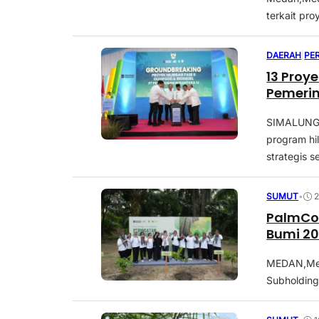
terkait pro
DAERAH
|
PE
13 Proye
Pemerin
SIMALUNGU
program hi
strategis sen
SUMUT
•
2
PalmCo 
Bumi 20
MEDAN,Med
Subholding