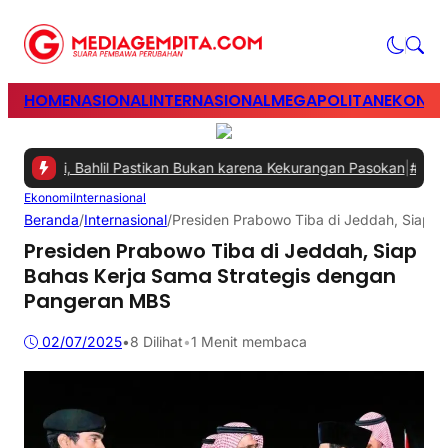
HOME
NASIONAL
INTERNASIONAL
MEGAPOLITAN
EKONOM
ngani, Bahlil Pastikan Bukan karena Kekurangan Pasokan
|
#2 -
Perku
Ekonomi
Internasional
Beranda
/
Internasional
/
Presiden Prabowo Tiba di Jeddah, Siap 
Presiden Prabowo Tiba di Jeddah, Siap
Bahas Kerja Sama Strategis dengan
Pangeran MBS
02/07/2025
•
8
Dilihat
•
1 Menit membaca