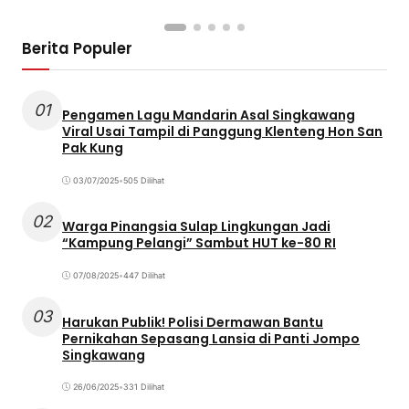
Berita Populer
01
Pengamen Lagu Mandarin Asal Singkawang
Viral Usai Tampil di Panggung Klenteng Hon San
Pak Kung
03/07/2025
•
505 Dilihat
02
Warga Pinangsia Sulap Lingkungan Jadi
“Kampung Pelangi” Sambut HUT ke-80 RI
07/08/2025
•
447 Dilihat
03
Harukan Publik! Polisi Dermawan Bantu
Pernikahan Sepasang Lansia di Panti Jompo
Singkawang
26/06/2025
•
331 Dilihat