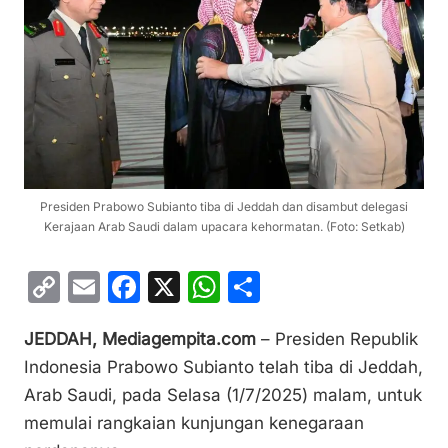
Presiden Prabowo Subianto tiba di Jeddah dan disambut delegasi
Kerajaan Arab Saudi dalam upacara kehormatan. (Foto: Setkab)
C
E
F
X
W
S
o
m
a
h
h
JEDDAH, Mediagempita.com
– Presiden Republik
p
ai
c
at
ar
Indonesia Prabowo Subianto telah tiba di Jeddah,
y
l
e
s
e
Arab Saudi, pada Selasa (1/7/2025) malam, untuk
Li
b
A
memulai rangkaian kunjungan kenegaraan
n
o
p