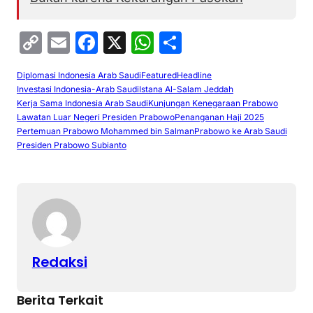
C
E
F
X
W
S
o
m
a
h
h
Diplomasi Indonesia Arab Saudi
Featured
Headline
p
ai
c
at
ar
Investasi Indonesia-Arab Saudi
Istana Al-Salam Jeddah
y
l
e
s
e
Kerja Sama Indonesia Arab Saudi
Kunjungan Kenegaraan Prabowo
Lawatan Luar Negeri Presiden Prabowo
Penanganan Haji 2025
Li
b
A
Pertemuan Prabowo Mohammed bin Salman
Prabowo ke Arab Saudi
Presiden Prabowo Subianto
n
o
p
k
o
p
k
Redaksi
Berita Terkait