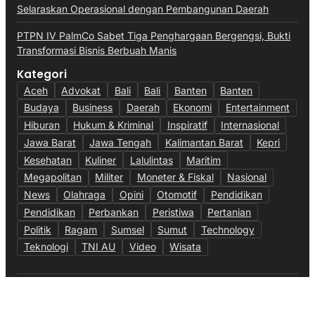
Selaraskan Operasional dengan Pembangunan Daerah
PTPN IV PalmCo Sabet Tiga Penghargaan Bergengsi, Bukti
Transformasi Bisnis Berbuah Manis
Kategori
Aceh
Advokat
Bali
Bali
Banten
Banten
Budaya
Business
Daerah
Ekonomi
Entertainment
Hiburan
Hukum & Kriminal
Inspiratif
Internasional
Jawa Barat
Jawa Tengah
Kalimantan Barat
Kepri
Kesehatan
Kuliner
Lalulintas
Maritim
Megapolitan
Militer
Moneter & Fiskal
Nasional
News
Olahraga
Opini
Otomotif
Pendidikan
Pendidikan
Perbankan
Peristiwa
Pertanian
Politik
Ragam
Sumsel
Sumut
Technology
Teknologi
TNI AU
Video
Wisata
Ketentuan Penggunaan
Kebijakan Data Pribadi
@Copyright Media Gempita. All Rights Reserved