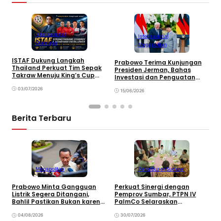
Internasional
Internasional
Olahraga
Megapolitan
ISTAF Dukung Langkah
P
Prabowo Terima Kunjungan
Thailand Perkuat Tim Sepak
M
Presiden Jerman, Bahas
Takraw Menuju King’s Cup
S
Investasi dan Penguatan
2026
Kemitraan Strategis
03/07/2026
15/06/2026
Berita Terbaru
Megapolitan
Perkebunan
Sumbar
Prabowo Minta Gangguan
Perkuat Sinergi dengan
P
Listrik Segera Ditangani,
Pemprov Sumbar, PTPN IV
P
Bahlil Pastikan Bukan karena
PalmCo Selaraskan
B
Kekurangan Pasokan
Operasional dengan
B
04/08/2026
Pembangunan Daerah
30/07/2026