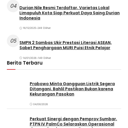
04
Durian Nile Resmi Terdaftar, Varietas Lokal
Limapuluh Kota Siap Perkuat Daya Saing Durian
Indonesia
16/12/2025
•
249 Dilihat
05
SMPN 2 Sambas Ukir Prestasi Literasi ASEAN,
Sabet Penghargaan MURI Puisi Etnik Pelajar
14/01/2026
•
149 Dilihat
Berita Terbaru
Prabowo Minta Gangguan Listrik Segera
Ditangani, Bahlil Pastikan Bukan karena
Kekurangan Pasokan
04/08/2026
Perkuat Sinergi dengan Pemprov Sumbar,
PTPN IV PalmCo Selaraskan Operasional