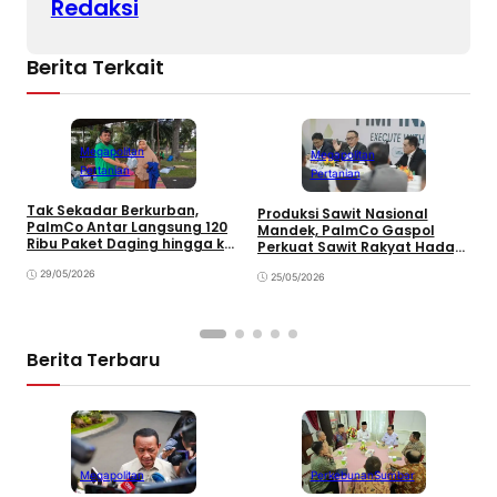
Redaksi
Berita Terkait
Megapolitan
Megapolitan
Pertanian
Pertanian
Tak Sekadar Berkurban,
Produksi Sawit Nasional
P
PalmCo Antar Langsung 120
Mandek, PalmCo Gaspol
u
Ribu Paket Daging hingga ke
Perkuat Sawit Rakyat Hadapi
K
Rumah Warga
B50 dan Tekanan Global
P
29/05/2026
25/05/2026
Berita Terbaru
Megapolitan
Perkebunan
Sumbar