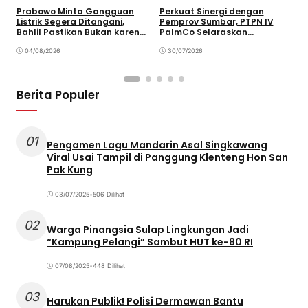
Prabowo Minta Gangguan
Perkuat Sinergi dengan
P
Listrik Segera Ditangani,
Pemprov Sumbar, PTPN IV
P
Bahlil Pastikan Bukan karena
PalmCo Selaraskan
B
Kekurangan Pasokan
Operasional dengan
B
04/08/2026
Pembangunan Daerah
30/07/2026
Berita Populer
01
Pengamen Lagu Mandarin Asal Singkawang
Viral Usai Tampil di Panggung Klenteng Hon San
Pak Kung
03/07/2025
•
506 Dilihat
02
Warga Pinangsia Sulap Lingkungan Jadi
“Kampung Pelangi” Sambut HUT ke-80 RI
07/08/2025
•
448 Dilihat
03
Harukan Publik! Polisi Dermawan Bantu