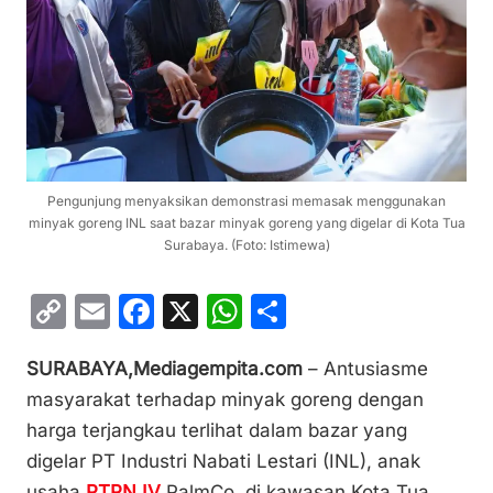
Pengunjung menyaksikan demonstrasi memasak menggunakan
minyak goreng INL saat bazar minyak goreng yang digelar di Kota Tua
Surabaya. (Foto: Istimewa)
C
E
F
X
W
S
o
m
a
h
h
SURABAYA,Mediagempita.com
– Antusiasme
p
ai
c
at
ar
masyarakat terhadap minyak goreng dengan
y
l
e
s
e
harga terjangkau terlihat dalam bazar yang
Li
b
A
digelar PT Industri Nabati Lestari (INL), anak
n
o
p
usaha
PTPN IV
PalmCo, di kawasan Kota Tua