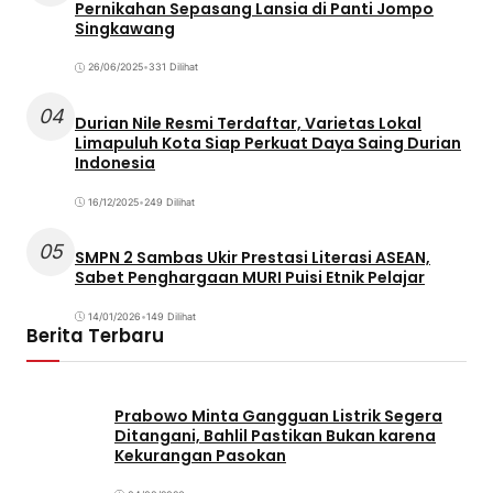
Pernikahan Sepasang Lansia di Panti Jompo
Singkawang
26/06/2025
•
331 Dilihat
04
Durian Nile Resmi Terdaftar, Varietas Lokal
Limapuluh Kota Siap Perkuat Daya Saing Durian
Indonesia
16/12/2025
•
249 Dilihat
05
SMPN 2 Sambas Ukir Prestasi Literasi ASEAN,
Sabet Penghargaan MURI Puisi Etnik Pelajar
14/01/2026
•
149 Dilihat
Berita Terbaru
Prabowo Minta Gangguan Listrik Segera
Ditangani, Bahlil Pastikan Bukan karena
Kekurangan Pasokan