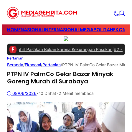
HOME
NASIONAL
INTERNASIONAL
MEGAPOLITAN
EKONOM
, Bahlil Pastikan Bukan karena Kekurangan Pasokan
|
#2 -
Perkuat Si
Pertanian
Beranda
/
Ekonomi
/
Pertanian
/
PTPN IV PalmCo Gelar Bazar Minya
PTPN IV PalmCo Gelar Bazar Minyak
Goreng Murah di Surabaya
08/06/2026
•
10
Dilihat
•
2 Menit membaca