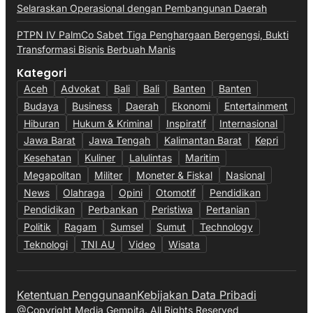
Selaraskan Operasional dengan Pembangunan Daerah
PTPN IV PalmCo Sabet Tiga Penghargaan Bergengsi, Bukti
Transformasi Bisnis Berbuah Manis
Kategori
Aceh
Advokat
Bali
Bali
Banten
Banten
Budaya
Business
Daerah
Ekonomi
Entertainment
Hiburan
Hukum & Kriminal
Inspiratif
Internasional
Jawa Barat
Jawa Tengah
Kalimantan Barat
Kepri
Kesehatan
Kuliner
Lalulintas
Maritim
Megapolitan
Militer
Moneter & Fiskal
Nasional
News
Olahraga
Opini
Otomotif
Pendidikan
Pendidikan
Perbankan
Peristiwa
Pertanian
Politik
Ragam
Sumsel
Sumut
Technology
Teknologi
TNI AU
Video
Wisata
Ketentuan Penggunaan
Kebijakan Data Pribadi
@Copyright Media Gempita. All Rights Reserved