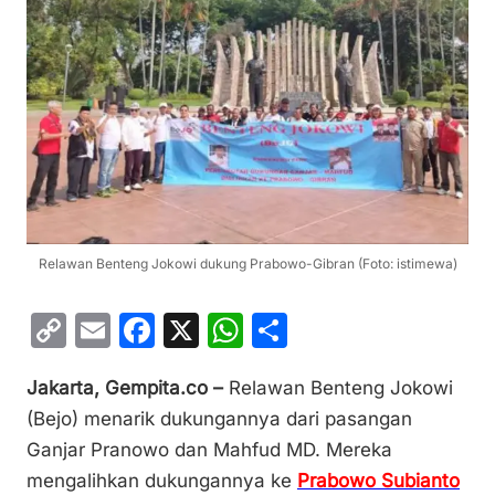
Relawan Benteng Jokowi dukung Prabowo-Gibran (Foto: istimewa)
C
E
F
X
W
S
o
m
a
h
h
Jakarta, Gempita.co –
Relawan Benteng Jokowi
p
ai
c
at
ar
(Bejo) menarik dukungannya dari pasangan
y
l
e
s
e
Ganjar Pranowo dan Mahfud MD. Mereka
Li
b
A
mengalihkan dukungannya ke
Prabowo Subianto