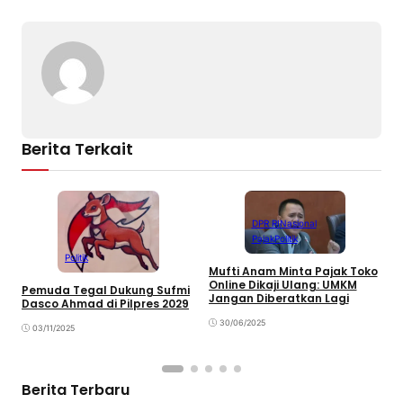
Li
b
A
n
o
p
k
o
p
k
Berita Terkait
DPR RI
Nasional
Pajak
Politik
Politik
Mufti Anam Minta Pajak Toko
Online Dikaji Ulang: UMKM
C
Pemuda Tegal Dukung Sufmi
Jangan Diberatkan Lagi
W
Dasco Ahmad di Pilpres 2029
M
30/06/2025
03/11/2025
Berita Terbaru