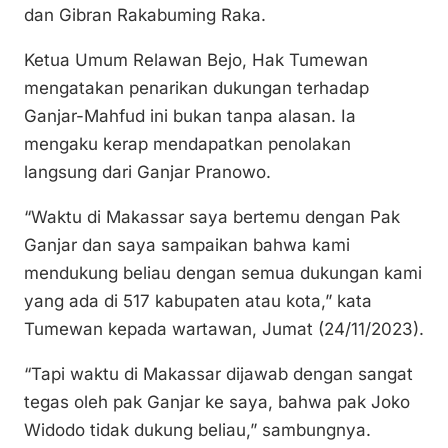
n
o
p
dan Gibran Rakabuming Raka.
k
o
p
Ketua Umum Relawan Bejo, Hak Tumewan
k
mengatakan penarikan dukungan terhadap
Ganjar-Mahfud ini bukan tanpa alasan. Ia
mengaku kerap mendapatkan penolakan
langsung dari Ganjar Pranowo.
“Waktu di Makassar saya bertemu dengan Pak
Ganjar dan saya sampaikan bahwa kami
mendukung beliau dengan semua dukungan kami
yang ada di 517 kabupaten atau kota,” kata
Tumewan kepada wartawan, Jumat (24/11/2023).
“Tapi waktu di Makassar dijawab dengan sangat
tegas oleh pak Ganjar ke saya, bahwa pak Joko
Widodo tidak dukung beliau,” sambungnya.