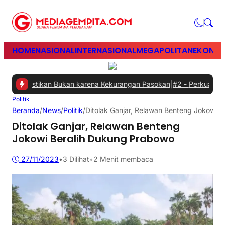
HOME
NASIONAL
INTERNASIONAL
MEGAPOLITAN
EKONOM
lil Pastikan Bukan karena Kekurangan Pasokan
|
#2 -
Perkuat Sinergi
Politik
Beranda
/
News
/
Politik
/
Ditolak Ganjar, Relawan Benteng Jokowi 
Ditolak Ganjar, Relawan Benteng
Jokowi Beralih Dukung Prabowo
27/11/2023
•
3
Dilihat
•
2 Menit membaca