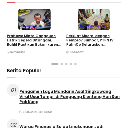
Megapolitan
Perkebunan
Sumbar
Prabowo Minta Gangguan
Perkuat Sinergi dengan
P
Listrik Segera Ditangani,
Pemprov Sumbar, PTPN IV
P
Bahlil Pastikan Bukan karena
PalmCo Selaraskan
B
Kekurangan Pasokan
Operasional dengan
B
04/08/2026
Pembangunan Daerah
30/07/2026
Berita Populer
01
Pengamen Lagu Mandarin Asal Singkawang
Viral Usai Tampil di Panggung Klenteng Hon San
Pak Kung
03/07/2025
•
506 Dilihat
02
Warga Pinangsia Sulap Lingkungan Jadi