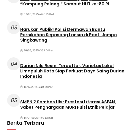
“Kampung Pelangi” Sambut HUT ke-80 RI
07/08/2025
•
448 Dilihat
03
Harukan Publik! Polisi Dermawan Bantu
Pernikahan Sepasang Lansia di Panti Jompo
Singkawang
26/06/2025
•
331 Dilihat
04
Durian Nile Resmi Terdaftar, Varietas Lokal
Limapuluh Kota Siap Perkuat Daya Saing Durian
Indonesia
16/12/2025
•
249 Dilihat
05
SMPN 2 Sambas Ukir Prestasi Literasi ASEAN,
Sabet Penghargaan MURI Puisi Etnik Pelajar
14/01/2026
•
149 Dilihat
Berita Terbaru