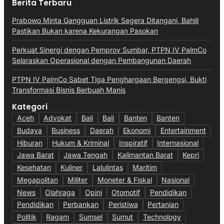
Berita Terbaru
Prabowo Minta Gangguan Listrik Segera Ditangani, Bahlil
Pastikan Bukan karena Kekurangan Pasokan
Perkuat Sinergi dengan Pemprov Sumbar, PTPN IV PalmCo
Selaraskan Operasional dengan Pembangunan Daerah
PTPN IV PalmCo Sabet Tiga Penghargaan Bergengsi, Bukti
Transformasi Bisnis Berbuah Manis
Kategori
Aceh
Advokat
Bali
Bali
Banten
Banten
Budaya
Business
Daerah
Ekonomi
Entertainment
Hiburan
Hukum & Kriminal
Inspiratif
Internasional
Jawa Barat
Jawa Tengah
Kalimantan Barat
Kepri
Kesehatan
Kuliner
Lalulintas
Maritim
Megapolitan
Militer
Moneter & Fiskal
Nasional
News
Olahraga
Opini
Otomotif
Pendidikan
Pendidikan
Perbankan
Peristiwa
Pertanian
Politik
Ragam
Sumsel
Sumut
Technology