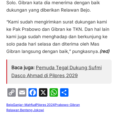
Solo. Gibran kata dia menerima dengan baik
dukungan yang diberikan Relawan Bejo.
“Kami sudah mengirimkan surat dukungan kami
ke Pak Prabowo dan Gibran ke TKN. Dan hal lain
kami juga sudah menghadap dan berkunjung ke
solo pada hari selasa dan diterima oleh Mas
Gibran langsung dengan baik,” pungkasnya.
(red)
Baca juga:
Pemuda Tegal Dukung Sufmi
Dasco Ahmad di Pilpres 2029
C
E
F
X
W
S
o
m
a
h
h
Bejo
Ganjar-Mahfud
Pilpres 2024
Prabowo-Gibran
p
ai
c
at
ar
Relawan Benteng Jokowi
y
l
e
s
e