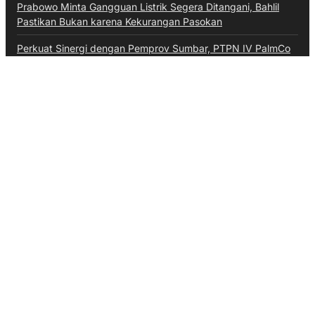
Prabowo Minta Gangguan Listrik Segera Ditangani, Bahlil
Pastikan Bukan karena Kekurangan Pasokan
Perkuat Sinergi dengan Pemprov Sumbar, PTPN IV PalmCo
Selaraskan Operasional dengan Pembangunan Daerah
Kategori
Aceh
Advokat
Bali
Bali
Banten
Banten
Budaya
Business
Daerah
Ekonomi
Entertainment
Hiburan
Hukum & Kriminal
Inspiratif
Internasional
Jawa Barat
Jawa Tengah
Kalimantan Barat
Kepri
Kesehatan
Kuliner
Lalulintas
Maritim
Megapolitan
Militer
Moneter & Fiskal
Nasional
News
Olahraga
Opini
Otomotif
Pendidikan
Pendidikan
Perbankan
Peristiwa
Pertanian
Politik
Ragam
Sumsel
Sumut
Technology
Teknologi
TNI AU
Video
Wisata
Ketentuan Penggunaan
Kebijakan Data Pribadi