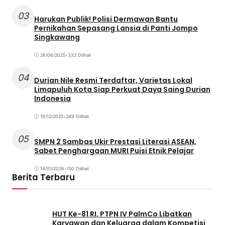
03
Harukan Publik! Polisi Dermawan Bantu
Pernikahan Sepasang Lansia di Panti Jompo
Singkawang
26/06/2025
•
332 Dilihat
04
Durian Nile Resmi Terdaftar, Varietas Lokal
Limapuluh Kota Siap Perkuat Daya Saing Durian
Indonesia
16/12/2025
•
249 Dilihat
05
SMPN 2 Sambas Ukir Prestasi Literasi ASEAN,
Sabet Penghargaan MURI Puisi Etnik Pelajar
14/01/2026
•
150 Dilihat
Berita Terbaru
HUT Ke-81 RI, PTPN IV PalmCo Libatkan
Karyawan dan Keluarga dalam Kompetisi