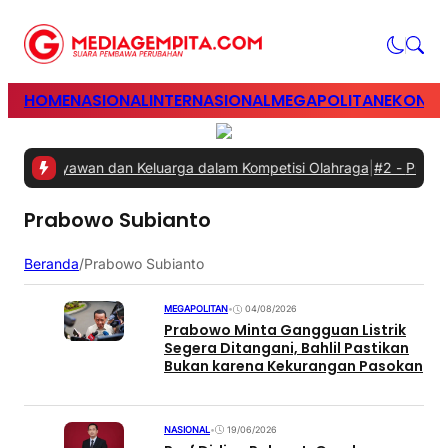
HOME
NASIONAL
INTERNASIONAL
MEGAPOLITAN
EKONOM
an Karyawan dan Keluarga dalam Kompetisi Olahraga
|
#2 -
Prabowo M
Prabowo Subianto
Beranda
/
Prabowo Subianto
MEGAPOLITAN
•
04/08/2026
Prabowo Minta Gangguan Listrik
Segera Ditangani, Bahlil Pastikan
Bukan karena Kekurangan Pasokan
NASIONAL
•
19/06/2026