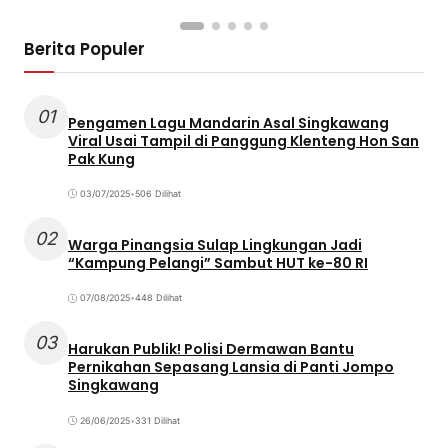
Berita Populer
01
Pengamen Lagu Mandarin Asal Singkawang
Viral Usai Tampil di Panggung Klenteng Hon San
Pak Kung
03/07/2025
•
506 Dilihat
02
Warga Pinangsia Sulap Lingkungan Jadi
“Kampung Pelangi” Sambut HUT ke-80 RI
07/08/2025
•
448 Dilihat
03
Harukan Publik! Polisi Dermawan Bantu
Pernikahan Sepasang Lansia di Panti Jompo
Singkawang
26/06/2025
•
331 Dilihat