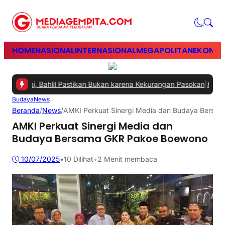
HOME
NASIONAL
INTERNASIONAL
MEGAPOLITAN
EKONOM
ngani, Bahlil Pastikan Bukan karena Kekurangan Pasokan
|
#2 -
Perku
Budaya
News
Beranda
/
News
/
AMKI Perkuat Sinergi Media dan Budaya Bersa
AMKI Perkuat Sinergi Media dan
Budaya Bersama GKR Pakoe Boewono
10/07/2025
•
10
Dilihat
•
2 Menit membaca