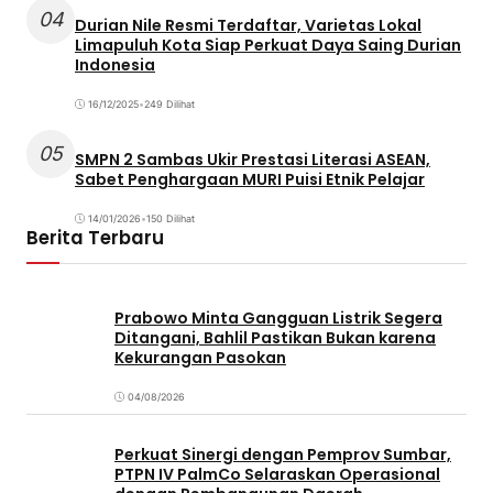
04
Durian Nile Resmi Terdaftar, Varietas Lokal
Limapuluh Kota Siap Perkuat Daya Saing Durian
Indonesia
16/12/2025
•
249 Dilihat
05
SMPN 2 Sambas Ukir Prestasi Literasi ASEAN,
Sabet Penghargaan MURI Puisi Etnik Pelajar
14/01/2026
•
150 Dilihat
Berita Terbaru
Prabowo Minta Gangguan Listrik Segera
Ditangani, Bahlil Pastikan Bukan karena
Kekurangan Pasokan
04/08/2026
Perkuat Sinergi dengan Pemprov Sumbar,
PTPN IV PalmCo Selaraskan Operasional