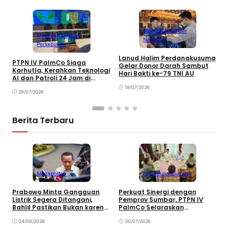
Megapolitan
Militer
Megapolitan
News
Nasional
Perkebunan
Lanud Halim Perdanakusuma
S
PTPN IV PalmCo Siaga
Gelar Donor Darah Sambut
P
Karhutla, Kerahkan Teknologi
Hari Bakti ke-79 TNI AU
B
AI dan Patroli 24 Jam di
M
Kalimantan
19/07/2026
28/07/2026
Berita Terbaru
Megapolitan
Perkebunan
Sumbar
Prabowo Minta Gangguan
Perkuat Sinergi dengan
P
Listrik Segera Ditangani,
Pemprov Sumbar, PTPN IV
P
Bahlil Pastikan Bukan karena
PalmCo Selaraskan
B
Kekurangan Pasokan
Operasional dengan
B
04/08/2026
Pembangunan Daerah
30/07/2026