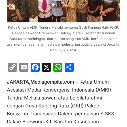
Ketua Umum AMKI Tundra Meliala bersama Gusti Kanjeng Ratu (GKR)
Pakoe Boewono Prameswari Dalem, jajaran Karaton Kasunanan
Surakarta Hadiningrat, dan jajaran pengurus AMKI berfoto bersama
usai membahas sinergi media dan pelestarian budaya Jawa di Jakarta,
Rabu (9/7/2025).
C
E
F
X
W
S
o
m
a
h
h
JAKARTA,Mediagempita.com
– Ketua Umum
p
ai
c
at
ar
Asosiasi Media Konvergensi Indonesia (AMKI)
y
l
e
s
e
Tundra Meliala sowan atau bersilaturahmi
Li
b
A
dengan Gusti Kanjeng Ratu (GKR) Pakoe
n
o
p
Boewono Prameswari Dalem, permaisuri SISKS
k
o
p
Pakoe Boewono XIII Karaton Kasunanan