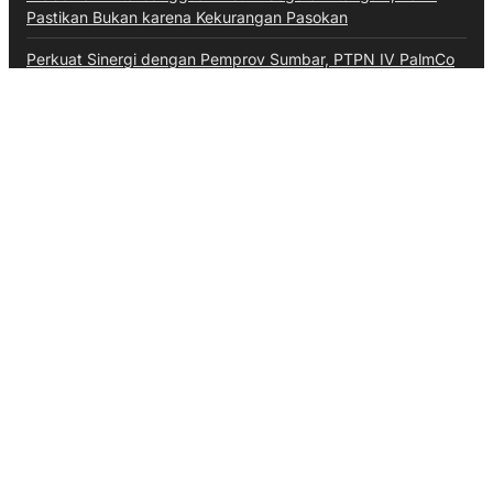
Pastikan Bukan karena Kekurangan Pasokan
Perkuat Sinergi dengan Pemprov Sumbar, PTPN IV PalmCo
Selaraskan Operasional dengan Pembangunan Daerah
Kategori
Aceh
Advokat
Bali
Bali
Banten
Banten
Budaya
Business
Daerah
Ekonomi
Entertainment
Hiburan
Hukum & Kriminal
Inspiratif
Internasional
Jawa Barat
Jawa Tengah
Kalimantan Barat
Kepri
Kesehatan
Kuliner
Lalulintas
Maritim
Megapolitan
Militer
Moneter & Fiskal
Nasional
News
Olahraga
Opini
Otomotif
Pendidikan
Pendidikan
Perbankan
Peristiwa
Pertanian
Politik
Ragam
Sumsel
Sumut
Technology
Teknologi
TNI AU
Video
Wisata
Ketentuan Penggunaan
Kebijakan Data Pribadi