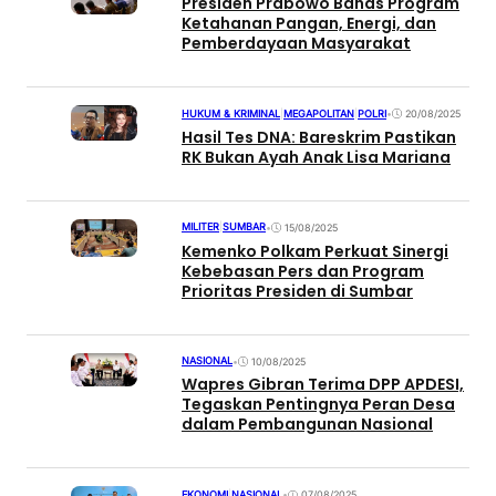
Presiden Prabowo Bahas Program
Ketahanan Pangan, Energi, dan
Pemberdayaan Masyarakat
HUKUM & KRIMINAL
|
MEGAPOLITAN
|
POLRI
•
20/08/2025
Hasil Tes DNA: Bareskrim Pastikan
RK Bukan Ayah Anak Lisa Mariana
MILITER
|
SUMBAR
•
15/08/2025
Kemenko Polkam Perkuat Sinergi
Kebebasan Pers dan Program
Prioritas Presiden di Sumbar
NASIONAL
•
10/08/2025
Wapres Gibran Terima DPP APDESI,
Tegaskan Pentingnya Peran Desa
dalam Pembangunan Nasional
EKONOMI
|
NASIONAL
•
07/08/2025