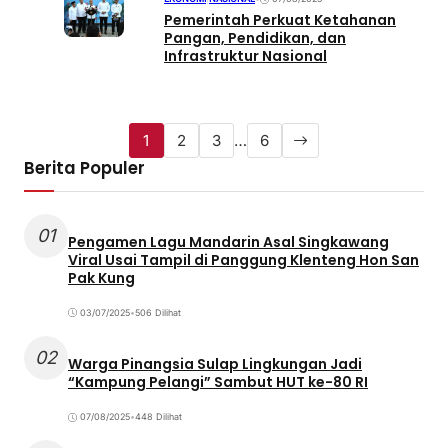
Pemerintah Perkuat Ketahanan
Pangan, Pendidikan, dan
Infrastruktur Nasional
1
2
3
…
6
Berita Populer
01
Pengamen Lagu Mandarin Asal Singkawang
Viral Usai Tampil di Panggung Klenteng Hon San
Pak Kung
03/07/2025
•
506 Dilihat
02
Warga Pinangsia Sulap Lingkungan Jadi
“Kampung Pelangi” Sambut HUT ke-80 RI
07/08/2025
•
448 Dilihat