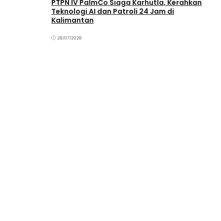
PTPN IV PalmCo Siaga Karhutla, Kerahkan
Teknologi AI dan Patroli 24 Jam di
Kalimantan
28/07/2026