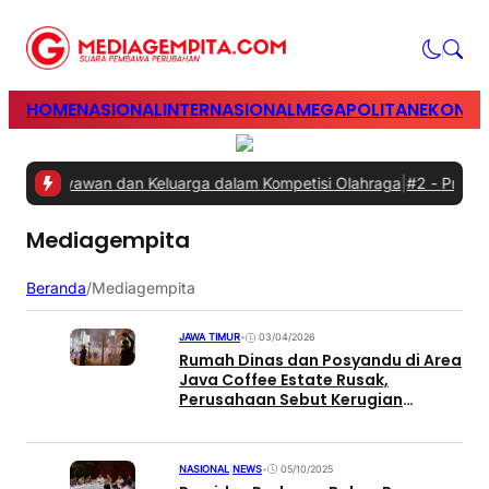
HOME
NASIONAL
INTERNASIONAL
MEGAPOLITAN
EKONOM
kan Karyawan dan Keluarga dalam Kompetisi Olahraga
|
#2 -
Prabowo 
Mediagempita
Beranda
/
Mediagempita
JAWA TIMUR
•
03/04/2026
Rumah Dinas dan Posyandu di Area
Java Coffee Estate Rusak,
Perusahaan Sebut Kerugian
Ratusan Juta
NASIONAL
|
NEWS
•
05/10/2025