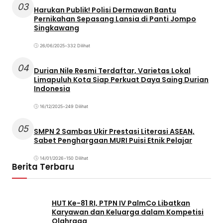
03
Harukan Publik! Polisi Dermawan Bantu
Pernikahan Sepasang Lansia di Panti Jompo
Singkawang
26/06/2025
•
332 Dilihat
04
Durian Nile Resmi Terdaftar, Varietas Lokal
Limapuluh Kota Siap Perkuat Daya Saing Durian
Indonesia
16/12/2025
•
249 Dilihat
05
SMPN 2 Sambas Ukir Prestasi Literasi ASEAN,
Sabet Penghargaan MURI Puisi Etnik Pelajar
14/01/2026
•
150 Dilihat
Berita Terbaru
HUT Ke-81 RI, PTPN IV PalmCo Libatkan
Karyawan dan Keluarga dalam Kompetisi
Olahraga