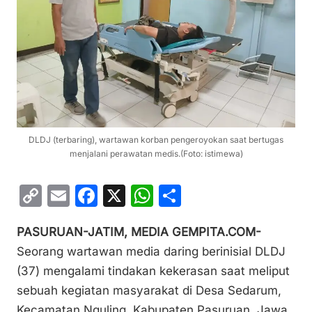
DLDJ (terbaring), wartawan korban pengeroyokan saat bertugas
menjalani perawatan medis.(Foto: istimewa)
C
E
F
X
W
S
o
m
a
h
h
PASURUAN-JATIM, MEDIA GEMPITA.COM-
p
ai
c
at
ar
Seorang wartawan media daring berinisial DLDJ
y
l
e
s
e
(37) mengalami tindakan kekerasan saat meliput
Li
b
A
sebuah kegiatan masyarakat di Desa Sedarum,
n
o
p
Kecamatan Nguling, Kabupaten Pasuruan, Jawa