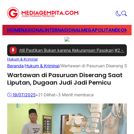
HOME
NASIONAL
INTERNASIONAL
MEGAPOLITAN
EKONOM
 Bahlil Pastikan Bukan karena Kekurangan Pasokan
|
#2 -
Perkuat Si
Hukum & Kriminal
Beranda
/
Hukum & Kriminal
/
Wartawan di Pasuruan Diserang Saat
Wartawan di Pasuruan Diserang Saat
Liputan, Dugaan Judi Jadi Pemicu
19/07/2025
•
21
Dilihat
•
3 Menit membaca