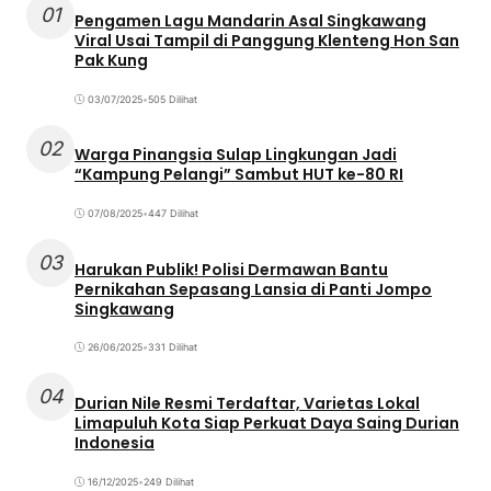
01
Pengamen Lagu Mandarin Asal Singkawang
Viral Usai Tampil di Panggung Klenteng Hon San
Pak Kung
03/07/2025
•
505 Dilihat
02
Warga Pinangsia Sulap Lingkungan Jadi
“Kampung Pelangi” Sambut HUT ke-80 RI
07/08/2025
•
447 Dilihat
03
Harukan Publik! Polisi Dermawan Bantu
Pernikahan Sepasang Lansia di Panti Jompo
Singkawang
26/06/2025
•
331 Dilihat
04
Durian Nile Resmi Terdaftar, Varietas Lokal
Limapuluh Kota Siap Perkuat Daya Saing Durian
Indonesia
16/12/2025
•
249 Dilihat