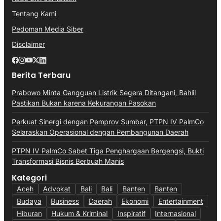
Tentang Kami
Pedoman Media Siber
Disclaimer
Berita Terbaru
Prabowo Minta Gangguan Listrik Segera Ditangani, Bahlil
Pastikan Bukan karena Kekurangan Pasokan
Perkuat Sinergi dengan Pemprov Sumbar, PTPN IV PalmCo
Selaraskan Operasional dengan Pembangunan Daerah
PTPN IV PalmCo Sabet Tiga Penghargaan Bergengsi, Bukti
Transformasi Bisnis Berbuah Manis
Kategori
Aceh
Advokat
Bali
Bali
Banten
Banten
Budaya
Business
Daerah
Ekonomi
Entertainment
Hiburan
Hukum & Kriminal
Inspiratif
Internasional