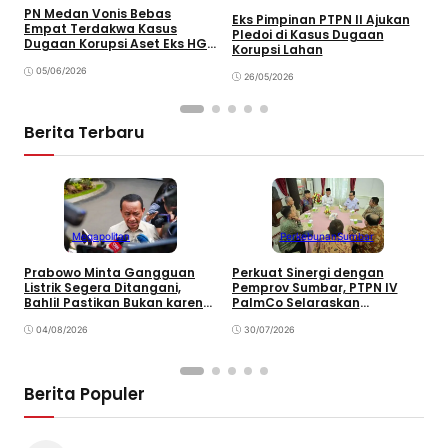
T
PN Medan Vonis Bebas
Eks Pimpinan PTPN II Ajukan
t
Empat Terdakwa Kasus
Pledoi di Kasus Dugaan
E
Dugaan Korupsi Aset Eks HGU
Korupsi Lahan
PTPN II
05/06/2026
26/05/2026
Berita Terbaru
Megapolitan
Perkebunan
Sumbar
Prabowo Minta Gangguan
Perkuat Sinergi dengan
P
Listrik Segera Ditangani,
Pemprov Sumbar, PTPN IV
P
Bahlil Pastikan Bukan karena
PalmCo Selaraskan
B
Kekurangan Pasokan
Operasional dengan
B
04/08/2026
Pembangunan Daerah
30/07/2026
Berita Populer