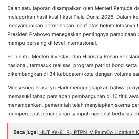
Salah satu laporan disampaikan oleh Menteri Pemuda d
melaporkan hasil kualifikasi Piala Dunia 2026. Dalam k
menyampaikan permohonan maaf atas belum lolosnya tim
Presiden Prabowo menegaskan pentingnya pembinaan ber
mampu bersaing di level internasional.
Selain itu, Menteri Investasi dan Hilirisasi Rosan Roes
nasional, termasuk realisasi program patriot bond ser
dikembangkan di 34 kabupaten/kota dengan volume samp
Mensesneg Prasetyo Hadi mengungkapkan bahwa proyek 
memasuki tahap persiapan pembangunan di 10 titik awal
menambahkan, pemerintah telah menyiapkan skema pem
mempercepat penanganan sampah nasional berbasis ene
Baca juga:
HUT Ke-81 RI, PTPN IV PalmCo Libatkan 