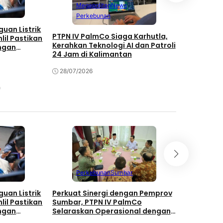
Megapolitan
News
Mega
Perkebunan
uan Listrik
Jatmiko D
PTPN IV PalmCo Siaga Karhutla,
lil Pastikan
PTPN IV P
Kerahkan Teknologi AI dan Patroli
ngan
Penggerak
24 Jam di Kalimantan
23/07/202
28/07/2026
Perkebunan
Sumbar
Jawa
uan Listrik
Perkuat Sinergi dengan Pemprov
PTPN IV P
lil Pastikan
Sumbar, PTPN IV PalmCo
Pengharga
ngan
Selaraskan Operasional dengan
Transforma
Pembangunan Daerah
Manis