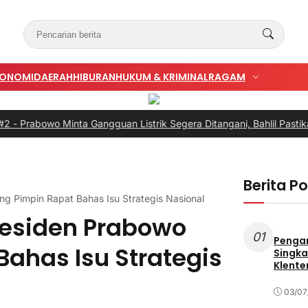
KONOMI
DAERAH
HIBURAN
HUKUM & KRIMINAL
RAGAM
o Minta Gangguan Listrik Segera Ditangani, Bahlil Pastikan Bukan
Berita P
ng Pimpin Rapat Bahas Isu Strategis Nasional
Presiden Prabowo
01
Penga
ahas Isu Strategis
Singka
Klente
03/07