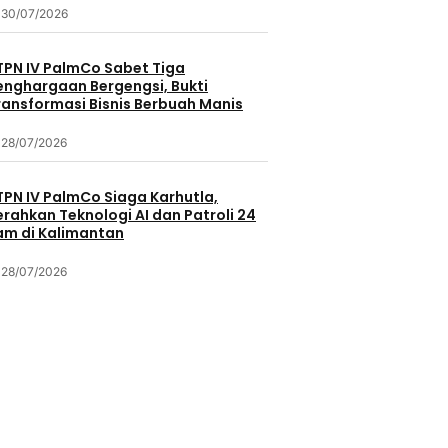
30/07/2026
TPN IV PalmCo Sabet Tiga
enghargaan Bergengsi, Bukti
ransformasi Bisnis Berbuah Manis
28/07/2026
TPN IV PalmCo Siaga Karhutla,
erahkan Teknologi AI dan Patroli 24
am di Kalimantan
28/07/2026