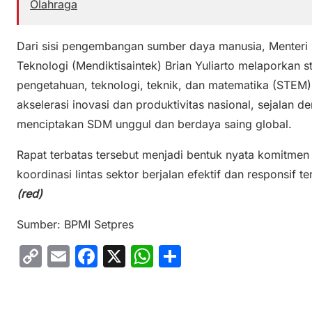
Olahraga
Dari sisi pengembangan sumber daya manusia, Menteri P
Teknologi (Mendiktisaintek) Brian Yuliarto melaporkan 
pengetahuan, teknologi, teknik, dan matematika (STEM
akselerasi inovasi dan produktivitas nasional, sejalan 
menciptakan SDM unggul dan berdaya saing global.
Rapat terbatas tersebut menjadi bentuk nyata komitme
koordinasi lintas sektor berjalan efektif dan responsif 
(red)
Sumber: BPMI Setpres
C
E
F
X
W
S
o
m
a
h
h
p
ai
c
at
ar