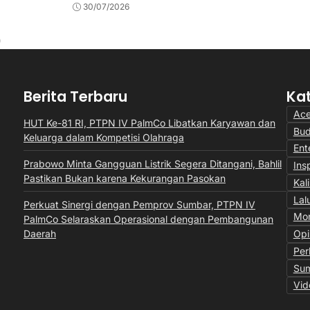
30/07/2026
28/07/202
Berita Terbaru
Ka
Ac
HUT Ke-81 RI, PTPN IV PalmCo Libatkan Karyawan dan
Bu
Keluarga dalam Kompetisi Olahraga
Ent
Prabowo Minta Gangguan Listrik Segera Ditangani, Bahlil
Insp
Pastikan Bukan karena Kekurangan Pasokan
Kal
Lal
Perkuat Sinergi dengan Pemprov Sumbar, PTPN IV
Mon
PalmCo Selaraskan Operasional dengan Pembangunan
Daerah
Opi
Per
Sum
Vid