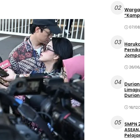
02
Warga 
“Kampu
07/08
03
Haruka
Pernik
Jompo
26/06
04
Durian
Limapu
Durian
16/12
05
SMPN 2
ASEAN,
Pelaja