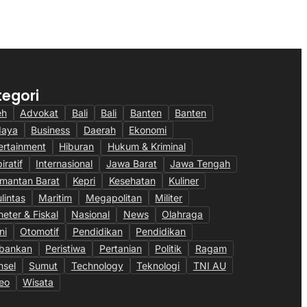
6
28/07/2026
tegori
eh
Advokat
Bali
Bali
Banten
Banten
daya
Business
Daerah
Ekonomi
ertainment
Hiburan
Hukum & Kriminal
iratif
Internasional
Jawa Barat
Jawa Tengah
imantan Barat
Kepri
Kesehatan
Kuliner
ulintas
Maritim
Megapolitan
Militer
eter & Fiskal
Nasional
News
Olahraga
ni
Otomotif
Pendidikan
Pendidikan
bankan
Peristiwa
Pertanian
Politik
Ragam
sel
Sumut
Technology
Teknologi
TNI AU
eo
Wisata