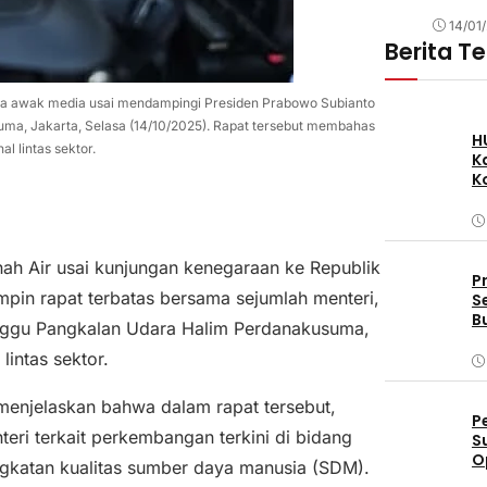
14/01
Berita T
da awak media usai mendampingi Presiden Prabowo Subianto
uma, Jakarta, Selasa (14/10/2025). Rapat tersebut membahas
H
al lintas sektor.
K
K
nah Air usai kunjungan kenegaraan ke Republik
P
in rapat terbatas bersama sejumlah menteri,
S
B
tunggu Pangkalan Udara Halim Perdanakusuma,
lintas sektor.
enjelaskan bahwa dalam rapat tersebut,
P
eri terkait perkembangan terkini di bidang
S
O
ingkatan kualitas sumber daya manusia (SDM).
D