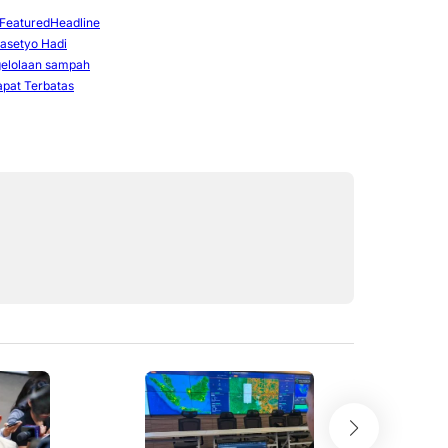
Featured
Headline
asetyo Hadi
elolaan sampah
apat Terbatas