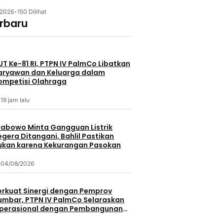
/2026
•
150 Dilihat
erbaru
UT Ke-81 RI, PTPN IV PalmCo Libatkan
aryawan dan Keluarga dalam
ompetisi Olahraga
19 jam lalu
rabowo Minta Gangguan Listrik
egera Ditangani, Bahlil Pastikan
ukan karena Kekurangan Pasokan
04/08/2026
erkuat Sinergi dengan Pemprov
umbar, PTPN IV PalmCo Selaraskan
perasional dengan Pembangunan
aerah