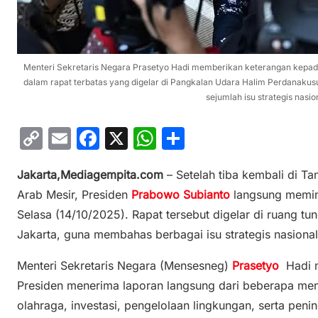
Menteri Sekretaris Negara Prasetyo Hadi memberikan keterangan kepa
dalam rapat terbatas yang digelar di Pangkalan Udara Halim Perdanakus
sejumlah isu strategis nasion
C
E
F
X
W
S
o
m
a
h
h
Jakarta,Mediagempita.com
– Setelah tiba kembali di Ta
p
ai
c
at
ar
Arab Mesir, Presiden
Prabowo Subianto
langsung memimp
y
l
e
s
e
Selasa (14/10/2025). Rapat tersebut digelar di ruang 
Li
b
A
Jakarta, guna membahas berbagai isu strategis nasional 
n
o
p
Menteri Sekretaris Negara (Mensesneg)
Prasetyo
Hadi m
k
o
p
Presiden menerima laporan langsung dari beberapa ment
k
olahraga, investasi, pengelolaan lingkungan, serta pen