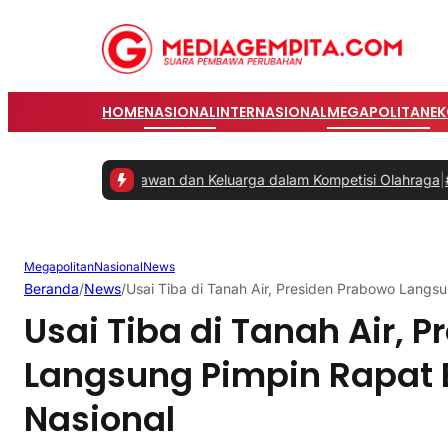
HOME
NASIONAL
INTERNASIONAL
MEGAPOLITAN
E
atkan Karyawan dan Keluarga dalam Kompetisi Olahraga
|
#2 -
Prabow
Megapolitan
Nasional
News
Beranda
/
News
/
Usai Tiba di Tanah Air, Presiden Prabowo Langsu
Usai Tiba di Tanah Air, 
Langsung Pimpin Rapat B
Nasional