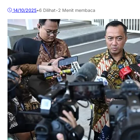
14/10/2025
•
6
Dilihat
•
2 Menit membaca