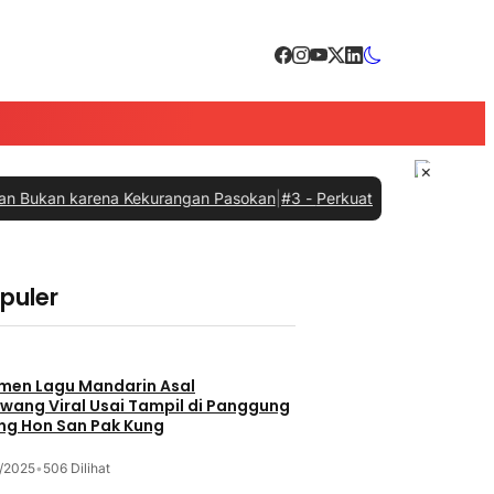
×
 karena Kekurangan Pasokan
|
#3 -
Perkuat Sinergi dengan Pemprov 
opuler
men Lagu Mandarin Asal
wang Viral Usai Tampil di Panggung
ng Hon San Pak Kung
/2025
•
506 Dilihat