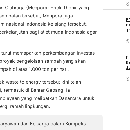
an Olahraga (Menpora) Erick Thohir yang
esempatan tersebut, Menpora juga
P
 nasional Indonesia ke ajang tersebut.
P
T
kelanjutan bagi atlet muda Indonesia agar
lani turut memaparkan perkembangan investasi
P
ta proyek pengelolaan sampah yang akan
K
J
ah di atas 1.000 ton per hari.
waste to energy tersebut kini telah
, termasuk di Bantar Gebang. Ia
biayaan yang melibatkan Danantara untuk
rgi ramah lingkungan.
Karyawan dan Keluarga dalam Kompetisi