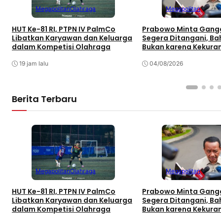
Megapolitan
Olahraga
Megapolitan
HUT Ke-81 RI, PTPN IV PalmCo
Prabowo Minta Gangg
Libatkan Karyawan dan Keluarga
Segera Ditangani, Bah
dalam Kompetisi Olahraga
Bukan karena Kekura
Pasokan
19 jam lalu
04/08/2026
Berita Terbaru
Megapolitan
Olahraga
Megapolitan
HUT Ke-81 RI, PTPN IV PalmCo
Prabowo Minta Gangg
Libatkan Karyawan dan Keluarga
Segera Ditangani, Bah
dalam Kompetisi Olahraga
Bukan karena Kekura
Pasokan