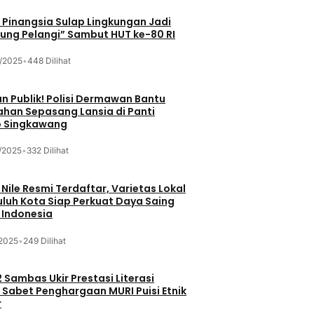
Pinangsia Sulap Lingkungan Jadi
ng Pelangi” Sambut HUT ke-80 RI
/2025
•
448 Dilihat
n Publik! Polisi Dermawan Bantu
ahan Sepasang Lansia di Panti
 Singkawang
/2025
•
332 Dilihat
 Nile Resmi Terdaftar, Varietas Lokal
luh Kota Siap Perkuat Daya Saing
 Indonesia
/2025
•
249 Dilihat
 Sambas Ukir Prestasi Literasi
 Sabet Penghargaan MURI Puisi Etnik
r