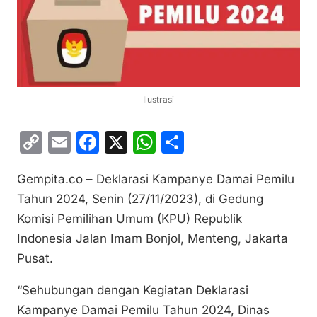
Ilustrasi
C
E
F
X
W
S
o
m
a
h
h
Gempita.co – Deklarasi Kampanye Damai Pemilu
p
ai
c
at
ar
Tahun 2024, Senin (27/11/2023), di Gedung
y
l
e
s
e
Komisi Pemilihan Umum (KPU) Republik
Li
b
A
Indonesia Jalan Imam Bonjol, Menteng, Jakarta
n
o
p
Pusat.
k
o
p
“Sehubungan dengan Kegiatan Deklarasi
k
Kampanye Damai Pemilu Tahun 2024, Dinas