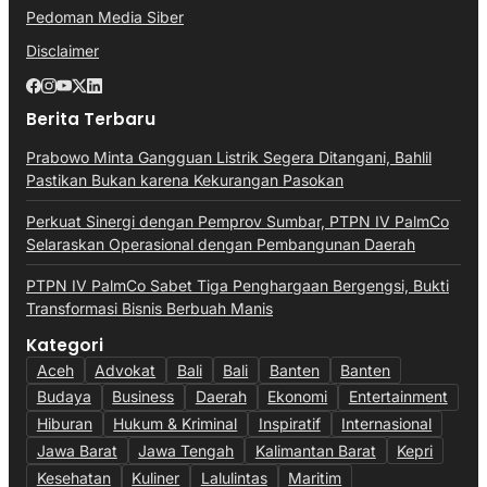
Pedoman Media Siber
Disclaimer
Berita Terbaru
Prabowo Minta Gangguan Listrik Segera Ditangani, Bahlil
Pastikan Bukan karena Kekurangan Pasokan
Perkuat Sinergi dengan Pemprov Sumbar, PTPN IV PalmCo
Selaraskan Operasional dengan Pembangunan Daerah
PTPN IV PalmCo Sabet Tiga Penghargaan Bergengsi, Bukti
Transformasi Bisnis Berbuah Manis
Kategori
Aceh
Advokat
Bali
Bali
Banten
Banten
Budaya
Business
Daerah
Ekonomi
Entertainment
Hiburan
Hukum & Kriminal
Inspiratif
Internasional
Jawa Barat
Jawa Tengah
Kalimantan Barat
Kepri
Kesehatan
Kuliner
Lalulintas
Maritim