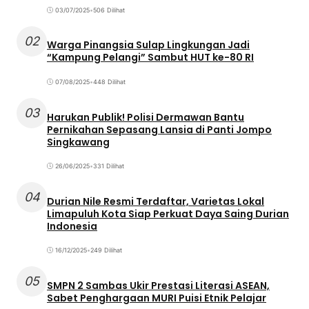
03/07/2025
•
506 Dilihat
02
Warga Pinangsia Sulap Lingkungan Jadi
“Kampung Pelangi” Sambut HUT ke-80 RI
07/08/2025
•
448 Dilihat
03
Harukan Publik! Polisi Dermawan Bantu
Pernikahan Sepasang Lansia di Panti Jompo
Singkawang
26/06/2025
•
331 Dilihat
04
Durian Nile Resmi Terdaftar, Varietas Lokal
Limapuluh Kota Siap Perkuat Daya Saing Durian
Indonesia
16/12/2025
•
249 Dilihat
05
SMPN 2 Sambas Ukir Prestasi Literasi ASEAN,
Sabet Penghargaan MURI Puisi Etnik Pelajar