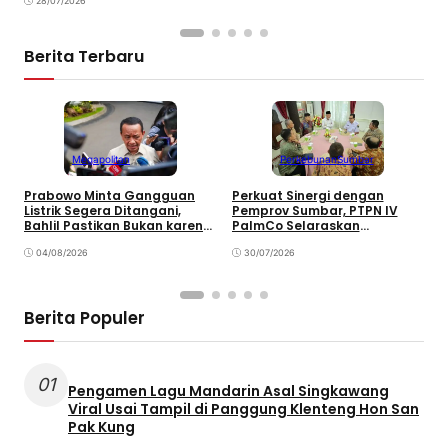
28/07/2026
Berita Terbaru
Megapolitan
Perkebunan
Sumbar
Prabowo Minta Gangguan
Perkuat Sinergi dengan
P
Listrik Segera Ditangani,
Pemprov Sumbar, PTPN IV
P
Bahlil Pastikan Bukan karena
PalmCo Selaraskan
B
Kekurangan Pasokan
Operasional dengan
B
04/08/2026
Pembangunan Daerah
30/07/2026
Berita Populer
01
Pengamen Lagu Mandarin Asal Singkawang
Viral Usai Tampil di Panggung Klenteng Hon San
Pak Kung