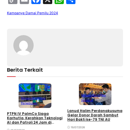
o
m
a
h
h
Kampanye Damai Pemilu 2024
p
ai
c
at
ar
y
l
e
s
e
Li
b
A
n
o
p
k
o
p
k
Berita Terkait
Megapolitan
Militer
Megapolitan
News
Nasional
Perkebunan
Lanud Halim Perdanakusuma
S
PTPN IV PalmCo Siaga
Gelar Donor Darah Sambut
P
Karhutla, Kerahkan Teknologi
Hari Bakti ke-79 TNI AU
B
AI dan Patroli 24 Jam di
M
Kalimantan
19/07/2026