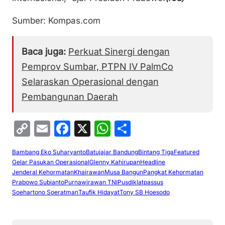
Sumber: Kompas.com
Baca juga:
Perkuat Sinergi dengan
Pemprov Sumbar, PTPN IV PalmCo
Selaraskan Operasional dengan
Pembangunan Daerah
C
E
F
X
W
S
o
m
a
h
h
Bambang Eko Suharyanto
Batujajar Bandung
Bintang Tiga
Featured
p
ai
c
at
ar
Gelar Pasukan Operasional
Glenny Kahirupan
Headline
y
l
e
s
e
Jenderal Kehormatan
Khairawan
Musa Bangun
Pangkat Kehormatan
Prabowo Subianto
Purnawirawan TNI
Pusdiklatpassus
Li
b
A
Soehartono Soeratman
Taufik Hidayat
Tony SB Hoesodo
n
o
p
k
o
p