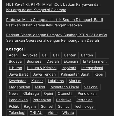
HUT Ke-81 RI, PTPN IV PalmCo Libatkan Karyawan dan
Keluarga dalam Kompetisi Olahraga
Prabowo Minta Gangguan Listrik Segera Ditangani, Bahlil
Pastikan Bukan karena Kekurangan Pasokan
Perkuat Sinergi dengan Pemprov Sumbar, PTPN IV PalmCo
Selaraskan Operasional dengan Pembangunan Daerah
Kategori
Aceh
Advokat
Bali
Bali
Banten
Banten
Budaya
Business
Daerah
Ekonomi
Entertainment
Hiburan
Hukum & Kriminal
Inspiratif
Internasional
Jawa Barat
Jawa Tengah
Kalimantan Barat
Kepri
Kesehatan
Kuliner
Lalulintas
Maritim
Megapolitan
Militer
Moneter & Fiskal
Nasional
News
Olahraga
Opini
Otomotif
Pendidikan
Pendidikan
Perbankan
Peristiwa
Pertanian
Politik
Ragam
Sumsel
Sumut
Technology
Teknologi
TNI AU
Video
Wisata