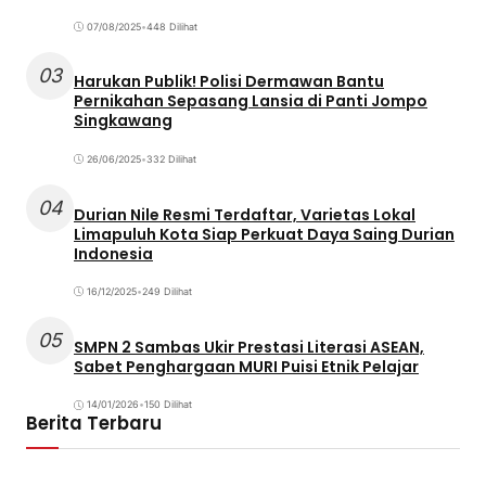
07/08/2025
•
448 Dilihat
03
Harukan Publik! Polisi Dermawan Bantu
Pernikahan Sepasang Lansia di Panti Jompo
Singkawang
26/06/2025
•
332 Dilihat
04
Durian Nile Resmi Terdaftar, Varietas Lokal
Limapuluh Kota Siap Perkuat Daya Saing Durian
Indonesia
16/12/2025
•
249 Dilihat
05
SMPN 2 Sambas Ukir Prestasi Literasi ASEAN,
Sabet Penghargaan MURI Puisi Etnik Pelajar
14/01/2026
•
150 Dilihat
Berita Terbaru