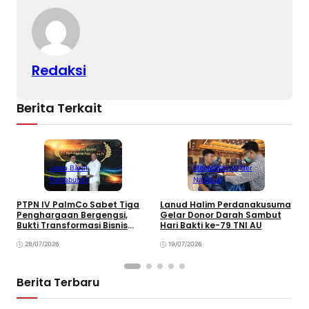
k
Redaksi
Berita Terkait
Jawa Barat
Megapolitan
Militer
Perkebunan
Nasional
PTPN IV PalmCo Sabet Tiga
Lanud Halim Perdanakusuma
L
Penghargaan Bergengsi,
Gelar Donor Darah Sambut
C
Bukti Transformasi Bisnis
Hari Bakti ke-79 TNI AU
K
Berbuah Manis
T
28/07/2026
19/07/2026
Berita Terbaru