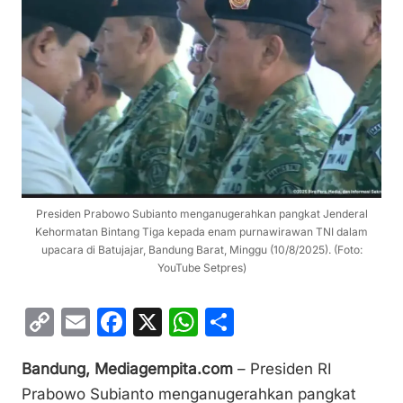
Presiden Prabowo Subianto menganugerahkan pangkat Jenderal
Kehormatan Bintang Tiga kepada enam purnawirawan TNI dalam
upacara di Batujajar, Bandung Barat, Minggu (10/8/2025). (Foto:
YouTube Setpres)
C
E
F
X
W
S
o
m
a
h
h
Bandung, Mediagempita.com
– Presiden RI
p
ai
c
at
ar
Prabowo Subianto menganugerahkan pangkat