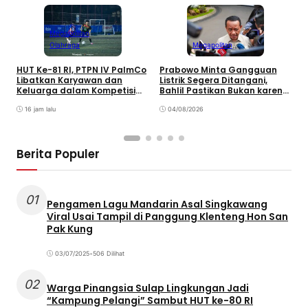
Megapolitan
Olahraga
Megapolitan
HUT Ke-81 RI, PTPN IV PalmCo
Prabowo Minta Gangguan
P
Libatkan Karyawan dan
Listrik Segera Ditangani,
P
Keluarga dalam Kompetisi
Bahlil Pastikan Bukan karena
P
Olahraga
Kekurangan Pasokan
O
16 jam lalu
04/08/2026
P
Berita Populer
01
Pengamen Lagu Mandarin Asal Singkawang
Viral Usai Tampil di Panggung Klenteng Hon San
Pak Kung
03/07/2025
•
506 Dilihat
02
Warga Pinangsia Sulap Lingkungan Jadi
“Kampung Pelangi” Sambut HUT ke-80 RI