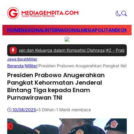
HOME
NASIONAL
INTERNASIONAL
MEGAPOLITAN
EKONOM
ryawan dan Keluarga dalam Kompetisi Olahraga
|
#2 -
Prabowo Minta 
Jawa Barat
Militer
Beranda
/
Militer
/
Presiden Prabowo Anugerahkan Pangkat Kehorm
Presiden Prabowo Anugerahkan
Pangkat Kehormatan Jenderal
Bintang Tiga kepada Enam
Purnawirawan TNI
10/08/2025
•
5
Dilihat
•
1 Menit membaca