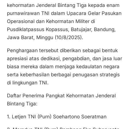
y
l
e
s
e
kehormatan Jenderal Bintang Tiga kepada enam
Li
b
A
purnawirawan TNI dalam Upacara Gelar Pasukan
n
o
p
Operasional dan Kehormatan Militer di
k
o
p
Pusdiklatpassus Kopassus, Batujajar, Bandung,
k
Jawa Barat, Minggu (10/8/2025).
Penghargaan tersebut diberikan sebagai bentuk
apresiasi atas dedikasi, pengabdian, dan jasa luar
biasa mereka dalam menjaga kedaulatan negara
serta keberhasilan berbagai penugasan strategis
di lingkungan TNI.
Daftar Penerima Pangkat Kehormatan Jenderal
Bintang Tiga:
1. Letjen TNI (Purn) Soehartono Soeratman