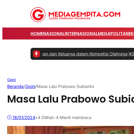
HOME
NASIONAL
INTERNASIONAL
MEGAPOLITAN
E
an Karyawan dan Keluarga dalam Kompetisi Olahraga
|
#2 -
Prabowo M
Opini
Beranda
/
Opini
/
Masa Lalu Prabowo Subianto
Masa Lalu Prabowo Subi
18/01/2024
•
4
Dilihat
•
4 Menit membaca