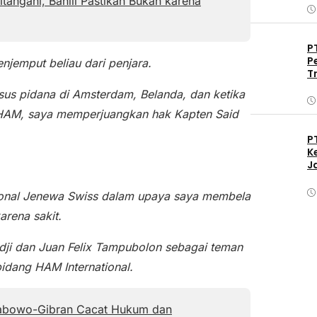
tangani, Bahlil Pastikan Bukan karena
P
P
enjemput beliau dari penjara.
T
kasus pidana di Amsterdam, Belanda, dan ketika
HAM, saya memperjuangkan hak Kapten Said
P
K
J
sional Jenewa Swiss dalam upaya saya membela
arena sakit.
 Adji dan Juan Felix Tampubolon sebagai teman
idang HAM International.
rabowo-Gibran Cacat Hukum dan