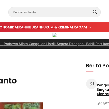
KONOMI
DAERAH
HIBURAN
HUKUM & KRIMINAL
RAGAM
inta Gangguan Listrik Segera Ditangani, Bahlil Pastikan Bukan ka
Berita P
anto
01
Penga
Singka
Klente
03/07