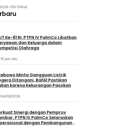
/2026
•
150 Dilihat
erbaru
UT Ke-81 RI, PTPN IV PalmCo Libatkan
aryawan dan Keluarga dalam
ompetisi Olahraga
15 jam lalu
rabowo Minta Gangguan Listrik
egera Ditangani, Bahlil Pastikan
ukan karena Kekurangan Pasokan
04/08/2026
erkuat Sinergi dengan Pemprov
umbar, PTPN IV PalmCo Selaraskan
perasional dengan Pembangunan
aerah