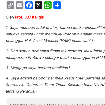
C
E
F
X
W
S
o
m
a
h
h
Oleh
Prof. O.
C Kaligis
p
ai
c
at
ar
y
l
e
s
e
1. Saya memberi judul di atas, karena ketika elektabilita
Li
b
A
satunya senjata untuk membully Prabowo adalah masa l
n
o
p
pelanggar Hak Asasi Manusia (HAM) kelas wahid.
k
o
p
2. Dari semua pembawa fitnah tak seorang saksi fakta 
k
melaporkan Prabowo sebagai pelaku pelanggaran HAM 
3. Mengapa saya berkata demikian?.
4. Saya adalah pelopor pembela kasus HAM pertama sa
Soares eks Gubernur Timor Timur. Silahkan baca UU 
tentang Peradilan