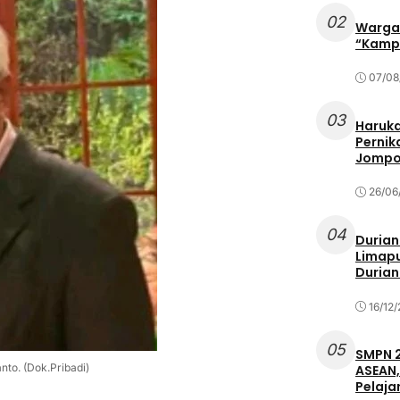
02
Warga 
“Kampu
07/08
03
Haruka
Pernik
Jompo
26/06
04
Durian
Limapu
Durian
16/12
05
SMPN 2
nto. (Dok.Pribadi)
ASEAN,
Pelaja