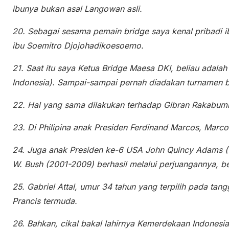
ibunya bukan asal Langowan asli.
20. Sebagai sesama pemain bridge saya kenal pribadi i
ibu Soemitro Djojohadikoesoemo.
21. Saat itu saya Ketua Bridge Maesa DKI, beliau adal
Indonesia). Sampai-sampai pernah diadakan turnamen b
22. Hal yang sama dilakukan terhadap Gibran Rakabumi
23. Di Philipina anak Presiden Ferdinand Marcos, Marcos 
24. Juga anak Presiden ke-6 USA John Quincy Adams (
W. Bush (2001-2009) berhasil melalui perjuangannya, ber
25. Gabriel Attal, umur 34 tahun yang terpilih pada tan
Prancis termuda.
26. Bahkan, cikal bakal lahirnya Kemerdekaan Indonesi