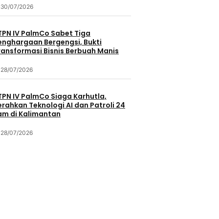
30/07/2026
TPN IV PalmCo Sabet Tiga
enghargaan Bergengsi, Bukti
ransformasi Bisnis Berbuah Manis
28/07/2026
TPN IV PalmCo Siaga Karhutla,
erahkan Teknologi AI dan Patroli 24
am di Kalimantan
28/07/2026