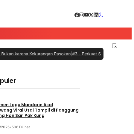
×
rena Kekurangan Pasokan
|
#3 -
Perkuat Sinergi dengan Pemprov Sum
opuler
men Lagu Mandarin Asal
wang Viral Usai Tampil di Panggung
ng Hon San Pak Kung
/2025
•
506 Dilihat