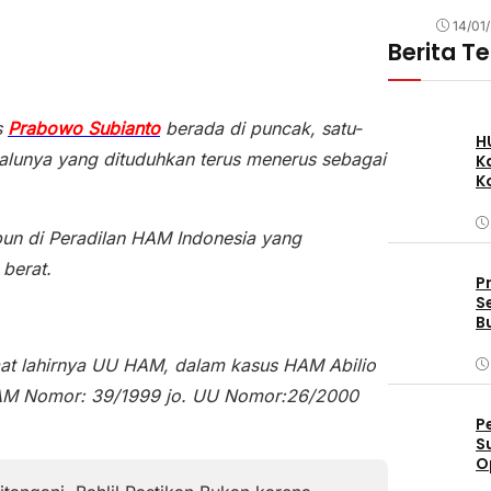
14/01
Berita T
s
Prabowo Subianto
berada di puncak, satu-
H
alunya yang dituduhkan terus menerus sebagai
K
K
pun di Peradilan HAM Indonesia yang
berat.
P
S
B
at lahirnya UU HAM, dalam kasus HAM Abilio
HAM Nomor: 39/1999 jo. UU Nomor:26/2000
P
S
O
D