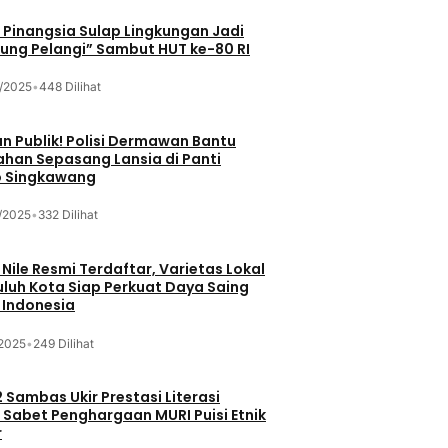
Pinangsia Sulap Lingkungan Jadi
ng Pelangi” Sambut HUT ke-80 RI
/2025
•
448 Dilihat
n Publik! Polisi Dermawan Bantu
ahan Sepasang Lansia di Panti
 Singkawang
/2025
•
332 Dilihat
 Nile Resmi Terdaftar, Varietas Lokal
luh Kota Siap Perkuat Daya Saing
 Indonesia
/2025
•
249 Dilihat
 Sambas Ukir Prestasi Literasi
 Sabet Penghargaan MURI Puisi Etnik
r