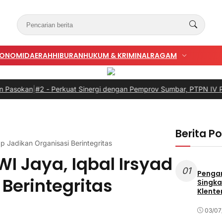
KONOMI
DAERAH
HIBURAN
HUKUM & KRIMINAL
RAGAM
#2 -
Perkuat Sinergi dengan Pemprov Sumbar, PTPN IV PalmCo Se
Berita P
p Jadikan Organisasi Berintegritas
I Jaya, Iqbal Irsyad
01
Penga
Berintegritas
Singka
Klente
03/07