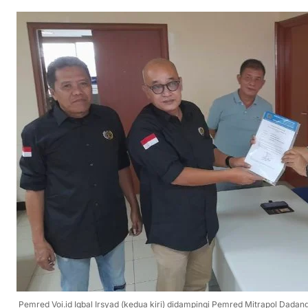
Pemred Voi.id Iqbal Irsyad (kedua kiri) didampingi Pemred Mitrapol Dada