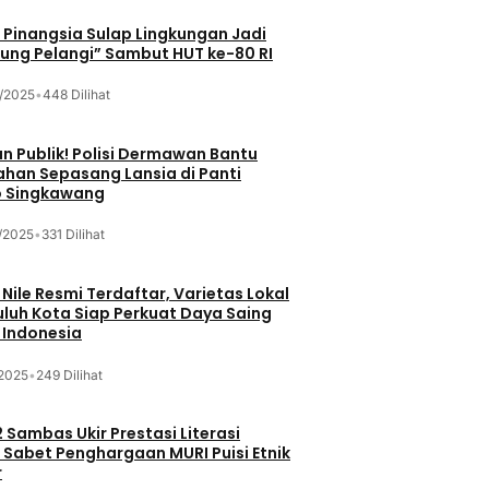
Pinangsia Sulap Lingkungan Jadi
ng Pelangi” Sambut HUT ke-80 RI
/2025
•
448 Dilihat
n Publik! Polisi Dermawan Bantu
ahan Sepasang Lansia di Panti
 Singkawang
/2025
•
331 Dilihat
 Nile Resmi Terdaftar, Varietas Lokal
luh Kota Siap Perkuat Daya Saing
 Indonesia
/2025
•
249 Dilihat
 Sambas Ukir Prestasi Literasi
 Sabet Penghargaan MURI Puisi Etnik
r