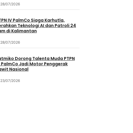
28/07/2026
TPN IV PalmCo Siaga Karhutla,
erahkan Teknologi AI dan Patroli 24
am di Kalimantan
28/07/2026
atmiko Dorong Talenta Muda PTPN
V PalmCo Jadi Motor Penggerak
awit Nasional
23/07/2026