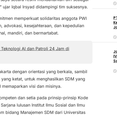
ujar Iqbal Irsyad didampingi tim suksesnya.
P
komitmen memperkuat solidaritas anggota PWI
K
, advokasi, kesejahteraan, dan kepedulian
J
nal, mandiri, dan bermartabat.
Teknologi AI dan Patroli 24 Jam di
J
I
S
karta dengan orientasi yang berkala, sambil
si yang ketat, untuk menghasilkan SDM yang
al memaparkan visi dan misinya.
mpeten dan setia pada prinsip-prinsip Kode
arjana lulusan Institut Ilmu Sosial dan Ilmu
dalam bidang Manajemen SDM dari Universitas