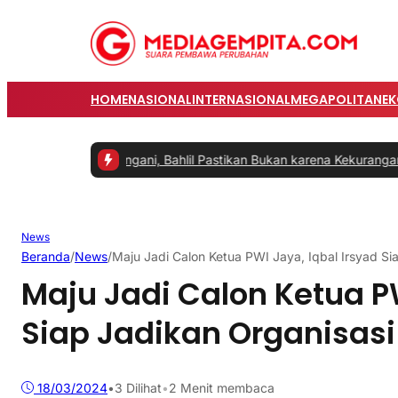
HOME
NASIONAL
INTERNASIONAL
MEGAPOLITAN
E
egera Ditangani, Bahlil Pastikan Bukan karena Kekurangan Pasokan
|
News
Beranda
/
News
/
Maju Jadi Calon Ketua PWI Jaya, Iqbal Irsyad Sia
Maju Jadi Calon Ketua PW
Siap Jadikan Organisasi 
18/03/2024
•
3
Dilihat
•
2 Menit membaca