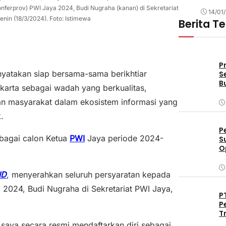
nferprov) PWI Jaya 2024, Budi Nugraha (kanan) di Sekretariat
14/01
nin (18/3/2024). Foto: Istimewa
Berita T
P
nyatakan siap bersama-sama berikhtiar
S
B
karta sebagai wadah yang berkualitas,
dan masyarakat dalam ekosistem informasi yang
.
P
ebagai calon Ketua
PWI
Jaya periode 2024-
S
O
D
ID
, menyerahkan seluruh persyaratan kepada
a 2024, Budi Nugraha di Sekretariat PWI Jaya,
P
P
T
aya secara resmi mendaftarkan diri sebagai