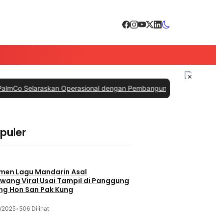
×
laraskan Operasional dengan Pembangunan Daerah
|
#3 -
PTPN IV Pal
opuler
men Lagu Mandarin Asal
wang Viral Usai Tampil di Panggung
ng Hon San Pak Kung
/2025
•
506 Dilihat