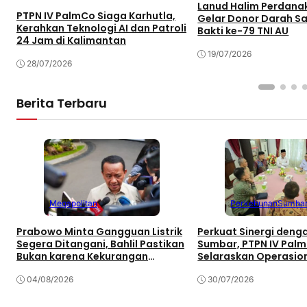
Lanud Halim Perdan
PTPN IV PalmCo Siaga Karhutla,
Gelar Donor Darah S
Kerahkan Teknologi AI dan Patroli
Bakti ke-79 TNI AU
24 Jam di Kalimantan
19/07/2026
28/07/2026
Berita Terbaru
Megapolitan
Perkebunan
Sumba
Prabowo Minta Gangguan Listrik
Perkuat Sinergi den
Segera Ditangani, Bahlil Pastikan
Sumbar, PTPN IV Pal
Bukan karena Kekurangan
Selaraskan Operasio
Pasokan
Pembangunan Daera
04/08/2026
30/07/2026