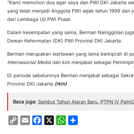
“Kami memohon doa agar saya dan PWI DKI Jakarta sem
yang telah menjadi Anggota PWI sejak tahun 1999 dan
dari Lembaga Uji PWI Pusat.
Dalam kesempatan yang sama, Berman Nainggolan juga i
Dewan Kehormatan (DK) PWI Provinsi DKI Jakarta.
Berman merupakan wartawan yang lama berkiprah di pel
Internasional Media
dan kini menjabat sebagai Pemimpi
Di periode sebelumnya Berman menjabat sebagai Sekret
Provinsi DKI Jakarta.
(rkm)
Baca juga:
Sambut Tahun Ajaran Baru, PTPN IV PalmCo
C
E
F
X
W
S
o
m
a
h
h