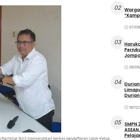
02
Warga 
“Kampu
07/08
03
Haruka
Pernik
Jompo
26/06
04
Durian
Limapu
Durian
16/12
05
SMPN 2
ASEAN,
Pelaja
ng Rachmat (kiri) menyerahkan berkas pendaftaran calon Ketua