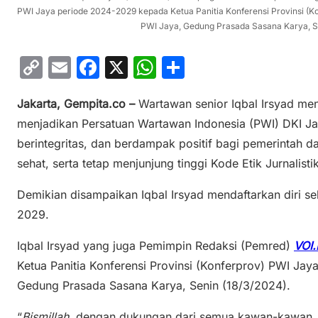
PWI Jaya periode 2024-2029 kepada Ketua Panitia Konferensi Provinsi (Ko
PWI Jaya, Gedung Prasada Sasana Karya, Se
C
E
F
X
W
S
o
m
a
h
h
Jakarta, Gempita.co –
Wartawan senior Iqbal Irsyad me
p
ai
c
at
ar
menjadikan Persatuan Wartawan Indonesia (PWI) DKI Ja
y
l
e
s
e
berintegritas, dan berdampak positif bagi pemerintah 
Li
b
A
sehat, serta tetap menjunjung tinggi Kode Etik Jurnalistik
n
o
p
Demikian disampaikan Iqbal Irsyad mendaftarkan diri s
k
o
p
2029.
k
Iqbal Irsyad yang juga Pemimpin Redaksi (Pemred)
VOI.
Ketua Panitia Konferensi Provinsi (Konferprov) PWI Jay
Gedung Prasada Sasana Karya, Senin (18/3/2024).
“
Bismillah
, dengan dukungan dari semua kawan-kawan, s