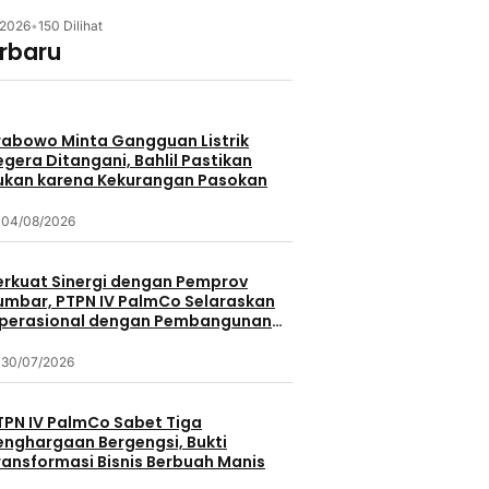
/2026
•
150 Dilihat
erbaru
rabowo Minta Gangguan Listrik
egera Ditangani, Bahlil Pastikan
ukan karena Kekurangan Pasokan
04/08/2026
erkuat Sinergi dengan Pemprov
umbar, PTPN IV PalmCo Selaraskan
perasional dengan Pembangunan
aerah
30/07/2026
TPN IV PalmCo Sabet Tiga
enghargaan Bergengsi, Bukti
ransformasi Bisnis Berbuah Manis