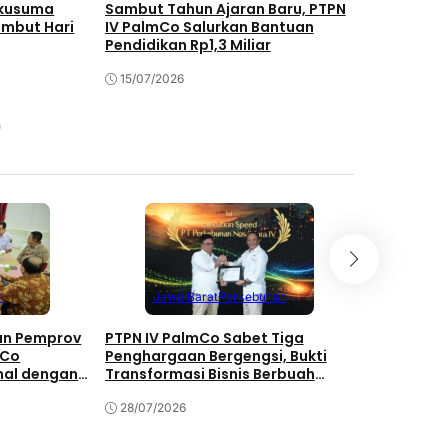
akusuma
Sambut Tahun Ajaran Baru, PTPN
PTPN IV P
ambut Hari
IV PalmCo Salurkan Bantuan
Kompetens
Pendidikan Rp1,3 Miliar
5.120 Tena
15/07/2026
10/07/202
Mega
r
Jawa Barat
Perkebunan
Perk
gan Pemprov
PTPN IV PalmCo Sabet Tiga
PTPN IV Pa
mCo
Penghargaan Bergengsi, Bukti
Kerahkan T
nal dengan
Transformasi Bisnis Berbuah
24 Jam di
h
Manis
28/07/2026
28/07/202