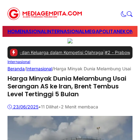
HOME
NASIONAL
INTERNASIONAL
MEGAPOLITAN
EKONOM
wan dan Keluarga dalam Kompetisi Olahraga
|
#2 -
Prabowo Minta Gan
Internasional
Beranda
/
Internasional
/
Harga Minyak Dunia Melambung Usai Seran
Harga Minyak Dunia Melambung Usai
Serangan AS ke Iran, Brent Tembus
Level Tertinggi 5 Bulan
23/06/2025
•
11
Dilihat
•
2 Menit membaca