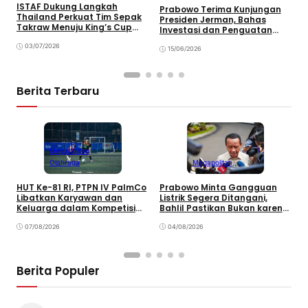
S
ISTAF Dukung Langkah
Prabowo Terima Kunjungan
T
Thailand Perkuat Tim Sepak
Presiden Jerman, Bahas
k
Takraw Menuju King’s Cup
Investasi dan Penguatan
2026
Kemitraan Strategis
03/07/2026
15/06/2026
Berita Terbaru
Megapolitan
Olahraga
Megapolitan
HUT Ke-81 RI, PTPN IV PalmCo
Prabowo Minta Gangguan
P
Libatkan Karyawan dan
Listrik Segera Ditangani,
P
Keluarga dalam Kompetisi
Bahlil Pastikan Bukan karena
P
Olahraga
Kekurangan Pasokan
O
07/08/2026
04/08/2026
P
Berita Populer