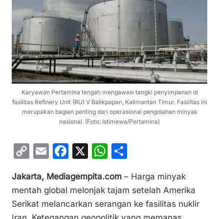
Karyawan Pertamina tengah mengawasi tangki penyimpanan di
fasilitas Refinery Unit (RU) V Balikpapan, Kalimantan Timur. Fasilitas ini
merupakan bagian penting dari operasional pengolahan minyak
nasional. (Foto: Istimewa/Pertamina)
C
E
F
X
W
S
o
m
a
h
h
Jakarta, Mediagempita.com
– Harga minyak
p
ai
c
at
ar
mentah global melonjak tajam setelah Amerika
y
l
e
s
e
Serikat melancarkan serangan ke fasilitas nuklir
Li
b
A
Iran. Ketegangan geopolitik yang memanas