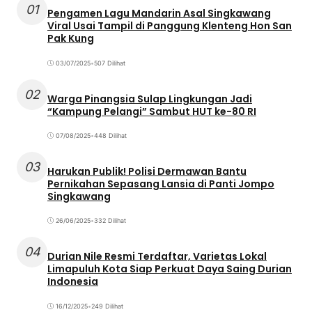
01
Pengamen Lagu Mandarin Asal Singkawang
Viral Usai Tampil di Panggung Klenteng Hon San
Pak Kung
03/07/2025
•
507 Dilihat
02
Warga Pinangsia Sulap Lingkungan Jadi
“Kampung Pelangi” Sambut HUT ke-80 RI
07/08/2025
•
448 Dilihat
03
Harukan Publik! Polisi Dermawan Bantu
Pernikahan Sepasang Lansia di Panti Jompo
Singkawang
26/06/2025
•
332 Dilihat
04
Durian Nile Resmi Terdaftar, Varietas Lokal
Limapuluh Kota Siap Perkuat Daya Saing Durian
Indonesia
16/12/2025
•
249 Dilihat