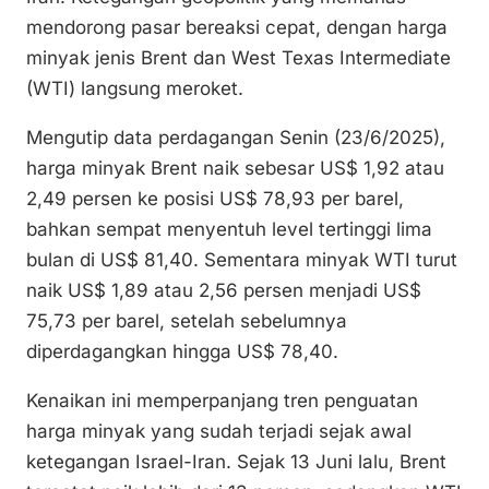
n
o
p
mendorong pasar bereaksi cepat, dengan harga
k
o
p
minyak jenis Brent dan West Texas Intermediate
k
(WTI) langsung meroket.
Mengutip data perdagangan Senin (23/6/2025),
harga minyak Brent naik sebesar US$ 1,92 atau
2,49 persen ke posisi US$ 78,93 per barel,
bahkan sempat menyentuh level tertinggi lima
bulan di US$ 81,40. Sementara minyak WTI turut
naik US$ 1,89 atau 2,56 persen menjadi US$
75,73 per barel, setelah sebelumnya
diperdagangkan hingga US$ 78,40.
Kenaikan ini memperpanjang tren penguatan
harga minyak yang sudah terjadi sejak awal
ketegangan Israel-Iran. Sejak 13 Juni lalu, Brent