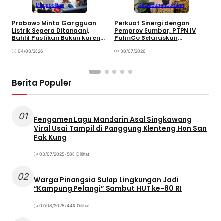
Megapolitan
Perkebunan
Sumbar
Prabowo Minta Gangguan
Perkuat Sinergi dengan
P
Listrik Segera Ditangani,
Pemprov Sumbar, PTPN IV
P
Bahlil Pastikan Bukan karena
PalmCo Selaraskan
B
Kekurangan Pasokan
Operasional dengan
B
04/08/2026
Pembangunan Daerah
30/07/2026
Berita Populer
01
Pengamen Lagu Mandarin Asal Singkawang
Viral Usai Tampil di Panggung Klenteng Hon San
Pak Kung
03/07/2025
•
506 Dilihat
02
Warga Pinangsia Sulap Lingkungan Jadi
“Kampung Pelangi” Sambut HUT ke-80 RI
07/08/2025
•
448 Dilihat