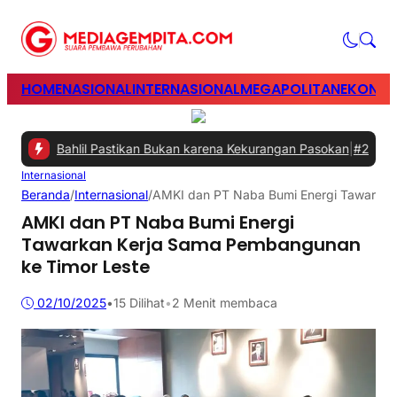
HOME
NASIONAL
INTERNASIONAL
MEGAPOLITAN
EKONOM
ni, Bahlil Pastikan Bukan karena Kekurangan Pasokan
|
#2 -
Perkuat
Internasional
Beranda
/
Internasional
/
AMKI dan PT Naba Bumi Energi Tawarkan
AMKI dan PT Naba Bumi Energi
Tawarkan Kerja Sama Pembangunan
ke Timor Leste
02/10/2025
•
15
Dilihat
•
2 Menit membaca