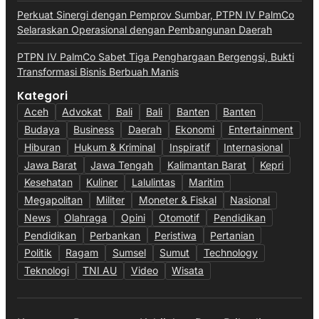
Perkuat Sinergi dengan Pemprov Sumbar, PTPN IV PalmCo
Selaraskan Operasional dengan Pembangunan Daerah
PTPN IV PalmCo Sabet Tiga Penghargaan Bergengsi, Bukti
Transformasi Bisnis Berbuah Manis
Kategori
Aceh
Advokat
Bali
Bali
Banten
Banten
Budaya
Business
Daerah
Ekonomi
Entertainment
Hiburan
Hukum & Kriminal
Inspiratif
Internasional
Jawa Barat
Jawa Tengah
Kalimantan Barat
Kepri
Kesehatan
Kuliner
Lalulintas
Maritim
Megapolitan
Militer
Moneter & Fiskal
Nasional
News
Olahraga
Opini
Otomotif
Pendidikan
Pendidikan
Perbankan
Peristiwa
Pertanian
Politik
Ragam
Sumsel
Sumut
Technology
Teknologi
TNI AU
Video
Wisata