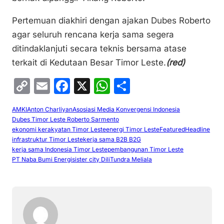
Pertemuan diakhiri dengan ajakan Dubes Roberto
agar seluruh rencana kerja sama segera
ditindaklanjuti secara teknis bersama atase
terkait di Kedutaan Besar Timor Leste.
(red)
C
E
F
X
W
S
o
m
a
h
h
AMKI
Anton Charliyan
Asosiasi Media Konvergensi Indonesia
p
ai
c
at
ar
Dubes Timor Leste Roberto Sarmento
y
l
e
s
e
ekonomi kerakyatan Timor Leste
energi Timor Leste
Featured
Headline
infrastruktur Timor Leste
kerja sama B2B B2G
Li
b
A
kerja sama Indonesia Timor Leste
pembangunan Timor Leste
PT Naba Bumi Energi
sister city Dili
Tundra Meliala
n
o
p
k
o
p
k