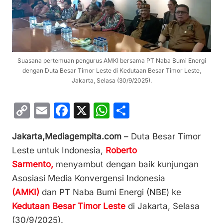
Suasana pertemuan pengurus AMKI bersama PT Naba Bumi Energi
dengan Duta Besar Timor Leste di Kedutaan Besar Timor Leste,
Jakarta, Selasa (30/9/2025).
C
E
F
X
W
S
o
m
a
h
h
Jakarta,Mediagempita.com
– Duta Besar Timor
p
ai
c
at
ar
Leste untuk Indonesia,
Roberto
y
l
e
s
e
Sarmento,
menyambut dengan baik kunjungan
Li
b
A
Asosiasi Media Konvergensi Indonesia
n
o
p
(AMKI)
dan PT Naba Bumi Energi (NBE) ke
k
o
p
Kedutaan Besar Timor Leste
di Jakarta, Selasa
k
(30/9/2025).