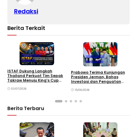
Redaksi
Berita Terkait
Internasional
Internasional
Olahraga
Megapolitan
B
S
ISTAF Dukung Langkah
Prabowo Terima Kunjungan
T
Thailand Perkuat Tim Sepak
Presiden Jerman, Bahas
k
Takraw Menuju King’s Cup
Investasi dan Penguatan
2026
Kemitraan Strategis
03/07/2026
15/06/2026
Berita Terbaru