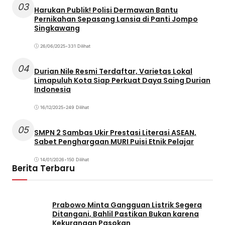
03
Harukan Publik! Polisi Dermawan Bantu
Pernikahan Sepasang Lansia di Panti Jompo
Singkawang
26/06/2025
•
331 Dilihat
04
Durian Nile Resmi Terdaftar, Varietas Lokal
Limapuluh Kota Siap Perkuat Daya Saing Durian
Indonesia
16/12/2025
•
249 Dilihat
05
SMPN 2 Sambas Ukir Prestasi Literasi ASEAN,
Sabet Penghargaan MURI Puisi Etnik Pelajar
14/01/2026
•
150 Dilihat
Berita Terbaru
Prabowo Minta Gangguan Listrik Segera
Ditangani, Bahlil Pastikan Bukan karena
Kekurangan Pasokan