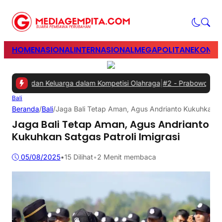
HOME
NASIONAL
INTERNASIONAL
MEGAPOLITAN
EKONOM
an dan Keluarga dalam Kompetisi Olahraga
|
#2 -
Prabowo Minta Gang
Bali
Beranda
/
Bali
/
Jaga Bali Tetap Aman, Agus Andrianto Kukuhkan Sat
Jaga Bali Tetap Aman, Agus Andrianto
Kukuhkan Satgas Patroli Imigrasi
05/08/2025
•
15
Dilihat
•
2 Menit membaca