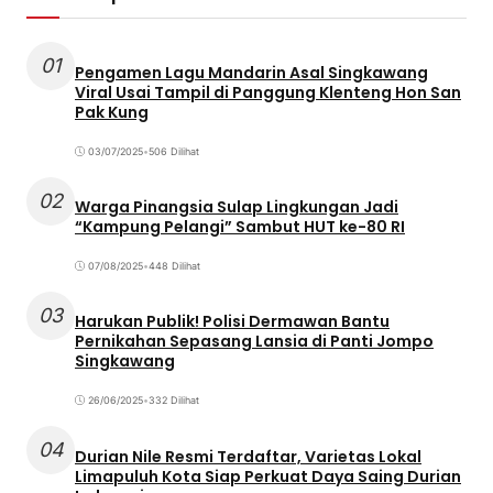
01
Pengamen Lagu Mandarin Asal Singkawang
Viral Usai Tampil di Panggung Klenteng Hon San
Pak Kung
03/07/2025
•
506 Dilihat
02
Warga Pinangsia Sulap Lingkungan Jadi
“Kampung Pelangi” Sambut HUT ke-80 RI
07/08/2025
•
448 Dilihat
03
Harukan Publik! Polisi Dermawan Bantu
Pernikahan Sepasang Lansia di Panti Jompo
Singkawang
26/06/2025
•
332 Dilihat
04
Durian Nile Resmi Terdaftar, Varietas Lokal
Limapuluh Kota Siap Perkuat Daya Saing Durian