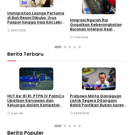
Bali
Bali
S
Immigration Lounge Pertama
W
di Bali Resmi Dibuka, Urus
Imigrasi Ngurah Rai
I
Paspor hingga Visa Kini Lebih
Gagalkan Keberangkatan
Mudah
Buronan Interpol Asal
09/07/2026
Australia
11/06/2026
Berita Terbaru
Megapolitan
Olahraga
Megapolitan
HUT Ke-81 RI, PTPN IV PalmCo
Prabowo Minta Gangguan
P
Libatkan Karyawan dan
Listrik Segera Ditangani,
P
Keluarga dalam Kompetisi
Bahlil Pastikan Bukan karena
P
Olahraga
Kekurangan Pasokan
O
4 jam lalu
04/08/2026
P
Berita Populer