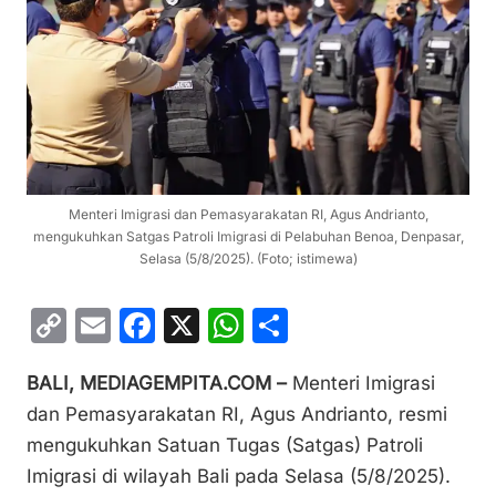
Menteri Imigrasi dan Pemasyarakatan RI, Agus Andrianto,
mengukuhkan Satgas Patroli Imigrasi di Pelabuhan Benoa, Denpasar,
Selasa (5/8/2025). (Foto; istimewa)
C
E
F
X
W
S
o
m
a
h
h
BALI, MEDIAGEMPITA.COM –
Menteri Imigrasi
p
ai
c
at
ar
dan Pemasyarakatan RI, Agus Andrianto, resmi
y
l
e
s
e
mengukuhkan Satuan Tugas (Satgas) Patroli
Li
b
A
Imigrasi di wilayah Bali pada Selasa (5/8/2025).