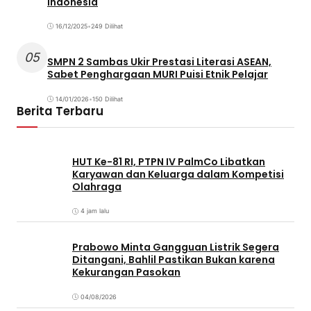
Indonesia
16/12/2025
•
249 Dilihat
05
SMPN 2 Sambas Ukir Prestasi Literasi ASEAN,
Sabet Penghargaan MURI Puisi Etnik Pelajar
14/01/2026
•
150 Dilihat
Berita Terbaru
HUT Ke-81 RI, PTPN IV PalmCo Libatkan
Karyawan dan Keluarga dalam Kompetisi
Olahraga
4 jam lalu
Prabowo Minta Gangguan Listrik Segera
Ditangani, Bahlil Pastikan Bukan karena
Kekurangan Pasokan
04/08/2026