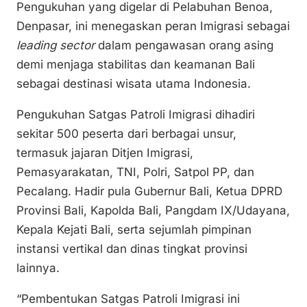
n
o
p
Pengukuhan yang digelar di Pelabuhan Benoa,
k
o
p
Denpasar, ini menegaskan peran Imigrasi sebagai
k
leading sector
dalam pengawasan orang asing
demi menjaga stabilitas dan keamanan Bali
sebagai destinasi wisata utama Indonesia.
Pengukuhan Satgas Patroli Imigrasi dihadiri
sekitar 500 peserta dari berbagai unsur,
termasuk jajaran Ditjen Imigrasi,
Pemasyarakatan, TNI, Polri, Satpol PP, dan
Pecalang. Hadir pula Gubernur Bali, Ketua DPRD
Provinsi Bali, Kapolda Bali, Pangdam IX/Udayana,
Kepala Kejati Bali, serta sejumlah pimpinan
instansi vertikal dan dinas tingkat provinsi
lainnya.
“Pembentukan Satgas Patroli Imigrasi ini