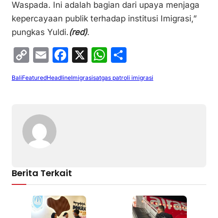
Waspada. Ini adalah bagian dari upaya menjaga
kepercayaan publik terhadap institusi Imigrasi,”
pungkas Yuldi.
(red)
.
C
E
F
X
W
S
o
m
a
h
h
Bali
Featured
Headline
Imigrasi
satgas patroli imigrasi
p
ai
c
at
ar
y
l
e
s
e
Li
b
A
n
o
p
k
o
p
k
Berita Terkait