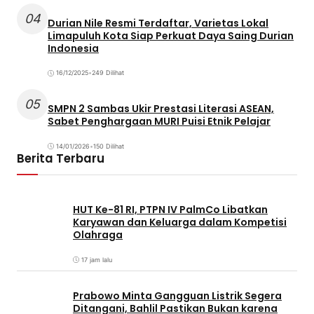
04
Durian Nile Resmi Terdaftar, Varietas Lokal
Limapuluh Kota Siap Perkuat Daya Saing Durian
Indonesia
16/12/2025
•
249 Dilihat
05
SMPN 2 Sambas Ukir Prestasi Literasi ASEAN,
Sabet Penghargaan MURI Puisi Etnik Pelajar
14/01/2026
•
150 Dilihat
Berita Terbaru
HUT Ke-81 RI, PTPN IV PalmCo Libatkan
Karyawan dan Keluarga dalam Kompetisi
Olahraga
17 jam lalu
Prabowo Minta Gangguan Listrik Segera
Ditangani, Bahlil Pastikan Bukan karena