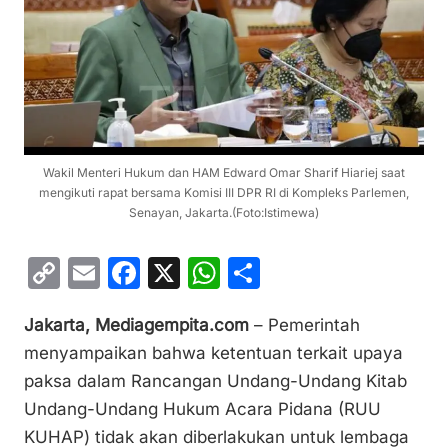
Wakil Menteri Hukum dan HAM Edward Omar Sharif Hiariej saat
mengikuti rapat bersama Komisi III DPR RI di Kompleks Parlemen,
Senayan, Jakarta.(Foto:Istimewa)
C
E
F
X
W
S
o
m
a
h
h
Jakarta, Mediagempita.com
– Pemerintah
p
ai
c
at
ar
menyampaikan bahwa ketentuan terkait upaya
y
l
e
s
e
paksa dalam Rancangan Undang-Undang Kitab
Li
b
A
Undang-Undang Hukum Acara Pidana (RUU
n
o
p
KUHAP) tidak akan diberlakukan untuk lembaga