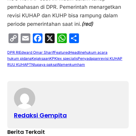
pembahasan di DPR. Pemerintah menargetkan
revisi KUHAP dan KUHP bisa rampung dalam
periode pemerintahan saat ini.
(red)
C
E
F
X
W
S
o
m
a
h
h
DPR RI
Edward Omar Sharif
Featured
Headline
hukum acara
p
ai
c
at
ar
hukum pidana
Kejaksaan
KPK
lex specialis
Penyadapan
revisi KUHAP
y
l
e
s
e
RUU KUHAP
TNI
upaya paksa
Wamenkumham
Li
b
A
n
o
p
k
o
p
k
Redaksi Gempita
Berita Terkait