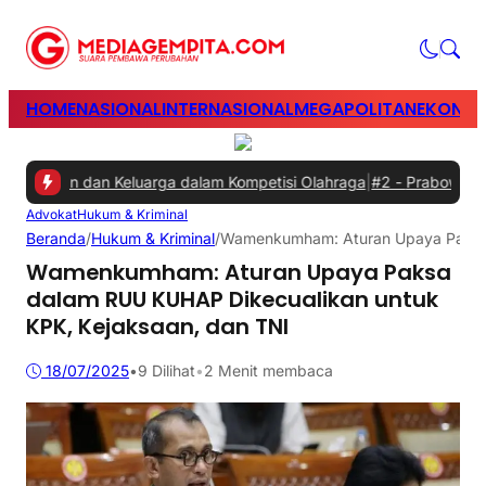
HOME
NASIONAL
INTERNASIONAL
MEGAPOLITAN
EKONOM
yawan dan Keluarga dalam Kompetisi Olahraga
|
#2 -
Prabowo Minta G
Advokat
Hukum & Kriminal
Beranda
/
Hukum & Kriminal
/
Wamenkumham: Aturan Upaya Paksa 
Wamenkumham: Aturan Upaya Paksa
dalam RUU KUHAP Dikecualikan untuk
KPK, Kejaksaan, dan TNI
18/07/2025
•
9
Dilihat
•
2 Menit membaca