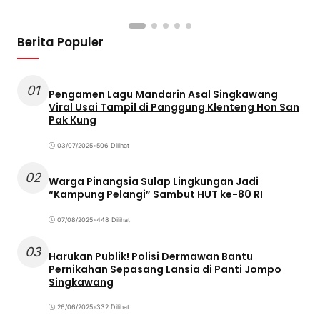
Berita Populer
01
Pengamen Lagu Mandarin Asal Singkawang
Viral Usai Tampil di Panggung Klenteng Hon San
Pak Kung
03/07/2025
•
506 Dilihat
02
Warga Pinangsia Sulap Lingkungan Jadi
“Kampung Pelangi” Sambut HUT ke-80 RI
07/08/2025
•
448 Dilihat
03
Harukan Publik! Polisi Dermawan Bantu
Pernikahan Sepasang Lansia di Panti Jompo
Singkawang
26/06/2025
•
332 Dilihat