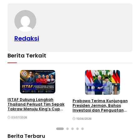
k
Redaksi
Berita Terkait
Internasional
Internasional
Olahraga
Megapolitan
ISTAF Dukung Langkah
P
Prabowo Terima Kunjungan
Thailand Perkuat Tim Sepak
M
Presiden Jerman, Bahas
Takraw Menuju King’s Cup
S
Investasi dan Penguatan
2026
Kemitraan Strategis
03/07/2026
15/06/2026
Berita Terbaru