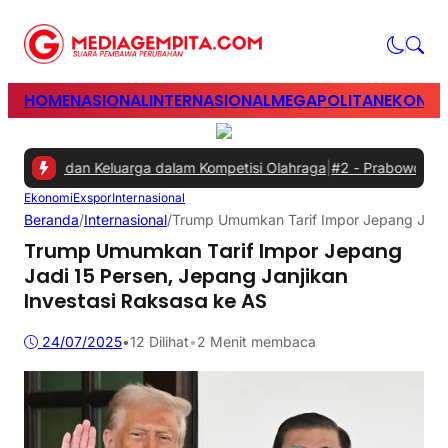
HOME
NASIONAL
INTERNASIONAL
MEGAPOLITAN
EKONOM
an dan Keluarga dalam Kompetisi Olahraga
|
#2 -
Prabowo Minta Gang
Ekonomi
Exspor
Internasional
Beranda
/
Internasional
/
Trump Umumkan Tarif Impor Jepang Jadi 1
Trump Umumkan Tarif Impor Jepang
Jadi 15 Persen, Jepang Janjikan
Investasi Raksasa ke AS
24/07/2025
•
12
Dilihat
•
2 Menit membaca