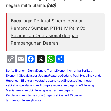
negara mitra utama.
(red)
Baca juga:
Perkuat Sinergi dengan
Pemprov Sumbar, PTPN IV PalmCo
Selaraskan Operasional dengan
Pembangunan Daerah
C
E
F
X
W
S
o
m
a
h
h
Berita Ekonomi Dunia
Donald Trump
Ekonomi Amerika Serikat
p
ai
c
at
ar
Ekonomi Global
ekspor Jepang
Featured
Gedung Putih
Headline
Honda
y
l
e
s
e
Hubungan Bilateral
investasi Jepang ke AS
investasi luar negeri
kebijakan perdagangan Trump
kesepakatan dagang AS Jepang
Li
b
A
Mediagempita
mobil Jepang
pasar saham Jepang
Perdagangan Internasional
Shigeru Ishiba
tarif 15 persen
n
o
p
tarif impor Jepang
Toyota
k
o
p