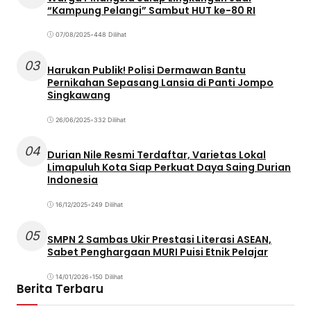
“Kampung Pelangi” Sambut HUT ke-80 RI
07/08/2025
•
448 Dilihat
03
Harukan Publik! Polisi Dermawan Bantu
Pernikahan Sepasang Lansia di Panti Jompo
Singkawang
26/06/2025
•
332 Dilihat
04
Durian Nile Resmi Terdaftar, Varietas Lokal
Limapuluh Kota Siap Perkuat Daya Saing Durian
Indonesia
16/12/2025
•
249 Dilihat
05
SMPN 2 Sambas Ukir Prestasi Literasi ASEAN,
Sabet Penghargaan MURI Puisi Etnik Pelajar
14/01/2026
•
150 Dilihat
Berita Terbaru