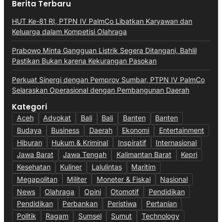
Berita Terbaru
HUT Ke-81 RI, PTPN IV PalmCo Libatkan Karyawan dan
Keluarga dalam Kompetisi Olahraga
Prabowo Minta Gangguan Listrik Segera Ditangani, Bahlil
Pastikan Bukan karena Kekurangan Pasokan
Perkuat Sinergi dengan Pemprov Sumbar, PTPN IV PalmCo
Selaraskan Operasional dengan Pembangunan Daerah
Kategori
Aceh
Advokat
Bali
Bali
Banten
Banten
Budaya
Business
Daerah
Ekonomi
Entertainment
Hiburan
Hukum & Kriminal
Inspiratif
Internasional
Jawa Barat
Jawa Tengah
Kalimantan Barat
Kepri
Kesehatan
Kuliner
Lalulintas
Maritim
Megapolitan
Militer
Moneter & Fiskal
Nasional
News
Olahraga
Opini
Otomotif
Pendidikan
Pendidikan
Perbankan
Peristiwa
Pertanian
Politik
Ragam
Sumsel
Sumut
Technology