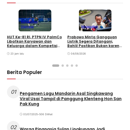
Megapolitan
Olahraga
Megapolitan
HUT Ke-81 RI, PTPN IV PalmCo
Prabowo Minta Gangguan
P
Libatkan Karyawan dan
Listrik Segera Ditangani,
P
Keluarga dalam Kompetisi
Bahlil Pastikan Bukan karena
P
Olahraga
Kekurangan Pasokan
O
23 jam lalu
04/08/2026
P
Berita Populer
01
Pengamen Lagu Mandarin Asal Singkawang
Viral Usai Tampil di Panggung Klenteng Hon San
Pak Kung
03/07/2025
•
506 Dilihat
02
Warga Pinangsia Sulap Lingkungan Jadi