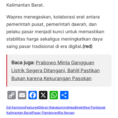
Kalimantan Barat.
Wapres menegaskan, kolaborasi erat antara
pemerintah pusat, pemerintah daerah, dan
pelaku pasar menjadi kunci untuk memastikan
stabilitas harga sekaligus meningkatkan daya
saing pasar tradisional di era digital
.(red)
Baca juga:
Prabowo Minta Gangguan
Listrik Segera Ditangani, Bahlil Pastikan
Bukan karena Kekurangan Pasokan
C
E
F
X
W
S
o
m
a
h
h
Edi Kamtono
Featured
Gibran Rakabuming
Headline
Inflasi Pontianak
p
ai
c
at
ar
Kalimantan Barat
Pasar Flamboyan
Ria Norsan