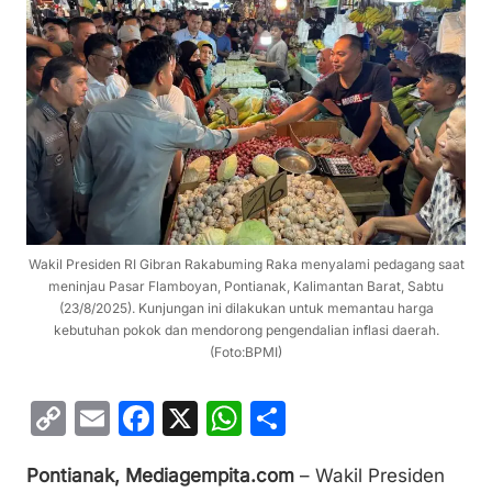
Wakil Presiden RI Gibran Rakabuming Raka menyalami pedagang saat
meninjau Pasar Flamboyan, Pontianak, Kalimantan Barat, Sabtu
(23/8/2025). Kunjungan ini dilakukan untuk memantau harga
kebutuhan pokok dan mendorong pengendalian inflasi daerah.
(Foto:BPMI)
C
E
F
X
W
S
o
m
a
h
h
Pontianak, Mediagempita.com
– Wakil Presiden
p
ai
c
at
ar