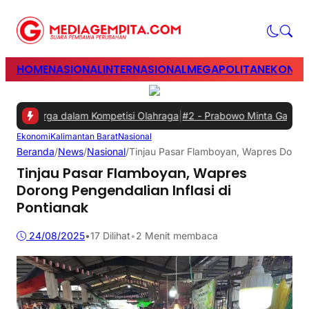
HOME
NASIONAL
INTERNASIONAL
MEGAPOLITAN
EKONOM
luarga dalam Kompetisi Olahraga
|
#2 -
Prabowo Minta Gangguan List
Ekonomi
Kalimantan Barat
Nasional
Beranda
/
News
/
Nasional
/
Tinjau Pasar Flamboyan, Wapres Dorong 
Tinjau Pasar Flamboyan, Wapres
Dorong Pengendalian Inflasi di
Pontianak
24/08/2025
•
17
Dilihat
•
2 Menit membaca