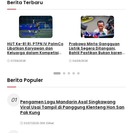
Berita Terbaru
Megapolitan
Olahraga
Megapolitan
HUT Ke-81 RI, PTPN IV PalmCo
Prabowo Minta Gangguan
P
Libatkan Karyawan dan
Listrik Segera Ditangani,
P
Keluarga dalam Kompetisi
Bahlil Pastikan Bukan karena
P
Olahraga
Kekurangan Pasokan
O
07/08/2026
04/08/2026
P
Berita Populer
01
Pengamen Lagu Mandarin Asal Singkawang
Viral Usai Tampil di Panggung Klenteng Hon San
Pak Kung
03/07/2025
•
506 Dilihat