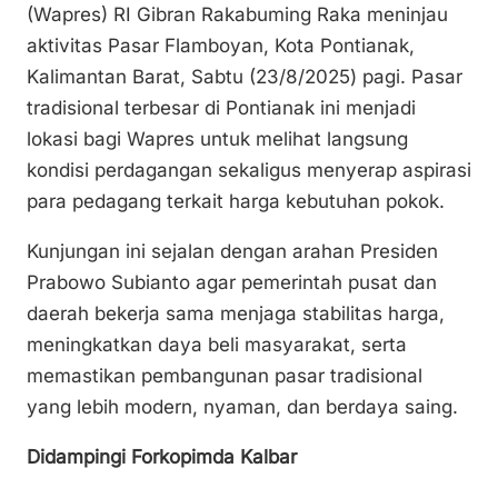
(Wapres) RI Gibran Rakabuming Raka meninjau
y
l
e
s
e
aktivitas Pasar Flamboyan, Kota Pontianak,
Li
b
A
Kalimantan Barat, Sabtu (23/8/2025) pagi. Pasar
n
o
p
tradisional terbesar di Pontianak ini menjadi
k
o
p
lokasi bagi Wapres untuk melihat langsung
k
kondisi perdagangan sekaligus menyerap aspirasi
para pedagang terkait harga kebutuhan pokok.
Kunjungan ini sejalan dengan arahan Presiden
Prabowo Subianto agar pemerintah pusat dan
daerah bekerja sama menjaga stabilitas harga,
meningkatkan daya beli masyarakat, serta
memastikan pembangunan pasar tradisional
yang lebih modern, nyaman, dan berdaya saing.
Didampingi Forkopimda Kalbar