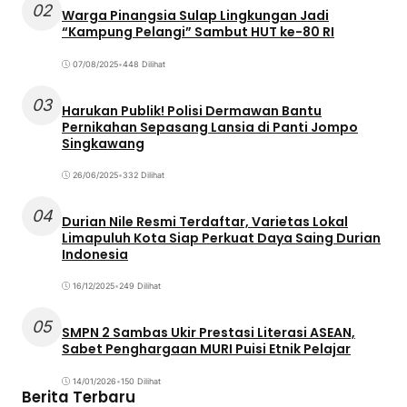
02
Warga Pinangsia Sulap Lingkungan Jadi
“Kampung Pelangi” Sambut HUT ke-80 RI
07/08/2025
•
448 Dilihat
03
Harukan Publik! Polisi Dermawan Bantu
Pernikahan Sepasang Lansia di Panti Jompo
Singkawang
26/06/2025
•
332 Dilihat
04
Durian Nile Resmi Terdaftar, Varietas Lokal
Limapuluh Kota Siap Perkuat Daya Saing Durian
Indonesia
16/12/2025
•
249 Dilihat
05
SMPN 2 Sambas Ukir Prestasi Literasi ASEAN,
Sabet Penghargaan MURI Puisi Etnik Pelajar
14/01/2026
•
150 Dilihat
Berita Terbaru