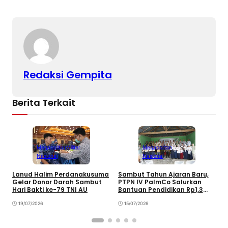
y
l
e
s
e
Li
b
A
n
o
p
k
o
p
k
Redaksi Gempita
Berita Terkait
Megapolitan
Militer
Megapolitan
Nasional
Nasional
Lanud Halim Perdanakusuma
Sambut Tahun Ajaran Baru,
P
Gelar Donor Darah Sambut
PTPN IV PalmCo Salurkan
K
Hari Bakti ke-79 TNI AU
Bantuan Pendidikan Rp1,3
5
Miliar
T
19/07/2026
15/07/2026