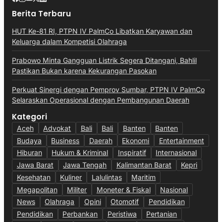
Berita Terbaru
HUT Ke-81 RI, PTPN IV PalmCo Libatkan Karyawan dan
Keluarga dalam Kompetisi Olahraga
Prabowo Minta Gangguan Listrik Segera Ditangani, Bahlil
Pastikan Bukan karena Kekurangan Pasokan
Perkuat Sinergi dengan Pemprov Sumbar, PTPN IV PalmCo
Selaraskan Operasional dengan Pembangunan Daerah
Kategori
Aceh
Advokat
Bali
Bali
Banten
Banten
Budaya
Business
Daerah
Ekonomi
Entertainment
Hiburan
Hukum & Kriminal
Inspiratif
Internasional
Jawa Barat
Jawa Tengah
Kalimantan Barat
Kepri
Kesehatan
Kuliner
Lalulintas
Maritim
Megapolitan
Militer
Moneter & Fiskal
Nasional
News
Olahraga
Opini
Otomotif
Pendidikan
Pendidikan
Perbankan
Peristiwa
Pertanian