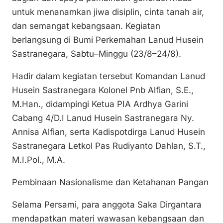
n
o
p
untuk menanamkan jiwa disiplin, cinta tanah air,
k
o
p
dan semangat kebangsaan. Kegiatan
k
berlangsung di Bumi Perkemahan Lanud Husein
Sastranegara, Sabtu–Minggu (23/8–24/8).
Hadir dalam kegiatan tersebut Komandan Lanud
Husein Sastranegara Kolonel Pnb Alfian, S.E.,
M.Han., didampingi Ketua PIA Ardhya Garini
Cabang 4/D.I Lanud Husein Sastranegara Ny.
Annisa Alfian, serta Kadispotdirga Lanud Husein
Sastranegara Letkol Pas Rudiyanto Dahlan, S.T.,
M.I.Pol., M.A.
Pembinaan Nasionalisme dan Ketahanan Pangan
Selama Persami, para anggota Saka Dirgantara
mendapatkan materi wawasan kebangsaan dan