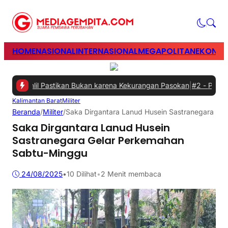
HOME
NASIONAL
INTERNASIONAL
MEGAPOLITAN
EKONOM
, Bahlil Pastikan Bukan karena Kekurangan Pasokan
|
#2 -
Perkuat Si
Kalimantan Barat
Militer
Beranda
/
Militer
/
Saka Dirgantara Lanud Husein Sastranegara Ge
Saka Dirgantara Lanud Husein
Sastranegara Gelar Perkemahan
Sabtu-Minggu
24/08/2025
•
10
Dilihat
•
2 Menit membaca