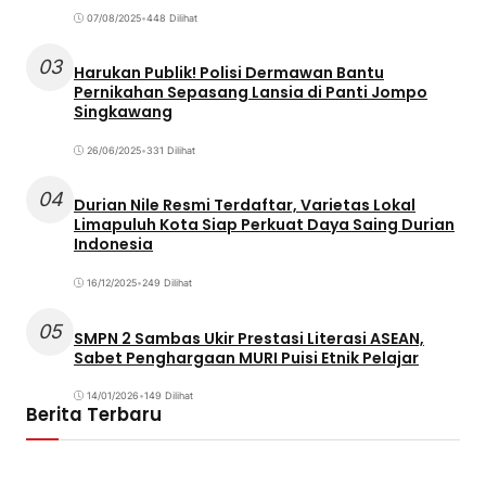
07/08/2025
•
448 Dilihat
03
Harukan Publik! Polisi Dermawan Bantu
Pernikahan Sepasang Lansia di Panti Jompo
Singkawang
26/06/2025
•
331 Dilihat
04
Durian Nile Resmi Terdaftar, Varietas Lokal
Limapuluh Kota Siap Perkuat Daya Saing Durian
Indonesia
16/12/2025
•
249 Dilihat
05
SMPN 2 Sambas Ukir Prestasi Literasi ASEAN,
Sabet Penghargaan MURI Puisi Etnik Pelajar
14/01/2026
•
149 Dilihat
Berita Terbaru