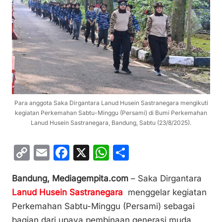
Para anggota Saka Dirgantara Lanud Husein Sastranegara mengikuti
kegiatan Perkemahan Sabtu-Minggu (Persami) di Bumi Perkemahan
Lanud Husein Sastranegara, Bandung, Sabtu (23/8/2025).
C
E
F
X
W
S
o
m
a
h
h
Bandung, Mediagempita.com
– Saka Dirgantara
p
ai
c
at
ar
Lanud Husein Sastranegara
menggelar kegiatan
y
l
e
s
e
Perkemahan Sabtu-Minggu (Persami) sebagai
Li
b
A
bagian dari upaya pembinaan generasi muda