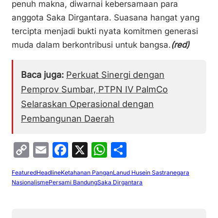
penuh makna, diwarnai kebersamaan para
anggota Saka Dirgantara. Suasana hangat yang
tercipta menjadi bukti nyata komitmen generasi
muda dalam berkontribusi untuk bangsa.
(red)
Baca juga:
Perkuat Sinergi dengan
Pemprov Sumbar, PTPN IV PalmCo
Selaraskan Operasional dengan
Pembangunan Daerah
C
E
F
X
W
S
o
m
a
h
h
Featured
Headline
Ketahanan Pangan
Lanud Husein Sastranegara
p
ai
c
at
ar
Nasionalisme
Persami Bandung
Saka Dirgantara
y
l
e
s
e
Li
b
A