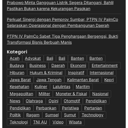
Prabowo Minta Gangguan Listrik Segera Ditangani, Bahlil
Pastikan Bukan karena Kekurangan Pasokan
Perkuat Sinergi dengan Pemprov Sumbar, PTPN IV PalmCo
Selaraskan Operasional dengan Pembangunan Daerah
PTPN IV PalmCo Sabet Tiga Penghargaan Bergengsi, Bukti
Transformasi Bisnis Berbuah Manis
Kategori
Aceh
Advokat
Bali
Bali
Banten
Banten
Budaya
Business
Daerah
Ekonomi
Entertainment
Hiburan
Hukum & Kriminal
Inspiratif
Internasional
Jawa Barat
Jawa Tengah
Kalimantan Barat
Kepri
Kesehatan
Kuliner
Lalulintas
Maritim
Megapolitan
Militer
Moneter & Fiskal
Nasional
News
Olahraga
Opini
Otomotif
Pendidikan
Pendidikan
Perbankan
Peristiwa
Pertanian
Politik
Ragam
Sumsel
Sumut
Technology
Teknologi
TNI AU
Video
Wisata