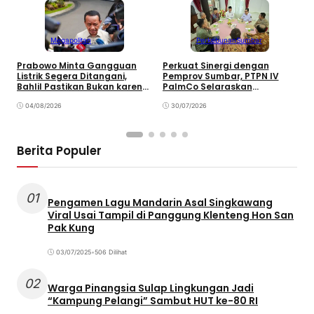
Megapolitan
Perkebunan
Sumbar
Prabowo Minta Gangguan
Perkuat Sinergi dengan
P
Listrik Segera Ditangani,
Pemprov Sumbar, PTPN IV
P
Bahlil Pastikan Bukan karena
PalmCo Selaraskan
B
Kekurangan Pasokan
Operasional dengan
B
04/08/2026
Pembangunan Daerah
30/07/2026
Berita Populer
01
Pengamen Lagu Mandarin Asal Singkawang
Viral Usai Tampil di Panggung Klenteng Hon San
Pak Kung
03/07/2025
•
506 Dilihat
02
Warga Pinangsia Sulap Lingkungan Jadi
“Kampung Pelangi” Sambut HUT ke-80 RI