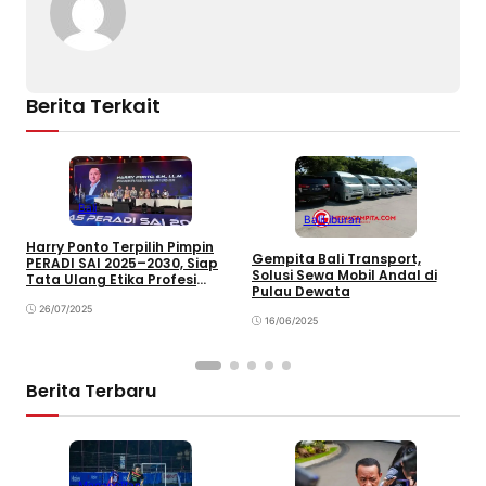
k
o
p
k
Berita Terkait
Bali
Bali
Liburan
Harry Ponto Terpilih Pimpin
Gempita Bali Transport,
PERADI SAI 2025–2030, Siap
S
Solusi Sewa Mobil Andal di
Tata Ulang Etika Profesi
R
Pulau Dewata
Advokat
T
26/07/2025
16/06/2025
Berita Terbaru
Megapolitan