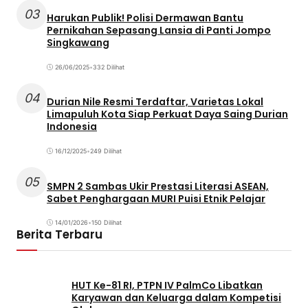
03
Harukan Publik! Polisi Dermawan Bantu
Pernikahan Sepasang Lansia di Panti Jompo
Singkawang
26/06/2025
•
332 Dilihat
04
Durian Nile Resmi Terdaftar, Varietas Lokal
Limapuluh Kota Siap Perkuat Daya Saing Durian
Indonesia
16/12/2025
•
249 Dilihat
05
SMPN 2 Sambas Ukir Prestasi Literasi ASEAN,
Sabet Penghargaan MURI Puisi Etnik Pelajar
14/01/2026
•
150 Dilihat
Berita Terbaru
HUT Ke-81 RI, PTPN IV PalmCo Libatkan
Karyawan dan Keluarga dalam Kompetisi