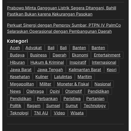
Prabowo Minta Gangguan Listrik Segera Ditangani, Bahlil
Pastikan Bukan karena Kekurangan Pasokan
Perkuat Sinergi dengan Pemprov Sumbar, PTPN IV PalmCo
Selaraskan Operasional dengan Pembangunan Daerah
Kategori
Aceh
Advokat
Bali
Bali
Banten
Banten
Budaya
Business
Daerah
Ekonomi
Entertainment
Hiburan
Hukum & Kriminal
Inspiratif
Internasional
Jawa Barat
Jawa Tengah
Kalimantan Barat
Kepri
Kesehatan
Kuliner
Lalulintas
Maritim
Megapolitan
Militer
Moneter & Fiskal
Nasional
News
Olahraga
Opini
Otomotif
Pendidikan
Pendidikan
Perbankan
Peristiwa
Pertanian
Politik
Ragam
Sumsel
Sumut
Technology
Teknologi
TNI AU
Video
Wisata