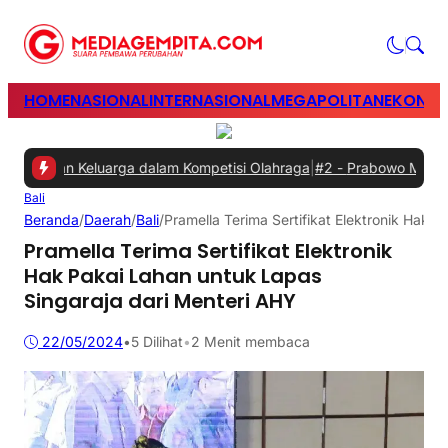
HOME
NASIONAL
INTERNASIONAL
MEGAPOLITAN
EKONOM
 dan Keluarga dalam Kompetisi Olahraga
|
#2 -
Prabowo Minta Ganggu
Bali
Beranda
/
Daerah
/
Bali
/
Pramella Terima Sertifikat Elektronik Hak 
Pramella Terima Sertifikat Elektronik
Hak Pakai Lahan untuk Lapas
Singaraja dari Menteri AHY
22/05/2024
•
5
Dilihat
•
2 Menit membaca