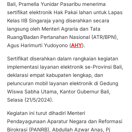
Bali, Pramella Yunidar Pasaribu menerima
y
l
e
s
e
sertifikat elektronik Hak Pakai lahan untuk Lapas
Li
b
A
Kelas IIB Singaraja yang diserahkan secara
n
o
p
langsung oleh Menteri Agraria dan Tata
k
o
p
Ruang/Badan Pertanahan Nasional (ATR/BPN),
k
Agus Harimurti Yudoyono (
AHY
).
Sertifikat diserahkan dalam rangkaian kegiatan
implementasi layanan elektronik se-Provinsi Bali,
deklarasi empat kabupaten lengkap, dan
peluncuran mobil layanan elektronik di Gedung
Wiswa Sabha Utama, Kantor Gubernur Bali,
Selasa (21/5/2024).
Kegiatan ini turut dihadiri Menteri
Pendayagunaan Aparatur Negara dan Reformasi
Birokrasi (PANRB), Abdullah Azwar Anas, Pj