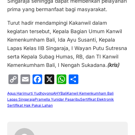
Singaraja sehingga dapat memberikan pelayanan
prima yang bermanfaat bagi masyarakat.
Turut hadir mendampingi Kakanwil dalam
kegiatan tersebut, Kepala Bagian Umum Kanwil
Kemenkumham Bali, Ida Ayu Susanti, Kepala
Lapas Kelas IIB Singaraja, I Wayan Putu Sutresna
serta Kepala Subag Humas, RB, dan TI Kanwil
Kemenkumham Bali, I Nengah Sukadana.
(kris)
C
E
F
X
W
S
o
m
a
h
h
Agus Harimurti Yudhoyono
AHY
Bali
Kanwil Kemenkumham Bali
p
ai
c
at
ar
Lapas Singaraja
Pramella Yunidar Pasaribu
Sertifikat Elektronik
y
l
e
s
e
Sertifikat Hak Pakai Lahan
Li
b
A
n
o
p