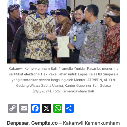
Kakanwil Kemenkumham Bali, Pramella Yunidar Pasaribu menerima
sertifikat elektronik Hak Pakai lahan untuk Lapas Kelas IIB Singaraja
yang diserahkan secara langsung oleh Menteri ATR/BPN, AHY) di
Gedung Wiswa Sabha Utama, Kantor Gubernur Bali, Selasa
(21/5/2024). Foto: Kemenkumham Bali
C
E
F
X
W
S
o
m
a
h
h
Denpasar, Gempita.co –
Kakanwil Kemenkumham
p
ai
c
at
ar