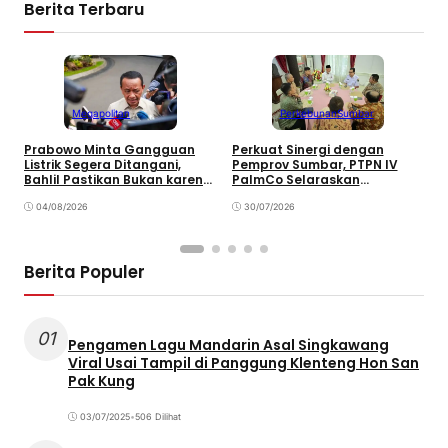
Berita Terbaru
Megapolitan
Perkebunan
Sumbar
Prabowo Minta Gangguan
Perkuat Sinergi dengan
P
Listrik Segera Ditangani,
Pemprov Sumbar, PTPN IV
P
Bahlil Pastikan Bukan karena
PalmCo Selaraskan
B
Kekurangan Pasokan
Operasional dengan
B
04/08/2026
Pembangunan Daerah
30/07/2026
Berita Populer
01
Pengamen Lagu Mandarin Asal Singkawang
Viral Usai Tampil di Panggung Klenteng Hon San
Pak Kung
03/07/2025
•
506 Dilihat