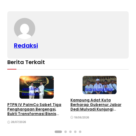
k
o
p
k
Redaksi
Berita Terkait
Jawa Barat
Budaya
Jawa Barat
Perkebunan
Kampung Adat Kuta
Berharap Gubernur Jabar
PTPN IV PalmCo Sabet Tiga
D
Dedi Mulyadi Kunjungi
Penghargaan Bergengsi,
P
Kawasan Pelestarian Budaya
Bukti Transformasi Bisnis
H
Sunda
19/06/2026
Berbuah Manis
28/07/2026