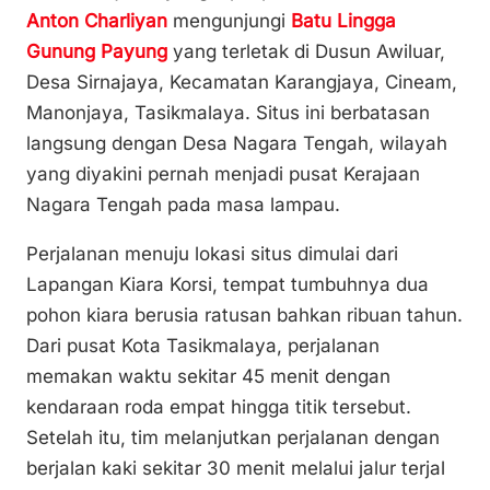
n
o
p
Anton Charliyan
mengunjungi
Batu Lingga
k
o
p
Gunung Payung
yang terletak di Dusun Awiluar,
k
Desa Sirnajaya, Kecamatan Karangjaya, Cineam,
Manonjaya, Tasikmalaya. Situs ini berbatasan
langsung dengan Desa Nagara Tengah, wilayah
yang diyakini pernah menjadi pusat Kerajaan
Nagara Tengah pada masa lampau.
Perjalanan menuju lokasi situs dimulai dari
Lapangan Kiara Korsi, tempat tumbuhnya dua
pohon kiara berusia ratusan bahkan ribuan tahun.
Dari pusat Kota Tasikmalaya, perjalanan
memakan waktu sekitar 45 menit dengan
kendaraan roda empat hingga titik tersebut.
Setelah itu, tim melanjutkan perjalanan dengan
berjalan kaki sekitar 30 menit melalui jalur terjal