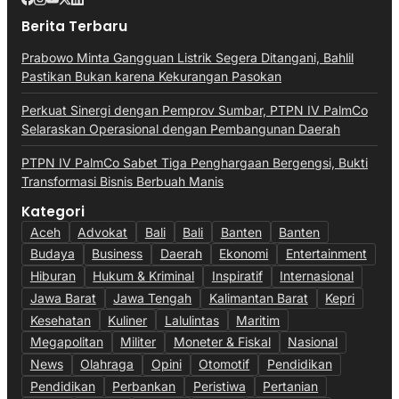
Berita Terbaru
Prabowo Minta Gangguan Listrik Segera Ditangani, Bahlil
Pastikan Bukan karena Kekurangan Pasokan
Perkuat Sinergi dengan Pemprov Sumbar, PTPN IV PalmCo
Selaraskan Operasional dengan Pembangunan Daerah
PTPN IV PalmCo Sabet Tiga Penghargaan Bergengsi, Bukti
Transformasi Bisnis Berbuah Manis
Kategori
Aceh
Advokat
Bali
Bali
Banten
Banten
Budaya
Business
Daerah
Ekonomi
Entertainment
Hiburan
Hukum & Kriminal
Inspiratif
Internasional
Jawa Barat
Jawa Tengah
Kalimantan Barat
Kepri
Kesehatan
Kuliner
Lalulintas
Maritim
Megapolitan
Militer
Moneter & Fiskal
Nasional
News
Olahraga
Opini
Otomotif
Pendidikan
Pendidikan
Perbankan
Peristiwa
Pertanian