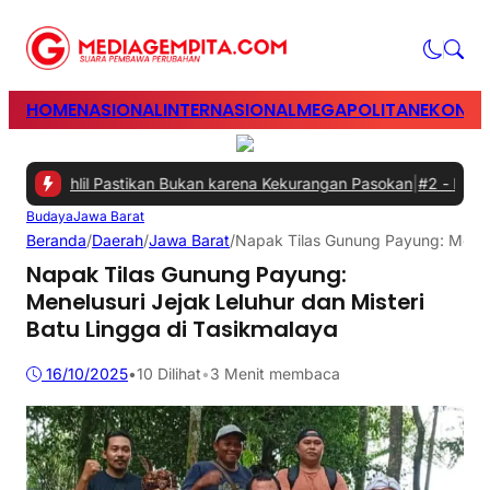
HOME
NASIONAL
INTERNASIONAL
MEGAPOLITAN
EKONOM
 Bahlil Pastikan Bukan karena Kekurangan Pasokan
|
#2 -
Perkuat Si
Budaya
Jawa Barat
Beranda
/
Daerah
/
Jawa Barat
/
Napak Tilas Gunung Payung: Menelu
Napak Tilas Gunung Payung:
Menelusuri Jejak Leluhur dan Misteri
Batu Lingga di Tasikmalaya
16/10/2025
•
10
Dilihat
•
3 Menit membaca