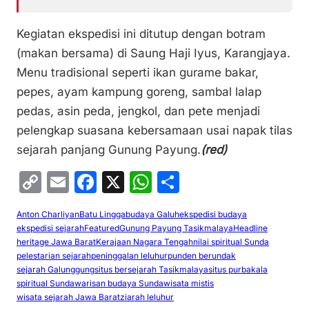
Kegiatan ekspedisi ini ditutup dengan botram
(makan bersama) di Saung Haji Iyus, Karangjaya.
Menu tradisional seperti ikan gurame bakar,
pepes, ayam kampung goreng, sambal lalap
pedas, asin peda, jengkol, dan pete menjadi
pelengkap suasana kebersamaan usai napak tilas
sejarah panjang Gunung Payung.
(red)
C
E
F
X
W
S
o
m
a
h
h
Anton Charliyan
Batu Lingga
budaya Galuh
ekspedisi budaya
p
ai
c
at
ar
ekspedisi sejarah
Featured
Gunung Payung Tasikmalaya
Headline
y
l
e
s
e
heritage Jawa Barat
Kerajaan Nagara Tengah
nilai spiritual Sunda
pelestarian sejarah
peninggalan leluhur
punden berundak
Li
b
A
sejarah Galunggung
situs bersejarah Tasikmalaya
situs purbakala
spiritual Sunda
warisan budaya Sunda
wisata mistis
n
o
p
wisata sejarah Jawa Barat
ziarah leluhur