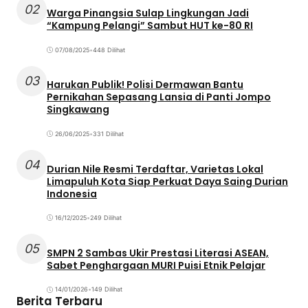
02
Warga Pinangsia Sulap Lingkungan Jadi
“Kampung Pelangi” Sambut HUT ke-80 RI
07/08/2025
•
448 Dilihat
03
Harukan Publik! Polisi Dermawan Bantu
Pernikahan Sepasang Lansia di Panti Jompo
Singkawang
26/06/2025
•
331 Dilihat
04
Durian Nile Resmi Terdaftar, Varietas Lokal
Limapuluh Kota Siap Perkuat Daya Saing Durian
Indonesia
16/12/2025
•
249 Dilihat
05
SMPN 2 Sambas Ukir Prestasi Literasi ASEAN,
Sabet Penghargaan MURI Puisi Etnik Pelajar
14/01/2026
•
149 Dilihat
Berita Terbaru