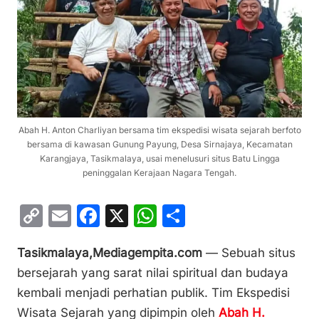
Abah H. Anton Charliyan bersama tim ekspedisi wisata sejarah berfoto
bersama di kawasan Gunung Payung, Desa Sirnajaya, Kecamatan
Karangjaya, Tasikmalaya, usai menelusuri situs Batu Lingga
peninggalan Kerajaan Nagara Tengah.
C
E
F
X
W
S
o
m
a
h
h
Tasikmalaya,Mediagempita.com
— Sebuah situs
p
ai
c
at
ar
bersejarah yang sarat nilai spiritual dan budaya
y
l
e
s
e
kembali menjadi perhatian publik. Tim Ekspedisi
Li
b
A
Wisata Sejarah yang dipimpin oleh
Abah H.