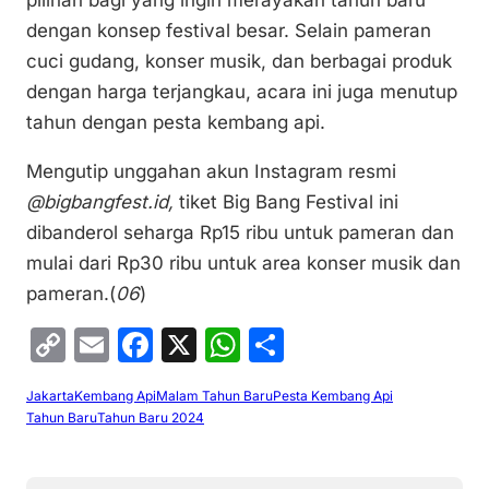
pilihan bagi yang ingin merayakan tahun baru
dengan konsep festival besar. Selain pameran
cuci gudang, konser musik, dan berbagai produk
dengan harga terjangkau, acara ini juga menutup
tahun dengan pesta kembang api.
Mengutip unggahan akun Instagram resmi
@bigbangfest.id,
tiket Big Bang Festival ini
dibanderol seharga Rp15 ribu untuk pameran dan
mulai dari Rp30 ribu untuk area konser musik dan
pameran.(
06
)
C
E
F
X
W
S
o
m
a
h
h
Jakarta
Kembang Api
Malam Tahun Baru
Pesta Kembang Api
p
ai
c
at
ar
Tahun Baru
Tahun Baru 2024
y
l
e
s
e
Li
b
A