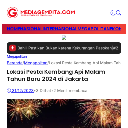
HOME
NASIONAL
INTERNASIONAL
MEGAPOLITAN
EKONOM
ni, Bahlil Pastikan Bukan karena Kekurangan Pasokan
|
#2 -
Perkuat
Megapolitan
Beranda
/
Megapolitan
/
Lokasi Pesta Kembang Api Malam Tahun B
Lokasi Pesta Kembang Api Malam
Tahun Baru 2024 di Jakarta
31/12/2023
•
3
Dilihat
•
2 Menit membaca