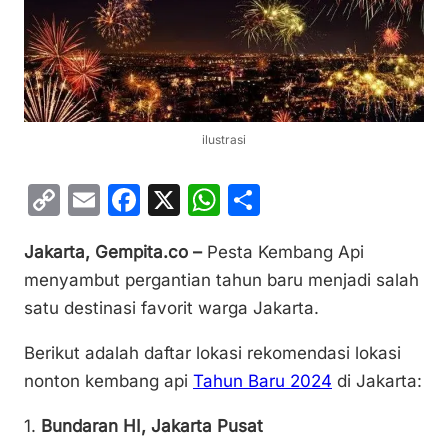
ilustrasi
C
E
F
X
W
S
o
m
a
h
h
Jakarta, Gempita.co –
Pesta Kembang Api
p
ai
c
at
ar
menyambut pergantian tahun baru menjadi salah
y
l
e
s
e
satu destinasi favorit warga Jakarta.
Li
b
A
n
o
p
Berikut adalah daftar lokasi rekomendasi lokasi
nonton kembang api
Tahun Baru 2024
di Jakarta:
k
o
p
k
1.
Bundaran HI, Jakarta Pusat