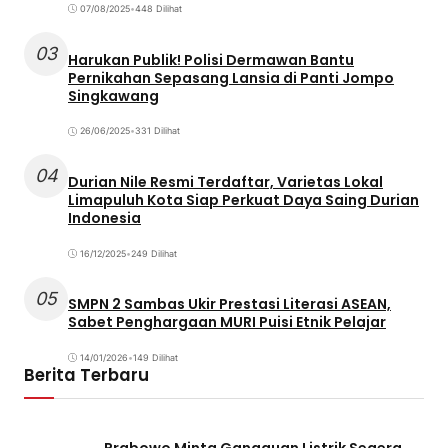
07/08/2025
•
448 Dilihat
03
Harukan Publik! Polisi Dermawan Bantu
Pernikahan Sepasang Lansia di Panti Jompo
Singkawang
26/06/2025
•
331 Dilihat
04
Durian Nile Resmi Terdaftar, Varietas Lokal
Limapuluh Kota Siap Perkuat Daya Saing Durian
Indonesia
16/12/2025
•
249 Dilihat
05
SMPN 2 Sambas Ukir Prestasi Literasi ASEAN,
Sabet Penghargaan MURI Puisi Etnik Pelajar
14/01/2026
•
149 Dilihat
Berita Terbaru