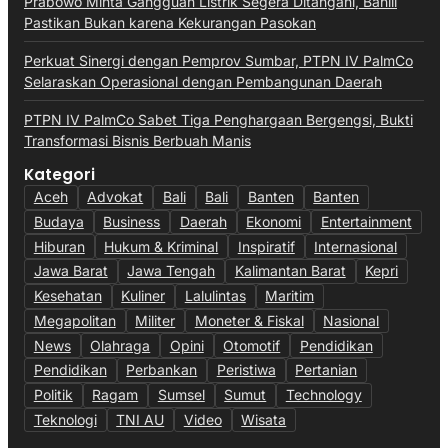
Prabowo Minta Gangguan Listrik Segera Ditangani, Bahlil
Pastikan Bukan karena Kekurangan Pasokan
Perkuat Sinergi dengan Pemprov Sumbar, PTPN IV PalmCo
Selaraskan Operasional dengan Pembangunan Daerah
PTPN IV PalmCo Sabet Tiga Penghargaan Bergengsi, Bukti
Transformasi Bisnis Berbuah Manis
Kategori
Aceh
Advokat
Bali
Bali
Banten
Banten
Budaya
Business
Daerah
Ekonomi
Entertainment
Hiburan
Hukum & Kriminal
Inspiratif
Internasional
Jawa Barat
Jawa Tengah
Kalimantan Barat
Kepri
Kesehatan
Kuliner
Lalulintas
Maritim
Megapolitan
Militer
Moneter & Fiskal
Nasional
News
Olahraga
Opini
Otomotif
Pendidikan
Pendidikan
Perbankan
Peristiwa
Pertanian
Politik
Ragam
Sumsel
Sumut
Technology
Teknologi
TNI AU
Video
Wisata