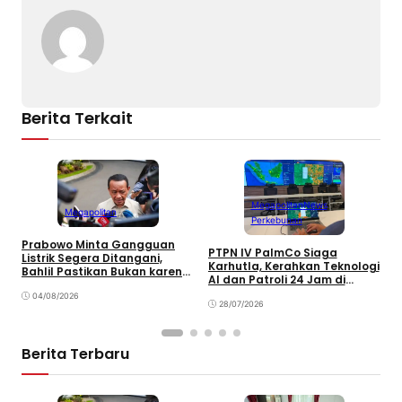
n
o
p
k
o
p
k
Berita Terkait
Megapolitan
News
Megapolitan
Perkebunan
Prabowo Minta Gangguan
J
PTPN IV PalmCo Siaga
Listrik Segera Ditangani,
M
Karhutla, Kerahkan Teknologi
Bahlil Pastikan Bukan karena
M
AI dan Patroli 24 Jam di
Kekurangan Pasokan
N
Kalimantan
04/08/2026
28/07/2026
Berita Terbaru