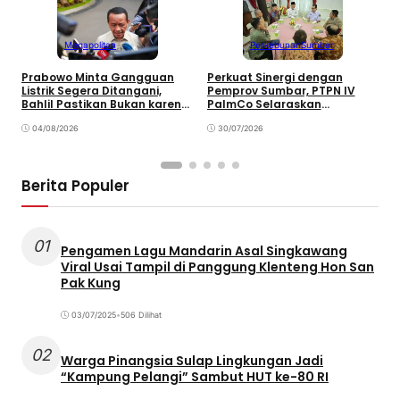
Megapolitan
Perkebunan
Sumbar
Prabowo Minta Gangguan
Perkuat Sinergi dengan
P
Listrik Segera Ditangani,
Pemprov Sumbar, PTPN IV
P
Bahlil Pastikan Bukan karena
PalmCo Selaraskan
B
Kekurangan Pasokan
Operasional dengan
B
04/08/2026
Pembangunan Daerah
30/07/2026
Berita Populer
01
Pengamen Lagu Mandarin Asal Singkawang
Viral Usai Tampil di Panggung Klenteng Hon San
Pak Kung
03/07/2025
•
506 Dilihat
02
Warga Pinangsia Sulap Lingkungan Jadi
“Kampung Pelangi” Sambut HUT ke-80 RI