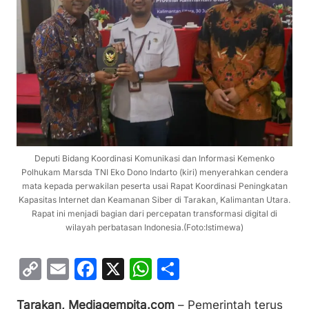
Deputi Bidang Koordinasi Komunikasi dan Informasi Kemenko
Polhukam Marsda TNI Eko Dono Indarto (kiri) menyerahkan cendera
mata kepada perwakilan peserta usai Rapat Koordinasi Peningkatan
Kapasitas Internet dan Keamanan Siber di Tarakan, Kalimantan Utara.
Rapat ini menjadi bagian dari percepatan transformasi digital di
wilayah perbatasan Indonesia.(Foto:Istimewa)
C
E
F
X
W
S
o
m
a
h
h
Tarakan, Mediagempita.com
– Pemerintah terus