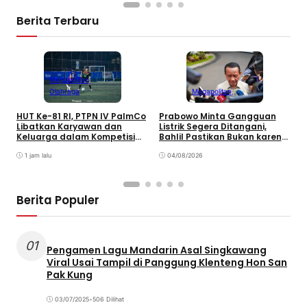
Berita Terbaru
Megapolitan
Olahraga
Megapolitan
HUT Ke-81 RI, PTPN IV PalmCo
Prabowo Minta Gangguan
P
Libatkan Karyawan dan
Listrik Segera Ditangani,
P
Keluarga dalam Kompetisi
Bahlil Pastikan Bukan karena
P
Olahraga
Kekurangan Pasokan
O
1 jam lalu
04/08/2026
P
Berita Populer
01
Pengamen Lagu Mandarin Asal Singkawang
Viral Usai Tampil di Panggung Klenteng Hon San
Pak Kung
03/07/2025
•
506 Dilihat