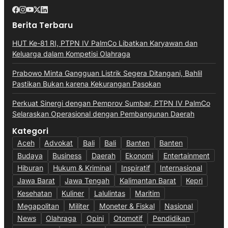
Berita Terbaru
HUT Ke-81 RI, PTPN IV PalmCo Libatkan Karyawan dan
Keluarga dalam Kompetisi Olahraga
Prabowo Minta Gangguan Listrik Segera Ditangani, Bahlil
Pastikan Bukan karena Kekurangan Pasokan
Perkuat Sinergi dengan Pemprov Sumbar, PTPN IV PalmCo
Selaraskan Operasional dengan Pembangunan Daerah
Kategori
Aceh
Advokat
Bali
Bali
Banten
Banten
Budaya
Business
Daerah
Ekonomi
Entertainment
Hiburan
Hukum & Kriminal
Inspiratif
Internasional
Jawa Barat
Jawa Tengah
Kalimantan Barat
Kepri
Kesehatan
Kuliner
Lalulintas
Maritim
Megapolitan
Militer
Moneter & Fiskal
Nasional
News
Olahraga
Opini
Otomotif
Pendidikan