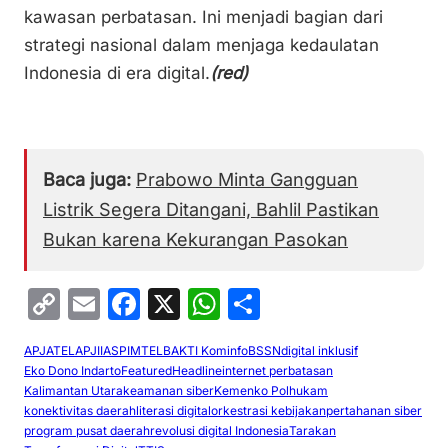
kawasan perbatasan. Ini menjadi bagian dari
strategi nasional dalam menjaga kedaulatan
Indonesia di era digital.
(red)
Baca juga:
Prabowo Minta Gangguan
Listrik Segera Ditangani, Bahlil Pastikan
Bukan karena Kekurangan Pasokan
C
E
F
X
W
S
o
m
a
h
h
APJATEL
APJII
ASPIMTEL
BAKTI Kominfo
BSSN
digital inklusif
p
ai
c
at
ar
Eko Dono Indarto
Featured
Headline
internet perbatasan
y
l
e
s
e
Kalimantan Utara
keamanan siber
Kemenko Polhukam
konektivitas daerah
literasi digital
orkestrasi kebijakan
pertahanan siber
Li
b
A
program pusat daerah
revolusi digital Indonesia
Tarakan