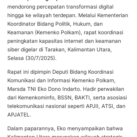
p
ai
c
at
ar
mendorong percepatan transformasi digital
y
l
e
s
e
hingga ke wilayah terdepan. Melalui Kementerian
Li
b
A
Koordinator Bidang Politik, Hukum, dan
n
o
p
Keamanan (Kemenko Polkam), rapat koordinasi
k
o
p
peningkatan kapasitas internet dan keamanan
k
siber digelar di Tarakan, Kalimantan Utara,
Selasa (30/7/2025).
Rapat ini dipimpin Deputi Bidang Koordinasi
Komunikasi dan Informasi Kemenko Polkam,
Marsda TNI Eko Dono Indarto. Hadir perwakilan
dari Kemenkominfo, BSSN, BAKTI, serta asosiasi
telekomunikasi nasional seperti APJII, ATSI, dan
APJATEL.
Dalam paparannya, Eko menyampaikan bahwa