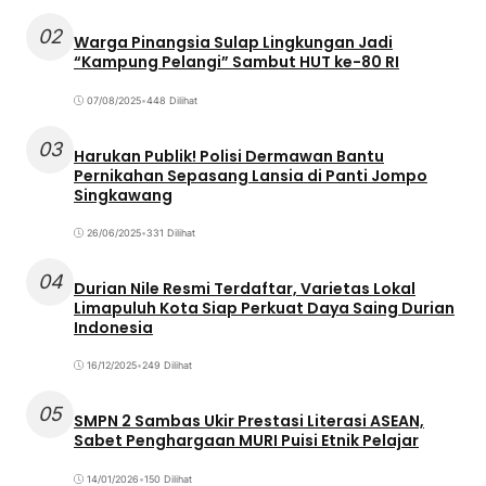
02
Warga Pinangsia Sulap Lingkungan Jadi
“Kampung Pelangi” Sambut HUT ke-80 RI
07/08/2025
•
448 Dilihat
03
Harukan Publik! Polisi Dermawan Bantu
Pernikahan Sepasang Lansia di Panti Jompo
Singkawang
26/06/2025
•
331 Dilihat
04
Durian Nile Resmi Terdaftar, Varietas Lokal
Limapuluh Kota Siap Perkuat Daya Saing Durian
Indonesia
16/12/2025
•
249 Dilihat
05
SMPN 2 Sambas Ukir Prestasi Literasi ASEAN,
Sabet Penghargaan MURI Puisi Etnik Pelajar
14/01/2026
•
150 Dilihat