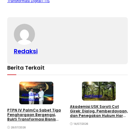
Transformasi Digital
TTIS
n
o
p
k
o
p
k
Redaksi
Berita Terkait
Jawa Barat
Aceh
Daerah
Perkebunan
Akademisi USK Soroti Cot
PTPN IV PalmCo Sabet Tiga
P
Girek: Dialog, Pemberdayaan,
Penghargaan Bergengsi,
P
dan Penegakan Hukum Harus
Bukti Transformasi Bisnis
P
Berjalan Bersama
Berbuah Manis
A
14/07/2026
28/07/2026