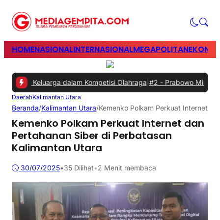
HOME
NASIONAL
INTERNASIONAL
MEGAPOLITAN
EKONOM
dan Keluarga dalam Kompetisi Olahraga
|
#2 -
Prabowo Minta Ganggua
Daerah
Kalimantan Utara
Beranda
/
Kalimantan Utara
/
Kemenko Polkam Perkuat Internet dan
Kemenko Polkam Perkuat Internet dan
Pertahanan Siber di Perbatasan
Kalimantan Utara
30/07/2025
•
35
Dilihat
•
2 Menit membaca