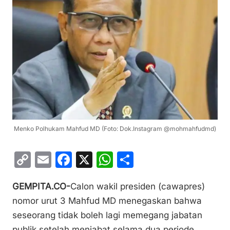
Menko Polhukam Mahfud MD (Foto: Dok.Instagram @mohmahfudmd)
C
E
F
X
W
S
o
m
a
h
h
GEMPITA.CO-
Calon wakil presiden (cawapres)
p
ai
c
at
ar
nomor urut 3 Mahfud MD menegaskan bahwa
y
l
e
s
e
seseorang tidak boleh lagi memegang jabatan
Li
b
A
publik setelah menjabat selama dua periode.