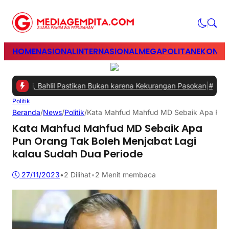
HOME
NASIONAL
INTERNASIONAL
MEGAPOLITAN
EKONOM
ani, Bahlil Pastikan Bukan karena Kekurangan Pasokan
|
#2 -
Perkua
Politik
Beranda
/
News
/
Politik
/
Kata Mahfud Mahfud MD Sebaik Apa Pun O
Kata Mahfud Mahfud MD Sebaik Apa
Pun Orang Tak Boleh Menjabat Lagi
kalau Sudah Dua Periode
27/11/2023
•
2
Dilihat
•
2 Menit membaca