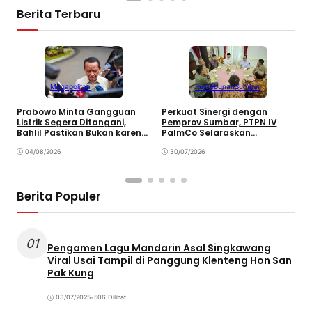
Berita Terbaru
Megapolitan
Perkebunan
Sumbar
Prabowo Minta Gangguan
Perkuat Sinergi dengan
P
Listrik Segera Ditangani,
Pemprov Sumbar, PTPN IV
P
Bahlil Pastikan Bukan karena
PalmCo Selaraskan
B
Kekurangan Pasokan
Operasional dengan
B
04/08/2026
Pembangunan Daerah
30/07/2026
Berita Populer
01
Pengamen Lagu Mandarin Asal Singkawang
Viral Usai Tampil di Panggung Klenteng Hon San
Pak Kung
03/07/2025
•
506 Dilihat