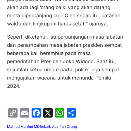
akan ada lagi ‘orang baik’ yang akan datang
minta diperpanjang lagi. Oleh sebab itu, batasan
waktu dan lingkup ini harus ketat,” ujarnya.
Seperti diketahui, isu perpanjangan masa jabatan
dan penambahan masa jabatan presiden sempat
beberapa kali berembus pada masa
pemerintahan Presiden Joko Widodo. Saat itu,
sejumlah ketua umum partai politik juga sempat
mengajukan wacana untuk menunda Pemilu
2024.
C
E
F
X
W
S
o
m
a
h
h
Mahfud Mahfud MD
Sebaik Apa Pun Orang