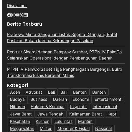
Disclaimer
Berita Terbaru
Prabowo Minta Gangguan Listrik Segera Ditangani, Bahlil
Pastikan Bukan karena Kekurangan Pasokan
Perkuat Sinergi dengan Pemprov Sumbar, PTPN IV PalmCo
Selaraskan Operasional dengan Pembangunan Daerah
PTPN IV PalmCo Sabet Tiga Penghargaan Bergengsi, Bukti
Transformasi Bisnis Berbuah Manis
Kategori
Aceh
Advokat
Bali
Bali
Banten
Banten
Budaya
Business
Daerah
Ekonomi
Entertainment
Hiburan
Hukum & Kriminal
Inspiratif
Internasional
Jawa Barat
Jawa Tengah
Kalimantan Barat
Kepri
Kesehatan
Kuliner
Lalulintas
Maritim
Megapolitan
Militer
Moneter & Fiskal
Nasional