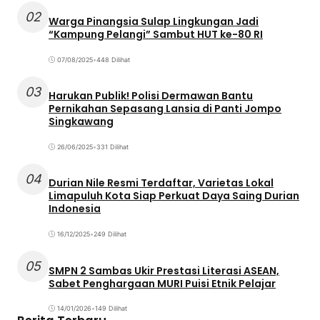
02
Warga Pinangsia Sulap Lingkungan Jadi
“Kampung Pelangi” Sambut HUT ke-80 RI
07/08/2025
•
448 Dilihat
03
Harukan Publik! Polisi Dermawan Bantu
Pernikahan Sepasang Lansia di Panti Jompo
Singkawang
26/06/2025
•
331 Dilihat
04
Durian Nile Resmi Terdaftar, Varietas Lokal
Limapuluh Kota Siap Perkuat Daya Saing Durian
Indonesia
16/12/2025
•
249 Dilihat
05
SMPN 2 Sambas Ukir Prestasi Literasi ASEAN,
Sabet Penghargaan MURI Puisi Etnik Pelajar
14/01/2026
•
149 Dilihat