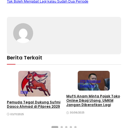
p
ai
c
at
ar
Tak Boleh Menjabat Lagi kalau Sudah Dua Periode
y
l
e
s
e
Li
b
A
n
o
p
k
o
p
k
Berita Terkait
DPR RI
Nasional
Pajak
Politik
Politik
Mufti Anam Minta Pajak Toko
Online Dikaji Ulang: UMKM
C
Pemuda Tegal Dukung Sufmi
Jangan Diberatkan Lagi
W
Dasco Ahmad di Pilpres 2029
M
30/06/2025
03/11/2025