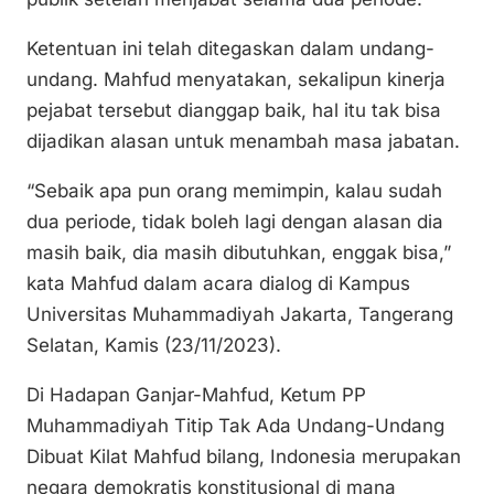
n
o
p
Ketentuan ini telah ditegaskan dalam undang-
k
o
p
undang. Mahfud menyatakan, sekalipun kinerja
k
pejabat tersebut dianggap baik, hal itu tak bisa
dijadikan alasan untuk menambah masa jabatan.
“Sebaik apa pun orang memimpin, kalau sudah
dua periode, tidak boleh lagi dengan alasan dia
masih baik, dia masih dibutuhkan, enggak bisa,”
kata Mahfud dalam acara dialog di Kampus
Universitas Muhammadiyah Jakarta, Tangerang
Selatan, Kamis (23/11/2023).
Di Hadapan Ganjar-Mahfud, Ketum PP
Muhammadiyah Titip Tak Ada Undang-Undang
Dibuat Kilat Mahfud bilang, Indonesia merupakan
negara demokratis konstitusional di mana