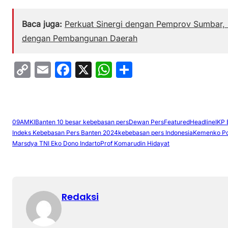
Baca juga:
Perkuat Sinergi dengan Pemprov Sumbar,
dengan Pembangunan Daerah
C
E
F
X
W
S
o
m
a
h
h
p
ai
c
at
ar
y
l
e
s
e
09
AMKI
Banten 10 besar kebebasan pers
Dewan Pers
Featured
Headline
IKP 
Li
b
A
Indeks Kebebasan Pers Banten 2024
kebebasan pers Indonesia
Kemenko P
Marsdya TNI Eko Dono Indarto
Prof Komarudin Hidayat
n
o
p
k
o
p
k
Redaksi