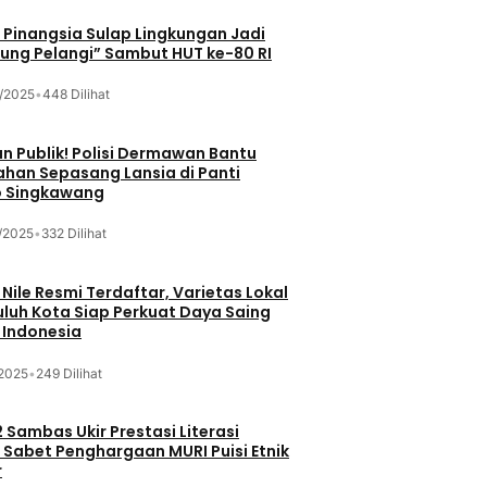
Pinangsia Sulap Lingkungan Jadi
ng Pelangi” Sambut HUT ke-80 RI
/2025
•
448 Dilihat
n Publik! Polisi Dermawan Bantu
ahan Sepasang Lansia di Panti
 Singkawang
/2025
•
332 Dilihat
 Nile Resmi Terdaftar, Varietas Lokal
luh Kota Siap Perkuat Daya Saing
 Indonesia
/2025
•
249 Dilihat
 Sambas Ukir Prestasi Literasi
 Sabet Penghargaan MURI Puisi Etnik
r