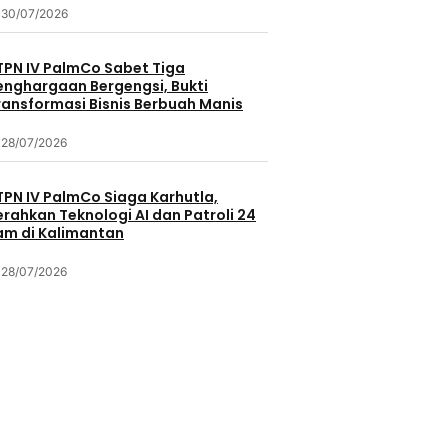
30/07/2026
TPN IV PalmCo Sabet Tiga
enghargaan Bergengsi, Bukti
ransformasi Bisnis Berbuah Manis
28/07/2026
TPN IV PalmCo Siaga Karhutla,
erahkan Teknologi AI dan Patroli 24
am di Kalimantan
28/07/2026