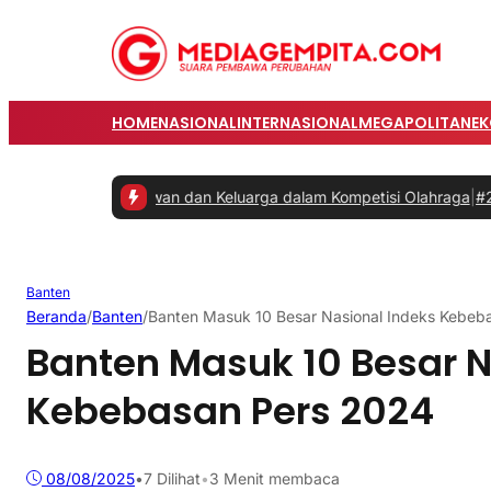
HOME
NASIONAL
INTERNASIONAL
MEGAPOLITAN
E
an Karyawan dan Keluarga dalam Kompetisi Olahraga
|
#2 -
Prabowo M
Banten
Beranda
/
Banten
/
Banten Masuk 10 Besar Nasional Indeks Kebeb
Banten Masuk 10 Besar N
Kebebasan Pers 2024
08/08/2025
•
7
Dilihat
•
3 Menit membaca