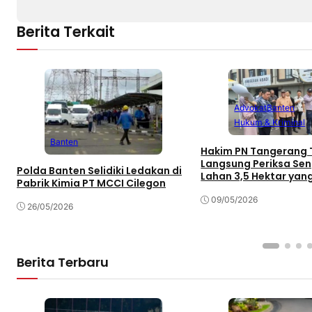
Berita Terkait
Advokat
Banten
Hukum & Kriminal
Banten
Hakim PN Tangerang 
Langsung Periksa Se
Polda Banten Selidiki Ledakan di
Lahan 3,5 Hektar yang 
Pabrik Kimia PT MCCI Cilegon
Perumahan dan Ruko
09/05/2026
26/05/2026
Berita Terbaru