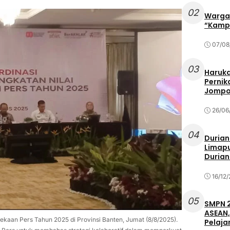
02
Warga 
“Kampu
07/08
03
Haruka
Pernik
Jompo
26/06
04
Durian
Limapu
Durian
16/12
05
SMPN 2
ASEAN,
kaan Pers Tahun 2025 di Provinsi Banten, Jumat (8/8/2025).
Pelaja