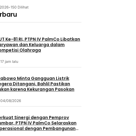
/2026
•
150 Dilihat
erbaru
UT Ke-81 RI, PTPN IV PalmCo Libatkan
aryawan dan Keluarga dalam
ompetisi Olahraga
17 jam lalu
rabowo Minta Gangguan Listrik
egera Ditangani, Bahlil Pastikan
ukan karena Kekurangan Pasokan
04/08/2026
erkuat Sinergi dengan Pemprov
umbar, PTPN IV PalmCo Selaraskan
perasional dengan Pembangunan
aerah