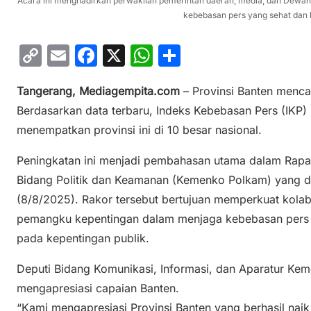
Acara ini menghadirkan perwakilan pemerintah daerah, media, dan Dewan
kebebasan pers yang sehat dan 
C
E
F
X
W
S
o
m
a
h
h
Tangerang, Mediagempita.com
– Provinsi Banten menca
p
ai
c
at
ar
Berdasarkan data terbaru, Indeks Kebebasan Pers (IKP)
y
l
e
s
e
menempatkan provinsi ini di 10 besar nasional.
Li
b
A
n
o
p
Peningkatan ini menjadi pembahasan utama dalam Rapat
Bidang Politik dan Keamanan (Kemenko Polkam) yang di
k
o
p
(8/8/2025). Rakor tersebut bertujuan memperkuat kolab
k
pemangku kepentingan dalam menjaga kebebasan pers y
pada kepentingan publik.
Deputi Bidang Komunikasi, Informasi, dan Aparatur Ke
mengapresiasi capaian Banten.
“Kami mengapresiasi Provinsi Banten yang berhasil naik