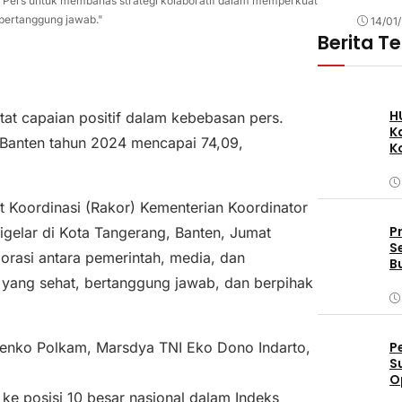
 Pers untuk membahas strategi kolaboratif dalam memperkuat
bertanggung jawab."
14/01
Berita T
H
tat capaian positif dalam kebebasan pers.
K
 Banten tahun 2024 mencapai 74,09,
K
 Koordinasi (Rakor) Kementerian Koordinator
P
gelar di Kota Tangerang, Banten, Jumat
S
orasi antara pemerintah, media, dan
B
ang sehat, bertanggung jawab, dan berpihak
P
menko Polkam, Marsdya TNI Eko Dono Indarto,
S
O
D
 ke posisi 10 besar nasional dalam Indeks