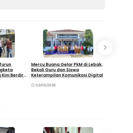
Banten
Pendidikan
Bant
Turun
Mercu Buana Gelar PkM di Lebak,
Didukung H
ngketa
Bekali Guru dan Siswa
Kurash As
Kini Berdiri
Keterampilan Komunikasi Digital
Harumkan 
Asia
03/05/2026
15/04/202