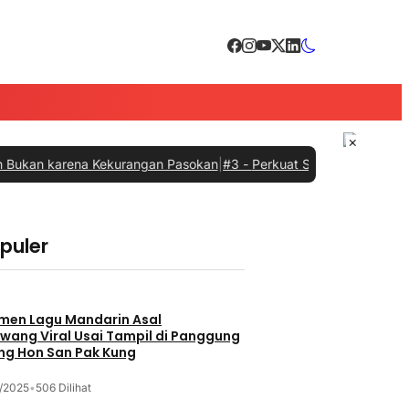
×
rena Kekurangan Pasokan
|
#3 -
Perkuat Sinergi dengan Pemprov Sum
opuler
men Lagu Mandarin Asal
wang Viral Usai Tampil di Panggung
ng Hon San Pak Kung
/2025
•
506 Dilihat