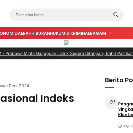
KONOMI
DAERAH
HIBURAN
HUKUM & KRIMINAL
RAGAM
inta Gangguan Listrik Segera Ditangani, Bahlil Pastikan Bukan ka
Berita P
asan Pers 2024
asional Indeks
01
Penga
Singka
Klente
03/07