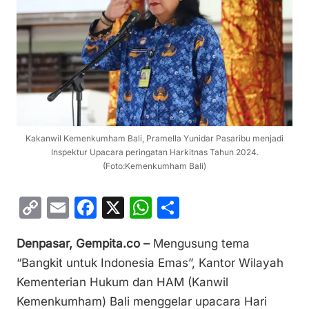
Kakanwil Kemenkumham Bali, Pramella Yunidar Pasaribu menjadi
Inspektur Upacara peringatan Harkitnas Tahun 2024.
(Foto:Kemenkumham Bali)
C
E
F
X
W
S
o
m
a
h
h
Denpasar, Gempita.co –
Mengusung tema
p
ai
c
at
ar
“Bangkit untuk Indonesia Emas”, Kantor Wilayah
y
l
e
s
e
Kementerian Hukum dan HAM (Kanwil
Li
b
A
Kemenkumham) Bali menggelar upacara Hari