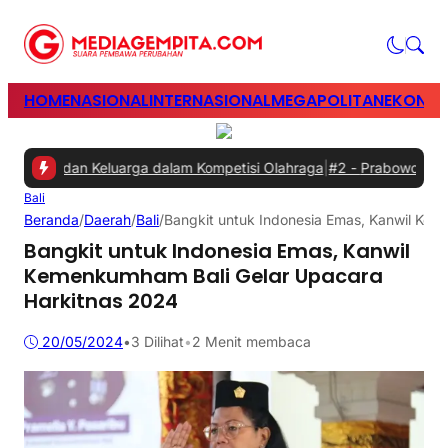
HOME
NASIONAL
INTERNASIONAL
MEGAPOLITAN
EKONOM
an dan Keluarga dalam Kompetisi Olahraga
|
#2 -
Prabowo Minta Gang
Bali
Beranda
/
Daerah
/
Bali
/
Bangkit untuk Indonesia Emas, Kanwil Kem
Bangkit untuk Indonesia Emas, Kanwil
Kemenkumham Bali Gelar Upacara
Harkitnas 2024
20/05/2024
•
3
Dilihat
•
2 Menit membaca