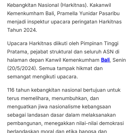
n
o
p
Kebangkitan Nasional (Harkitnas). Kakanwil
k
o
p
Kemenkumham Bali, Pramella Yunidar Pasaribu
k
menjadi inspektur upacara peringatan Harkitnas
Tahun 2024.
Upacara Harkitnas diikuti oleh Pimpinan Tinggi
Pratama, pejabat struktural dan seluruh ASN di
halaman depan Kanwil Kemenkumham
Bali
, Senin
(20/5/2024). Semua tampak hikmat dan
semangat mengikuti upacara.
116 tahun kebangkitan nasional bertujuan untuk
terus memelihara, menumbuhkan, dan
menguatkan jiwa nasionalisme kebangsaan
sebagai landasan dasar dalam melaksanakan
pembangunan, menegakkan nilai-nilai demokrasi
berlandaskan moral dan etika bangsa dan