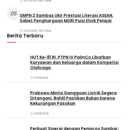
16/12/2025
•
249 Dilihat
05
SMPN 2 Sambas Ukir Prestasi Literasi ASEAN,
Sabet Penghargaan MURI Puisi Etnik Pelajar
14/01/2026
•
150 Dilihat
Berita Terbaru
HUT Ke-81 RI, PTPN IV PalmCo Libatkan
Karyawan dan Keluarga dalam Kompetisi
Olahraga
07/08/2026
Prabowo Minta Gangguan Listrik Segera
Ditangani, Bahlil Pastikan Bukan karena
Kekurangan Pasokan
04/08/2026
Perkuat Sinergi dengan Pemprov Sumbar,