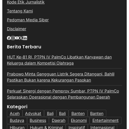
Kode Etik Jurnalistik
Tentang Kami
Pedoman Media Siber
Disclaimer
Berita Terbaru
HUT Ke-81 RI, PTPN IV PalmCo Libatkan Karyawan dan
Keluarga dalam Kompetisi Olahraga
Prabowo Minta Gangguan Listrik Segera Ditangani, Bahlil
Pastikan Bukan karena Kekurangan Pasokan
Perkuat Sinergi dengan Pemprov Sumbar, PTPN IV PalmCo
Selaraskan Operasional dengan Pembangunan Daerah
Kategori
Aceh
Advokat
Bali
Bali
Banten
Banten
Budaya
Business
Daerah
Ekonomi
Entertainment
Hiburan
Hukum & Kriminal
Inspiratif
Internasional