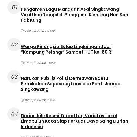
01
Pengamen Lagu Mandarin Asal Singkawang
Viral Usai Tampil di Panggung Klenteng Hon San
Pak Kung
03/07/2025
•
506 Dilihat
02
Warga Pinangsia Sulap Lingkungan Jadi
“Kampung Pelangi” Sambut HUT ke-80 RI
07/08/2025
•
448 Dilihat
03
Harukan Publik! Polisi Dermawan Bantu
Pernikahan Sepasang Lansia di Panti Jompo
Singkawang
26/06/2025
•
332 Dilihat
04
Durian Nile Resmi Terdaftar, Varietas Lokal
Limapuluh Kota Siap Perkuat Daya Saing Durian
Indonesia