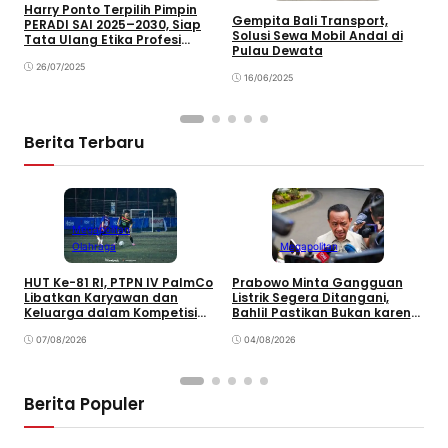
Harry Ponto Terpilih Pimpin
Gempita Bali Transport,
PERADI SAI 2025–2030, Siap
S
Solusi Sewa Mobil Andal di
Tata Ulang Etika Profesi
R
Pulau Dewata
Advokat
T
26/07/2025
16/06/2025
Berita Terbaru
Megapolitan
Olahraga
Megapolitan
HUT Ke-81 RI, PTPN IV PalmCo
Prabowo Minta Gangguan
P
Libatkan Karyawan dan
Listrik Segera Ditangani,
P
Keluarga dalam Kompetisi
Bahlil Pastikan Bukan karena
P
Olahraga
Kekurangan Pasokan
O
07/08/2026
04/08/2026
P
Berita Populer