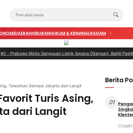
KONOMI
DAERAH
HIBURAN
HUKUM & KRIMINAL
RAGAM
owo Minta Gangguan Listrik Segera Ditangani, Bahlil Pastikan Buka
Berita P
sing, Tawarkan Sensasi Jakarta dari Langit
avorit Turis Asing,
01
Penga
a dari Langit
Singka
Klente
03/07