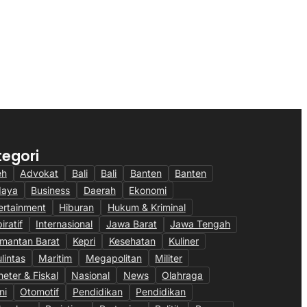
Kerahkan Teknologi AI dan Patroli
si Bisnis Berbuah
24 Jam di Kalimantan
6
28/07/2026
tegori
eh
Advokat
Bali
Bali
Banten
Banten
daya
Business
Daerah
Ekonomi
ertainment
Hiburan
Hukum & Kriminal
iratif
Internasional
Jawa Barat
Jawa Tengah
imantan Barat
Kepri
Kesehatan
Kuliner
ulintas
Maritim
Megapolitan
Militer
eter & Fiskal
Nasional
News
Olahraga
ni
Otomotif
Pendidikan
Pendidikan