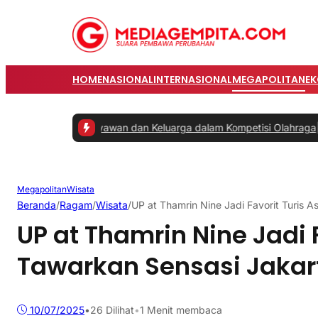
HOME
NASIONAL
INTERNASIONAL
MEGAPOLITAN
E
batkan Karyawan dan Keluarga dalam Kompetisi Olahraga
|
#2 -
Prab
Megapolitan
Wisata
Beranda
/
Ragam
/
Wisata
/
UP at Thamrin Nine Jadi Favorit Turis A
UP at Thamrin Nine Jadi F
Tawarkan Sensasi Jakart
10/07/2025
•
26
Dilihat
•
1 Menit membaca