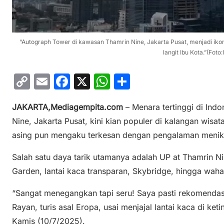
“Autograph Tower di kawasan Thamrin Nine, Jakarta Pusat, menjadi ikon
langit Ibu Kota.”(Foto
C
E
F
X
W
S
o
m
a
h
h
JAKARTA,Mediagempita.com
– Menara tertinggi di Ind
p
ai
c
at
ar
Nine, Jakarta Pusat, kini kian populer di kalangan wisa
y
l
e
s
e
asing pun mengaku terkesan dengan pengalaman menikma
Li
b
A
n
o
p
Salah satu daya tarik utamanya adalah UP at Thamrin N
Garden, lantai kaca transparan, Skybridge, hingga wa
k
o
p
k
“Sangat menegangkan tapi seru! Saya pasti rekomendasi
Rayan, turis asal Eropa, usai menjajal lantai kaca di keti
Kamis (10/7/2025).