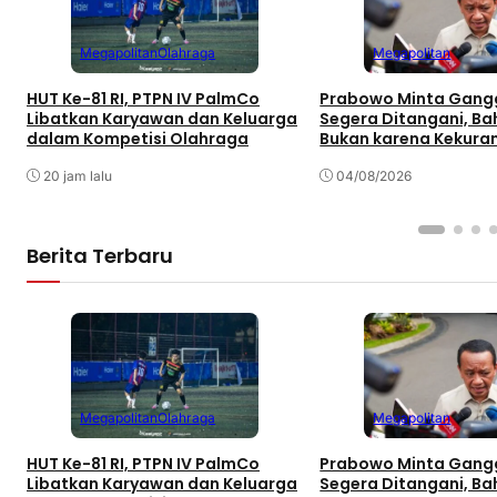
Megapolitan
Olahraga
Megapolitan
HUT Ke-81 RI, PTPN IV PalmCo
Prabowo Minta Gangg
Libatkan Karyawan dan Keluarga
Segera Ditangani, Bah
dalam Kompetisi Olahraga
Bukan karena Kekura
Pasokan
20 jam lalu
04/08/2026
Berita Terbaru
Megapolitan
Olahraga
Megapolitan
HUT Ke-81 RI, PTPN IV PalmCo
Prabowo Minta Gangg
Libatkan Karyawan dan Keluarga
Segera Ditangani, Bah