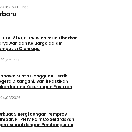
/2026
•
150 Dilihat
erbaru
UT Ke-81 RI, PTPN IV PalmCo Libatkan
aryawan dan Keluarga dalam
ompetisi Olahraga
20 jam lalu
rabowo Minta Gangguan Listrik
egera Ditangani, Bahlil Pastikan
ukan karena Kekurangan Pasokan
04/08/2026
erkuat Sinergi dengan Pemprov
umbar, PTPN IV PalmCo Selaraskan
perasional dengan Pembangunan
aerah