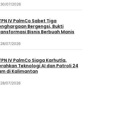
30/07/2026
TPN IV PalmCo Sabet Tiga
enghargaan Bergengsi, Bukti
ransformasi Bisnis Berbuah Manis
28/07/2026
TPN IV PalmCo Siaga Karhutla,
erahkan Teknologi AI dan Patroli 24
am di Kalimantan
28/07/2026