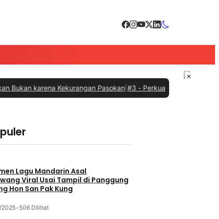
×
n karena Kekurangan Pasokan
|
#3 -
Perkuat Sinergi dengan Pemprov
opuler
men Lagu Mandarin Asal
wang Viral Usai Tampil di Panggung
ng Hon San Pak Kung
/2025
•
506 Dilihat