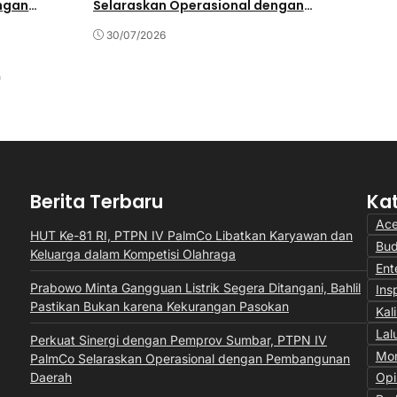
ngan
Selaraskan Operasional dengan
Transforma
Pembangunan Daerah
Manis
30/07/2026
28/07/202
Berita Terbaru
Ka
Ac
HUT Ke-81 RI, PTPN IV PalmCo Libatkan Karyawan dan
Bu
Keluarga dalam Kompetisi Olahraga
Ent
Prabowo Minta Gangguan Listrik Segera Ditangani, Bahlil
Insp
Pastikan Bukan karena Kekurangan Pasokan
Kal
Lal
Perkuat Sinergi dengan Pemprov Sumbar, PTPN IV
Mon
PalmCo Selaraskan Operasional dengan Pembangunan
Daerah
Opi