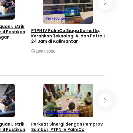
Megapolitan
News
Mega
Perkebunan
uan Listrik
Jatmiko D
PTPN IV PalmCo Siaga Karhutla,
lil Pastikan
PTPN IV P
Kerahkan Teknologi AI dan Patroli
ngan
Penggerak
24 Jam di Kalimantan
23/07/202
28/07/2026
Perkebunan
Sumbar
Jawa
uan Listrik
Perkuat Sinergi dengan Pemprov
PTPN IV P
lil Pastikan
Sumbar, PTPN IV PalmCo
Pengharga