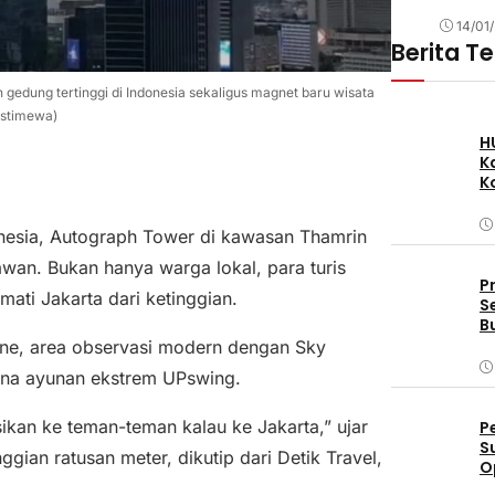
14/01
Berita T
 gedung tertinggi di Indonesia sekaligus magnet baru wisata
:Istimewa)
H
K
K
onesia, Autograph Tower di kawasan Thamrin
tawan. Bukan hanya warga lokal, para turis
P
ti Jakarta dari ketinggian.
S
B
ine, area observasi modern dengan Sky
hana ayunan ekstrem UPswing.
kan ke teman-teman kalau ke Jakarta,” ujar
P
S
nggian ratusan meter, dikutip dari Detik Travel,
O
D