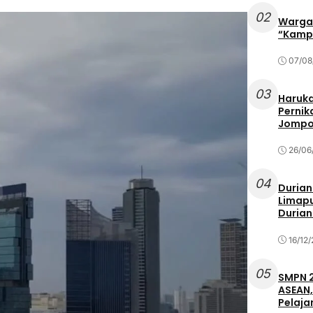
02
Warga 
“Kampu
07/08
03
Haruka
Pernik
Jompo
26/06
04
Durian
Limapu
Durian
16/12
05
SMPN 2
ASEAN,
Pelaja