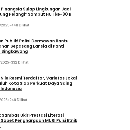
Pinangsia Sulap Lingkungan Jadi
ng Pelangi” Sambut HUT ke-80 RI
/2025
•
448 Dilihat
n Publik! Polisi Dermawan Bantu
ahan Sepasang Lansia di Panti
 Singkawang
/2025
•
332 Dilihat
 Nile Resmi Terdaftar, Varietas Lokal
luh Kota Siap Perkuat Daya Saing
 Indonesia
/2025
•
249 Dilihat
 Sambas Ukir Prestasi Literasi
 Sabet Penghargaan MURI Puisi Etnik
r