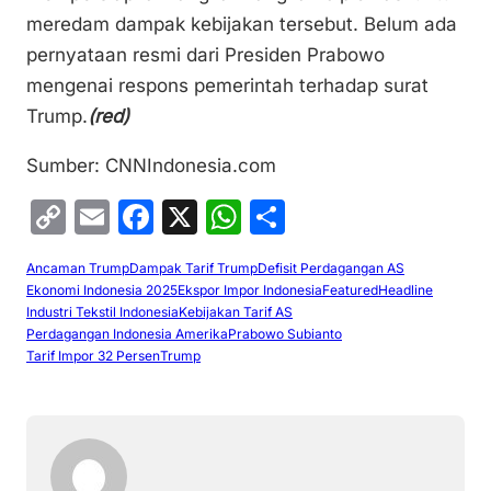
meredam dampak kebijakan tersebut. Belum ada
pernyataan resmi dari Presiden Prabowo
mengenai respons pemerintah terhadap surat
Trump.
(red)
Sumber: CNNIndonesia.com
C
E
F
X
W
S
o
m
a
h
h
Ancaman Trump
Dampak Tarif Trump
Defisit Perdagangan AS
p
ai
c
at
ar
Ekonomi Indonesia 2025
Ekspor Impor Indonesia
Featured
Headline
y
l
e
s
e
Industri Tekstil Indonesia
Kebijakan Tarif AS
Perdagangan Indonesia Amerika
Prabowo Subianto
Li
b
A
Tarif Impor 32 Persen
Trump
n
o
p
k
o
p
k