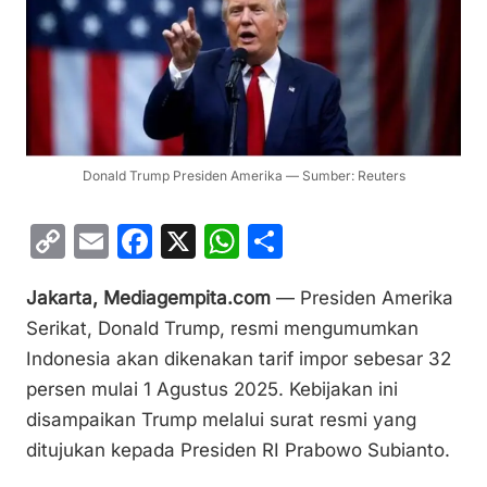
Donald Trump Presiden Amerika — Sumber: Reuters
C
E
F
X
W
S
o
m
a
h
h
Jakarta, Mediagempita.com
— Presiden Amerika
p
ai
c
at
ar
Serikat, Donald Trump, resmi mengumumkan
y
l
e
s
e
Indonesia akan dikenakan tarif impor sebesar 32
Li
b
A
persen mulai 1 Agustus 2025. Kebijakan ini
n
o
p
disampaikan Trump melalui surat resmi yang
k
o
p
ditujukan kepada Presiden RI Prabowo Subianto.
k