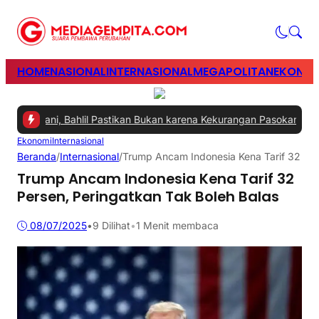
HOME
NASIONAL
INTERNASIONAL
MEGAPOLITAN
EKONOM
tangani, Bahlil Pastikan Bukan karena Kekurangan Pasokan
|
#2 -
Per
Ekonomi
Internasional
Beranda
/
Internasional
/
Trump Ancam Indonesia Kena Tarif 32 Per
Trump Ancam Indonesia Kena Tarif 32
Persen, Peringatkan Tak Boleh Balas
08/07/2025
•
9
Dilihat
•
1 Menit membaca