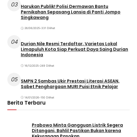
03
Harukan Publik! Polisi Dermawan Bantu
Pernikahan Sepasang Lansia di Panti Jompo
Singkawang
26/06/2025
•
331 Dilihat
04
Durian Nile Resmi Terdaftar, Varietas Lokal
Limapuluh Kota Siap Perkuat Daya Saing Durian
Indonesia
16/12/2025
•
249 Dilihat
05
SMPN 2 Sambas Ukir Prestasi Literasi ASEAN,
Sabet Penghargaan MURI Puisi Etnik Pelajar
14/01/2026
•
150 Dilihat
Berita Terbaru
Prabowo Minta Gangguan Listrik Segera
Ditangani, Bahlil Pastikan Bukan karena
Kekurangan Pasokan