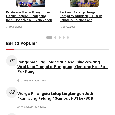
Megapolitan
Perkebunan
Sumbar
Prabowo Minta Gangguan
Perkuat Sinergi dengan
P
Listrik Segera Ditangani,
Pemprov Sumbar, PTPN IV
P
Bahlil Pastikan Bukan karena
PalmCo Selaraskan
B
Kekurangan Pasokan
Operasional dengan
B
04/08/2026
Pembangunan Daerah
30/07/2026
Berita Populer
01
Pengamen Lagu Mandarin Asal Singkawang
Viral Usai Tampil di Panggung Klenteng Hon San
Pak Kung
03/07/2025
•
506 Dilihat
02
Warga Pinangsia Sulap Lingkungan Jadi
“Kampung Pelangi” Sambut HUT ke-80 RI
07/08/2025
•
448 Dilihat