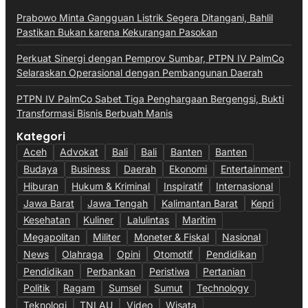
Prabowo Minta Gangguan Listrik Segera Ditangani, Bahlil
Pastikan Bukan karena Kekurangan Pasokan
Perkuat Sinergi dengan Pemprov Sumbar, PTPN IV PalmCo
Selaraskan Operasional dengan Pembangunan Daerah
PTPN IV PalmCo Sabet Tiga Penghargaan Bergengsi, Bukti
Transformasi Bisnis Berbuah Manis
Kategori
Aceh
Advokat
Bali
Bali
Banten
Banten
Budaya
Business
Daerah
Ekonomi
Entertainment
Hiburan
Hukum & Kriminal
Inspiratif
Internasional
Jawa Barat
Jawa Tengah
Kalimantan Barat
Kepri
Kesehatan
Kuliner
Lalulintas
Maritim
Megapolitan
Militer
Moneter & Fiskal
Nasional
News
Olahraga
Opini
Otomotif
Pendidikan
Pendidikan
Perbankan
Peristiwa
Pertanian
Politik
Ragam
Sumsel
Sumut
Technology
Teknologi
TNI AU
Video
Wisata