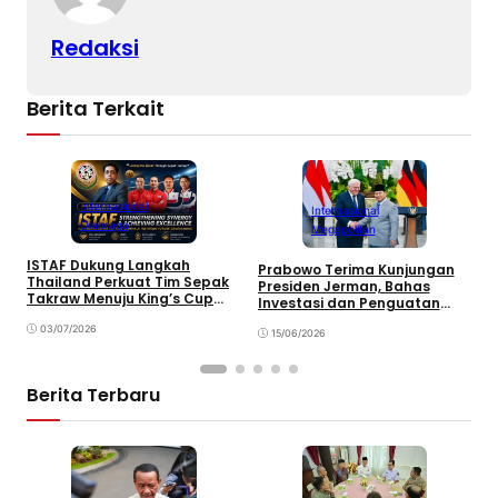
Redaksi
Berita Terkait
Internasional
Internasional
Olahraga
Megapolitan
ISTAF Dukung Langkah
P
Prabowo Terima Kunjungan
Thailand Perkuat Tim Sepak
M
Presiden Jerman, Bahas
Takraw Menuju King’s Cup
S
Investasi dan Penguatan
2026
Kemitraan Strategis
03/07/2026
15/06/2026
Berita Terbaru