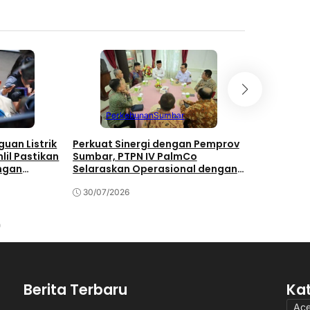
Perkebunan
Sumbar
Jawa
uan Listrik
Perkuat Sinergi dengan Pemprov
PTPN IV P
lil Pastikan
Sumbar, PTPN IV PalmCo
Pengharga
ngan
Selaraskan Operasional dengan
Transforma
Pembangunan Daerah
Manis
30/07/2026
28/07/202
Berita Terbaru
Ka
Ac