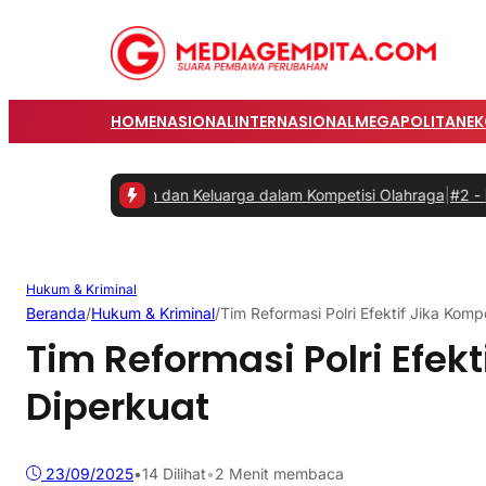
HOME
NASIONAL
INTERNASIONAL
MEGAPOLITAN
E
 Karyawan dan Keluarga dalam Kompetisi Olahraga
|
#2 -
Prabowo Min
Hukum & Kriminal
Beranda
/
Hukum & Kriminal
/
Tim Reformasi Polri Efektif Jika Kom
Tim Reformasi Polri Efek
Diperkuat
23/09/2025
•
14
Dilihat
•
2 Menit membaca