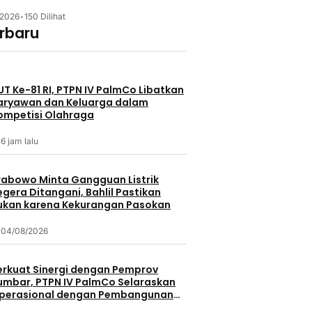
/2026
•
150 Dilihat
erbaru
UT Ke-81 RI, PTPN IV PalmCo Libatkan
aryawan dan Keluarga dalam
ompetisi Olahraga
6 jam lalu
rabowo Minta Gangguan Listrik
egera Ditangani, Bahlil Pastikan
ukan karena Kekurangan Pasokan
04/08/2026
erkuat Sinergi dengan Pemprov
umbar, PTPN IV PalmCo Selaraskan
perasional dengan Pembangunan
aerah