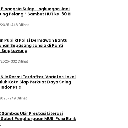
Pinangsia Sulap Lingkungan Jadi
ng Pelangi” Sambut HUT ke-80 RI
/2025
•
448 Dilihat
n Publik! Polisi Dermawan Bantu
ahan Sepasang Lansia di Panti
 Singkawang
/2025
•
332 Dilihat
 Nile Resmi Terdaftar, Varietas Lokal
luh Kota Siap Perkuat Daya Saing
 Indonesia
/2025
•
249 Dilihat
 Sambas Ukir Prestasi Literasi
 Sabet Penghargaan MURI Puisi Etnik
r