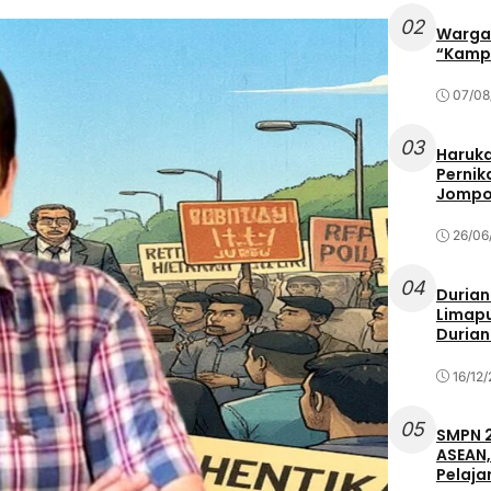
02
Warga 
“Kampu
07/08
03
Haruka
Pernik
Jompo
26/06
04
Durian
Limapu
Durian
16/12
05
SMPN 2
ASEAN,
Pelaja