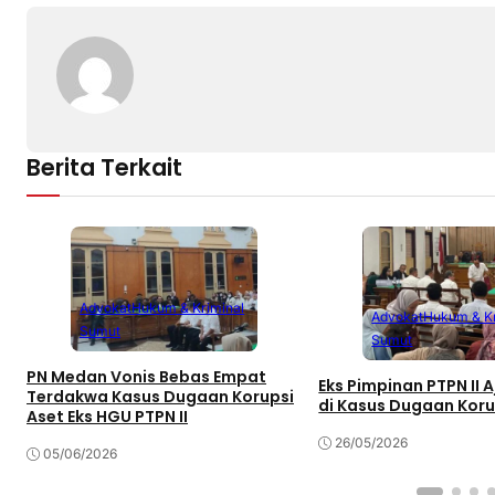
k
o
p
k
Berita Terkait
Advokat
Hukum & Kriminal
Advokat
Hukum & Kr
Sumut
Sumut
PN Medan Vonis Bebas Empat
Eks Pimpinan PTPN II 
Terdakwa Kasus Dugaan Korupsi
di Kasus Dugaan Koru
Aset Eks HGU PTPN II
26/05/2026
05/06/2026