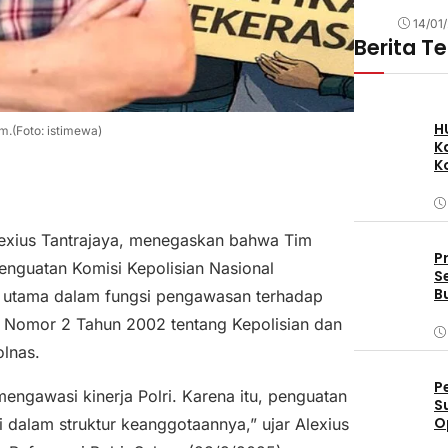
14/01
Berita T
H
m.(Foto: istimewa)
K
K
Alexius Tantrajaya, menegaskan bahwa Tim
P
 penguatan Komisi Kepolisian Nasional
S
B
 utama dalam fungsi pengawasan terhadap
 Nomor 2 Tahun 2002 tentang Kepolisian dan
lnas.
P
ngawasi kinerja Polri. Karena itu, penguatan
S
O
 dalam struktur keanggotaannya,” ujar Alexius
D