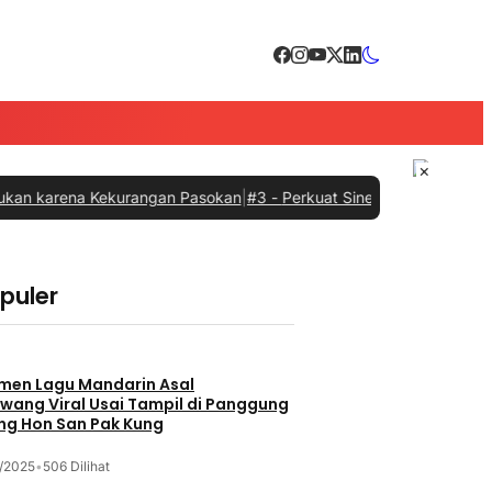
×
na Kekurangan Pasokan
|
#3 -
Perkuat Sinergi dengan Pemprov Sumba
opuler
men Lagu Mandarin Asal
wang Viral Usai Tampil di Panggung
ng Hon San Pak Kung
/2025
•
506 Dilihat