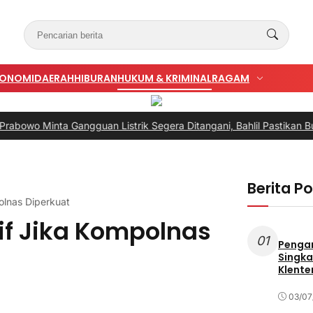
KONOMI
DAERAH
HIBURAN
HUKUM & KRIMINAL
RAGAM
ta Gangguan Listrik Segera Ditangani, Bahlil Pastikan Bukan kare
Berita P
polnas Diperkuat
tif Jika Kompolnas
01
Penga
Singka
Klente
03/07