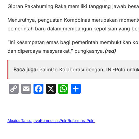
Gibran Rakabuming Raka memiliki tanggung jawab besa
Menurutnya, penguatan Kompolnas merupakan momentu
pemerintah baru dalam membangun kepolisian yang bersi
“Ini kesempatan emas bagi pemerintah membuktikan ko
dan dipercaya masyarakat,” pungkasnya.
(red)
Baca juga:
PalmCo Kolaborasi dengan TNI-Polri unt
C
E
F
X
W
S
o
m
a
h
h
p
ai
c
at
ar
y
l
e
s
e
Alexius Tantrajaya
Kompolnas
Polri
Reformasi Polri
Li
b
A
n
o
p