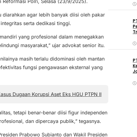
Reformasi Polri, Selasa (23/9/2025).
diarahkan agar lebih banyak diisi oleh pakar
P
ntegritas serta dedikasi tinggi.
P
T
a mandiri yang profesional dalam menegakkan
ndungi masyarakat,” ujar advokat senior itu.
nilainya masih terlalu didominasi oleh mantan
P
K
 efektivitas fungsi pengawasan eksternal yang
J
asus Dugaan Korupsi Aset Eks HGU PTPN II
tas, tetapi benar-benar diisi figur independen
ofesional, dan dipercaya publik,” tegasnya.
Presiden Prabowo Subianto dan Wakil Presiden