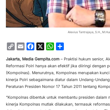
Alexius Tantrajaya, S.H., M.Hu
C
E
F
X
W
S
o
m
a
h
h
Jakarta, Media Gempita.com
– Praktisi hukum senior, 
p
ai
c
at
ar
Reformasi Polri hanya akan efektif jika diiringi dengan
y
l
e
s
e
(Kompolnas). Menurutnya, Kompolnas merupakan kunci
Li
b
A
kinerja Polri sebagaimana diatur dalam Undang-Undang
n
o
p
Peraturan Presiden Nomor 17 Tahun 2011 tentang Kompo
k
o
p
“Kompolnas dibentuk untuk membantu presiden dalam me
k
kinerja Kompolnas mutlak dilakukan, termasuk reformasi