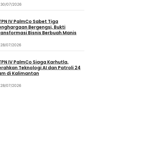
30/07/2026
TPN IV PalmCo Sabet Tiga
enghargaan Bergengsi, Bukti
ransformasi Bisnis Berbuah Manis
28/07/2026
TPN IV PalmCo Siaga Karhutla,
erahkan Teknologi AI dan Patroli 24
am di Kalimantan
28/07/2026