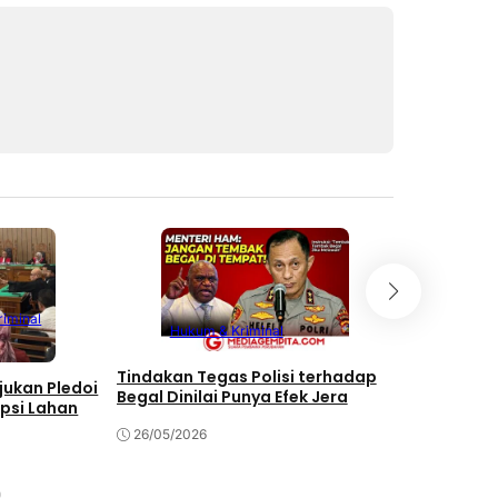
iminal
Hukum & Kriminal
Huku
Tindakan Tegas Polisi terhadap
Alexius Ta
Ajukan Pledoi
Begal Dinilai Punya Efek Jera
SEMA soal 
psi Lahan
26/05/2026
26/05/202