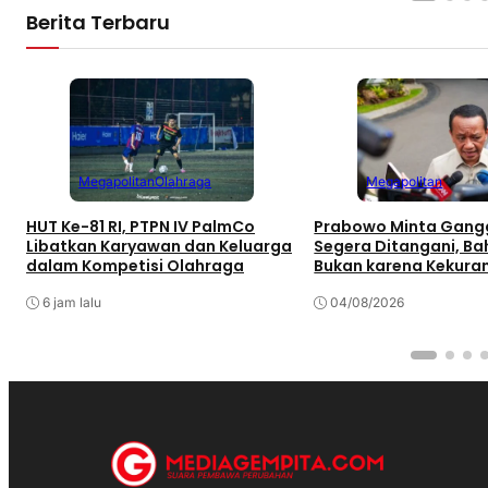
Berita Terbaru
Megapolitan
Olahraga
Megapolitan
HUT Ke-81 RI, PTPN IV PalmCo
Prabowo Minta Gangg
Libatkan Karyawan dan Keluarga
Segera Ditangani, Bah
dalam Kompetisi Olahraga
Bukan karena Kekura
Pasokan
6 jam lalu
04/08/2026