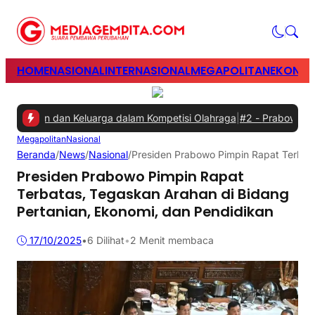
HOME
NASIONAL
INTERNASIONAL
MEGAPOLITAN
EKONOM
awan dan Keluarga dalam Kompetisi Olahraga
|
#2 -
Prabowo Minta G
Megapolitan
Nasional
Beranda
/
News
/
Nasional
/
Presiden Prabowo Pimpin Rapat Terbata
Presiden Prabowo Pimpin Rapat
Terbatas, Tegaskan Arahan di Bidang
Pertanian, Ekonomi, dan Pendidikan
17/10/2025
•
6
Dilihat
•
2 Menit membaca