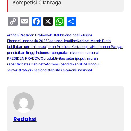
Kompetisi Olahraga
C
E
F
X
W
S
o
m
a
h
h
arahan Presiden Prabowo
BUMN
devisa hasil ekspor
p
ai
c
at
ar
Ekonomi Indonesia 2025
Featured
Headline
Kabinet Merah Putih
y
l
e
s
e
kebijakan pertanian
kebijakan Presiden
Kertanegara
Ketahanan Pangan
pendidikan tinggi Indonesia
penguatan ekonomi nasional
Li
b
A
PRESIDEN PRABOWO
produktivitas petani
pupuk murah
rapat terbatas kabinet
reformasi pendidikan
SDM Unggul
n
o
p
sektor strategis nasional
stabilitas ekonomi nasional
k
o
p
k
Redaksi