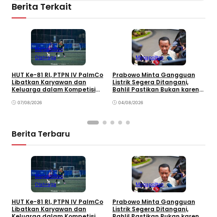
Berita Terkait
Megapolitan
Olahraga
Megapolitan
HUT Ke-81 RI, PTPN IV PalmCo
Prabowo Minta Gangguan
P
Libatkan Karyawan dan
Listrik Segera Ditangani,
K
Keluarga dalam Kompetisi
Bahlil Pastikan Bukan karena
A
Olahraga
Kekurangan Pasokan
K
07/08/2026
04/08/2026
Berita Terbaru
Megapolitan
Olahraga
Megapolitan
HUT Ke-81 RI, PTPN IV PalmCo
Prabowo Minta Gangguan
P
Libatkan Karyawan dan
Listrik Segera Ditangani,
P
Keluarga dalam Kompetisi
Bahlil Pastikan Bukan karena
P