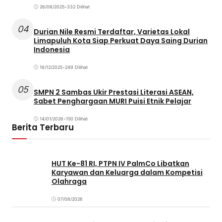
26/06/2025
•
332 Dilihat
04
Durian Nile Resmi Terdaftar, Varietas Lokal
Limapuluh Kota Siap Perkuat Daya Saing Durian
Indonesia
16/12/2025
•
249 Dilihat
05
SMPN 2 Sambas Ukir Prestasi Literasi ASEAN,
Sabet Penghargaan MURI Puisi Etnik Pelajar
14/01/2026
•
150 Dilihat
Berita Terbaru
HUT Ke-81 RI, PTPN IV PalmCo Libatkan
Karyawan dan Keluarga dalam Kompetisi
Olahraga
07/08/2026