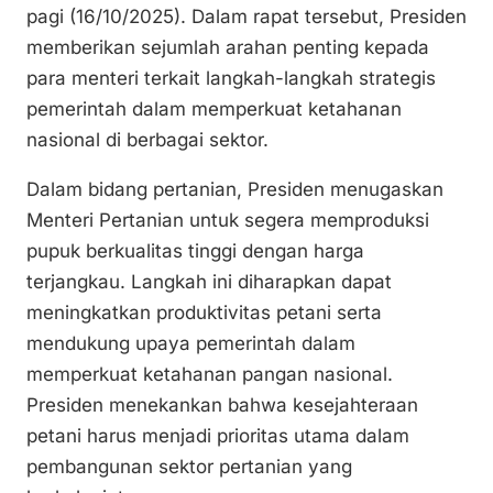
Li
b
A
pagi (16/10/2025). Dalam rapat tersebut, Presiden
n
o
p
memberikan sejumlah arahan penting kepada
k
o
p
para menteri terkait langkah-langkah strategis
k
pemerintah dalam memperkuat ketahanan
nasional di berbagai sektor.
Dalam bidang pertanian, Presiden menugaskan
Menteri Pertanian untuk segera memproduksi
pupuk berkualitas tinggi dengan harga
terjangkau. Langkah ini diharapkan dapat
meningkatkan produktivitas petani serta
mendukung upaya pemerintah dalam
memperkuat ketahanan pangan nasional.
Presiden menekankan bahwa kesejahteraan
petani harus menjadi prioritas utama dalam
pembangunan sektor pertanian yang