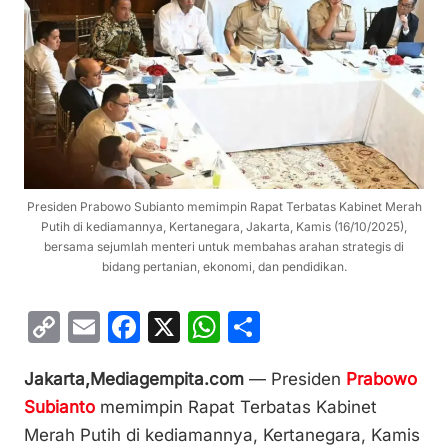
Presiden Prabowo Subianto memimpin Rapat Terbatas Kabinet Merah
Putih di kediamannya, Kertanegara, Jakarta, Kamis (16/10/2025),
bersama sejumlah menteri untuk membahas arahan strategis di
bidang pertanian, ekonomi, dan pendidikan.
C
E
F
X
W
S
o
m
a
h
h
Jakarta,Mediagempita.com
— Presiden
Prabowo
p
ai
c
at
ar
Subianto
memimpin Rapat Terbatas Kabinet
y
l
e
s
e
Merah Putih di kediamannya, Kertanegara, Kamis