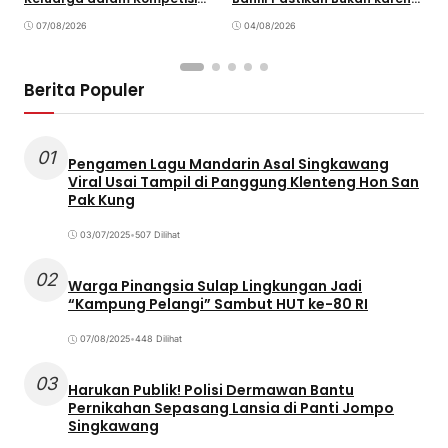
Olahraga
Kekurangan Pasokan
O
07/08/2026
04/08/2026
P
Berita Populer
01
Pengamen Lagu Mandarin Asal Singkawang
Viral Usai Tampil di Panggung Klenteng Hon San
Pak Kung
03/07/2025
•
507 Dilihat
02
Warga Pinangsia Sulap Lingkungan Jadi
“Kampung Pelangi” Sambut HUT ke-80 RI
07/08/2025
•
448 Dilihat
03
Harukan Publik! Polisi Dermawan Bantu
Pernikahan Sepasang Lansia di Panti Jompo
Singkawang