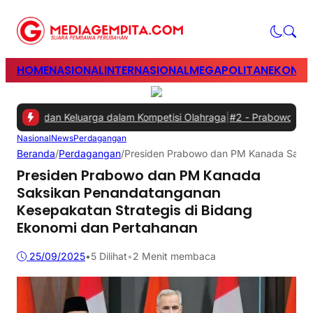
HOME
NASIONAL
INTERNASIONAL
MEGAPOLITAN
EKONOM
an dan Keluarga dalam Kompetisi Olahraga
|
#2 -
Prabowo Minta Gang
Nasional
News
Perdagangan
Beranda
/
Perdagangan
/
Presiden Prabowo dan PM Kanada Saksik
Presiden Prabowo dan PM Kanada
Saksikan Penandatanganan
Kesepakatan Strategis di Bidang
Ekonomi dan Pertahanan
25/09/2025
•
5
Dilihat
•
2 Menit membaca