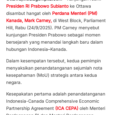
p
ai
c
at
ar
Presiden RI Prabowo Subianto
ke Ottawa
y
l
e
s
e
disambut hangat oleh
Perdana Menteri (PM)
Li
b
A
Kanada, Mark Carney,
di West Block, Parliament
n
o
p
Hill, Rabu (24/9/2025). PM Carney menyebut
k
o
p
kunjungan Presiden Prabowo sebagai momen
k
bersejarah yang menandai langkah baru dalam
hubungan Indonesia–Kanada.
Dalam kesempatan tersebut, kedua pemimpin
menyaksikan penandatanganan sejumlah nota
kesepahaman (MoU) strategis antara kedua
negara.
Kesepakatan pertama adalah penandatanganan
Indonesia-Canada Comprehensive Economic
Partnership Agreement
(ICA CEPA)
oleh Menteri