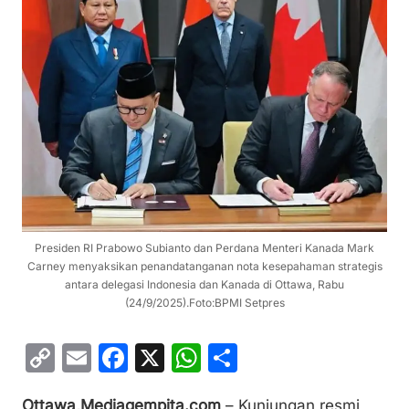
Presiden RI Prabowo Subianto dan Perdana Menteri Kanada Mark
Carney menyaksikan penandatanganan nota kesepahaman strategis
antara delegasi Indonesia dan Kanada di Ottawa, Rabu
(24/9/2025).Foto:BPMI Setpres
C
E
F
X
W
S
o
m
a
h
h
Ottawa,Mediagempita.com
– Kunjungan resmi