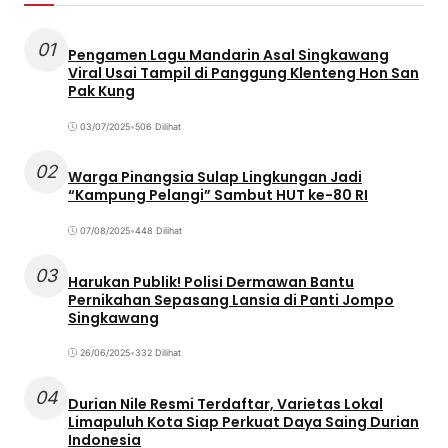
01
Pengamen Lagu Mandarin Asal Singkawang
Viral Usai Tampil di Panggung Klenteng Hon San
Pak Kung
03/07/2025
•
506 Dilihat
02
Warga Pinangsia Sulap Lingkungan Jadi
“Kampung Pelangi” Sambut HUT ke-80 RI
07/08/2025
•
448 Dilihat
03
Harukan Publik! Polisi Dermawan Bantu
Pernikahan Sepasang Lansia di Panti Jompo
Singkawang
26/06/2025
•
332 Dilihat
04
Durian Nile Resmi Terdaftar, Varietas Lokal
Limapuluh Kota Siap Perkuat Daya Saing Durian
Indonesia