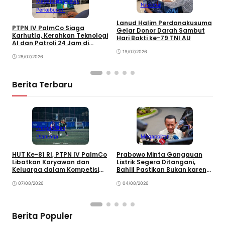
Megapolitan
News
Nasional
Perkebunan
Lanud Halim Perdanakusuma
S
PTPN IV PalmCo Siaga
Gelar Donor Darah Sambut
P
Karhutla, Kerahkan Teknologi
Hari Bakti ke-79 TNI AU
B
AI dan Patroli 24 Jam di
M
Kalimantan
19/07/2026
28/07/2026
Berita Terbaru
Megapolitan
Olahraga
Megapolitan
HUT Ke-81 RI, PTPN IV PalmCo
Prabowo Minta Gangguan
P
Libatkan Karyawan dan
Listrik Segera Ditangani,
P
Keluarga dalam Kompetisi
Bahlil Pastikan Bukan karena
P
Olahraga
Kekurangan Pasokan
O
07/08/2026
04/08/2026
P
Berita Populer