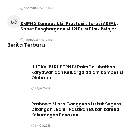
16/12/2025
•
249 Dilihat
05
SMPN 2 Sambas Ukir Prestasi Literasi ASEAN,
Sabet Penghargaan MURI Puisi Etnik Pelajar
14/01/2026
•
150 Dilihat
Berita Terbaru
HUT Ke-81 RI, PTPN IV PalmCo Libatkan
Karyawan dan Keluarga dalam Kompetisi
Olahraga
07/08/2026
Prabowo Minta Gangguan Listrik Segera
Ditangani, Bahlil Pastikan Bukan karena
Kekurangan Pasokan
04/08/2026