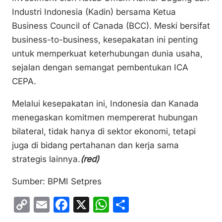
Industri Indonesia (Kadin) bersama Ketua
Business Council of Canada (BCC). Meski bersifat
business-to-business, kesepakatan ini penting
untuk memperkuat keterhubungan dunia usaha,
sejalan dengan semangat pembentukan ICA
CEPA.
Melalui kesepakatan ini, Indonesia dan Kanada
menegaskan komitmen mempererat hubungan
bilateral, tidak hanya di sektor ekonomi, tetapi
juga di bidang pertahanan dan kerja sama
strategis lainnya.
(red)
Sumber: BPMI Setpres
C
E
F
X
W
S
o
m
a
h
h