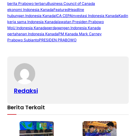
berita Prabowo terbaru
Business Council of Canada
p
ai
c
at
ar
ekonomi Indonesia Kanada
Featured
Headline
y
l
e
s
e
hubungan Indonesia Kanada
ICA CEPA
investasi Indonesia Kanada
Kadin
kerja sama Indonesia Kanada
lawatan Presiden Prabowo
Li
b
A
MoU Indonesia Kanada
perdagangan Indonesia Kanada
pertahanan Indonesia Kanada
PM Kanada Mark Carney
n
o
p
Prabowo Subianto
PRESIDEN PRABOWO
k
o
p
k
Redaksi
Berita Terkait
Megapolitan
Militer