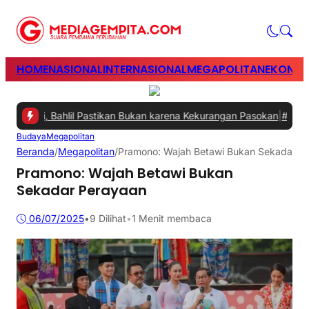
HOME
NASIONAL
INTERNASIONAL
MEGAPOLITAN
EKONOM
ngani, Bahlil Pastikan Bukan karena Kekurangan Pasokan
|
#2 -
Perku
Budaya
Megapolitan
Beranda
/
Megapolitan
/
Pramono: Wajah Betawi Bukan Sekadar P
Pramono: Wajah Betawi Bukan
Sekadar Perayaan
06/07/2025
•
9
Dilihat
•
1 Menit membaca