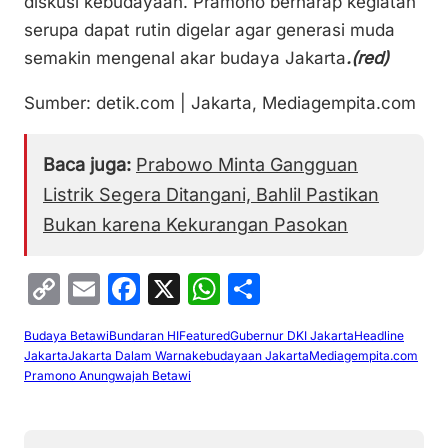
diskusi kebudayaan. Pramono berharap kegiatan
serupa dapat rutin digelar agar generasi muda
semakin mengenal akar budaya Jakarta
.(red)
Sumber: detik.com | Jakarta, Mediagempita.com
Baca juga:
Prabowo Minta Gangguan
Listrik Segera Ditangani, Bahlil Pastikan
Bukan karena Kekurangan Pasokan
C
E
F
X
W
S
o
m
a
h
h
Budaya Betawi
Bundaran HI
Featured
Gubernur DKI Jakarta
Headline
p
ai
c
at
ar
Jakarta
Jakarta Dalam Warna
kebudayaan Jakarta
Mediagempita.com
y
l
e
s
e
Pramono Anung
wajah Betawi
Li
b
A