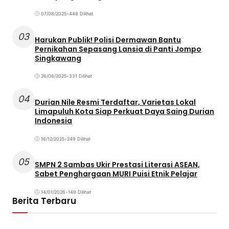
07/08/2025
•
448 Dilihat
03
Harukan Publik! Polisi Dermawan Bantu
Pernikahan Sepasang Lansia di Panti Jompo
Singkawang
26/06/2025
•
331 Dilihat
04
Durian Nile Resmi Terdaftar, Varietas Lokal
Limapuluh Kota Siap Perkuat Daya Saing Durian
Indonesia
16/12/2025
•
249 Dilihat
05
SMPN 2 Sambas Ukir Prestasi Literasi ASEAN,
Sabet Penghargaan MURI Puisi Etnik Pelajar
14/01/2026
•
149 Dilihat
Berita Terbaru