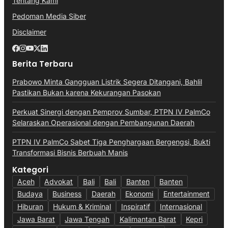
Tentang Kami
Pedoman Media Siber
Disclaimer
Berita Terbaru
Prabowo Minta Gangguan Listrik Segera Ditangani, Bahlil
Pastikan Bukan karena Kekurangan Pasokan
Perkuat Sinergi dengan Pemprov Sumbar, PTPN IV PalmCo
Selaraskan Operasional dengan Pembangunan Daerah
PTPN IV PalmCo Sabet Tiga Penghargaan Bergengsi, Bukti
Transformasi Bisnis Berbuah Manis
Kategori
Aceh
Advokat
Bali
Bali
Banten
Banten
Budaya
Business
Daerah
Ekonomi
Entertainment
Hiburan
Hukum & Kriminal
Inspiratif
Internasional
Jawa Barat
Jawa Tengah
Kalimantan Barat
Kepri