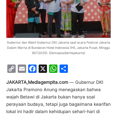
Gubernur dan Wakil Gubernur DKI Jakarta saat acara Festival Jakarta
Dalam Warna di Bundaran Hotel Indonesia (HI), Jakarta Pusat, Minggu
(6/7/2025). (Gemapos/beritajakarta)
C
E
F
X
W
S
o
m
a
h
h
JAKARTA,Mediagempita.com
— Gubernur DKI
p
ai
c
at
ar
Jakarta Pramono Anung menegaskan bahwa
y
l
e
s
e
wajah Betawi di Jakarta bukan hanya soal
Li
b
A
perayaan budaya, tetapi juga bagaimana kearifan
n
o
p
lokal ini hadir dalam kehidupan sehari-hari di