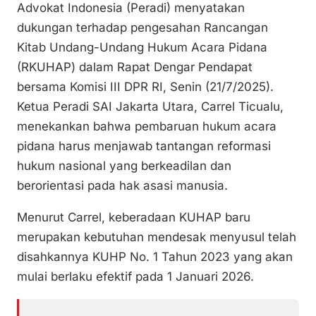
Advokat Indonesia (Peradi) menyatakan
y
l
e
s
e
dukungan terhadap pengesahan Rancangan
Li
b
A
Kitab Undang-Undang Hukum Acara Pidana
n
o
p
(RKUHAP) dalam Rapat Dengar Pendapat
k
o
p
bersama Komisi III DPR RI, Senin (21/7/2025).
k
Ketua Peradi SAI Jakarta Utara, Carrel Ticualu,
menekankan bahwa pembaruan hukum acara
pidana harus menjawab tantangan reformasi
hukum nasional yang berkeadilan dan
berorientasi pada hak asasi manusia.
Menurut Carrel, keberadaan KUHAP baru
merupakan kebutuhan mendesak menyusul telah
disahkannya KUHP No. 1 Tahun 2023 yang akan
mulai berlaku efektif pada 1 Januari 2026.