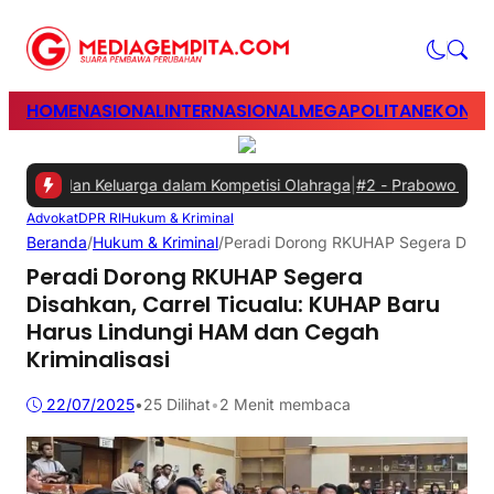
HOME
NASIONAL
INTERNASIONAL
MEGAPOLITAN
EKONOM
n dan Keluarga dalam Kompetisi Olahraga
|
#2 -
Prabowo Minta Gangg
Advokat
DPR RI
Hukum & Kriminal
Beranda
/
Hukum & Kriminal
/
Peradi Dorong RKUHAP Segera Disahk
Peradi Dorong RKUHAP Segera
Disahkan, Carrel Ticualu: KUHAP Baru
Harus Lindungi HAM dan Cegah
Kriminalisasi
22/07/2025
•
25
Dilihat
•
2 Menit membaca