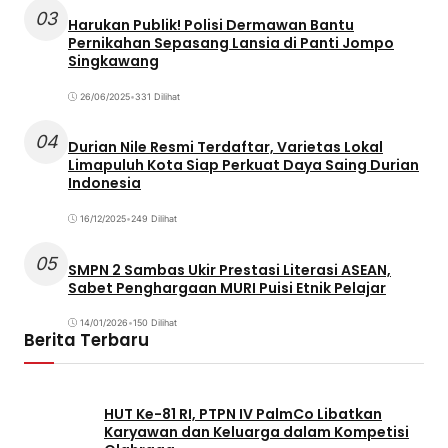
03
Harukan Publik! Polisi Dermawan Bantu
Pernikahan Sepasang Lansia di Panti Jompo
Singkawang
26/06/2025
•
331 Dilihat
04
Durian Nile Resmi Terdaftar, Varietas Lokal
Limapuluh Kota Siap Perkuat Daya Saing Durian
Indonesia
16/12/2025
•
249 Dilihat
05
SMPN 2 Sambas Ukir Prestasi Literasi ASEAN,
Sabet Penghargaan MURI Puisi Etnik Pelajar
14/01/2026
•
150 Dilihat
Berita Terbaru
HUT Ke-81 RI, PTPN IV PalmCo Libatkan
Karyawan dan Keluarga dalam Kompetisi