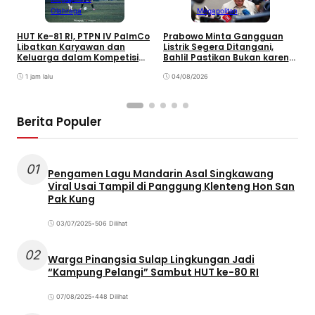
Olahraga
Megapolitan
HUT Ke-81 RI, PTPN IV PalmCo
Prabowo Minta Gangguan
P
Libatkan Karyawan dan
Listrik Segera Ditangani,
P
Keluarga dalam Kompetisi
Bahlil Pastikan Bukan karena
P
Olahraga
Kekurangan Pasokan
O
1 jam lalu
04/08/2026
P
Berita Populer
01
Pengamen Lagu Mandarin Asal Singkawang
Viral Usai Tampil di Panggung Klenteng Hon San
Pak Kung
03/07/2025
•
506 Dilihat
02
Warga Pinangsia Sulap Lingkungan Jadi
“Kampung Pelangi” Sambut HUT ke-80 RI
07/08/2025
•
448 Dilihat