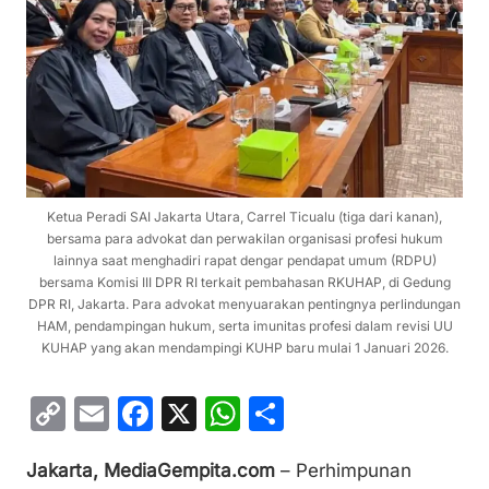
Ketua Peradi SAI Jakarta Utara, Carrel Ticualu (tiga dari kanan),
bersama para advokat dan perwakilan organisasi profesi hukum
lainnya saat menghadiri rapat dengar pendapat umum (RDPU)
bersama Komisi III DPR RI terkait pembahasan RKUHAP, di Gedung
DPR RI, Jakarta. Para advokat menyuarakan pentingnya perlindungan
HAM, pendampingan hukum, serta imunitas profesi dalam revisi UU
KUHAP yang akan mendampingi KUHP baru mulai 1 Januari 2026.
C
E
F
X
W
S
o
m
a
h
h
Jakarta, MediaGempita.com
– Perhimpunan
p
ai
c
at
ar