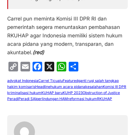
Carrel pun meminta Komisi III DPR RI dan
pemerintah segera menuntaskan pembahasan
RKUHAP agar Indonesia memiliki sistem hukum
acara pidana yang modern, transparan, dan
akuntabel.
(red)
C
E
F
X
W
S
o
m
a
h
h
advokat Indonesia
Carrel Ticualu
Featured
ganti rugi salah tangkap
p
ai
c
at
ar
hakim komisaris
Headline
hukum acara pidana
kesalahan
Komisi III DPR
y
l
e
s
e
kriminalisasi hukum
KUHAP baru
KUHP 2023
Obstruction of Justice
Peradi
Peradi SAI
perlindungan HAM
reformasi hukum
RKUHAP
Li
b
A
n
o
p
k
o
p
k