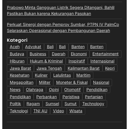
Prabowo Minta Gangguan Listrik Segera Ditangani, Bahlil
Pastikan Bukan karena Kekurangan Pasokan
Perkuat Sinergi dengan Pemprov Sumbar, PTPN IV PalmCo
Selaraskan Operasional dengan Pembangunan Daerah
Kategori
Aceh
Advokat
Bali
Bali
Banten
Banten
Budaya
Business
Daerah
Ekonomi
Entertainment
Hiburan
Hukum & Kriminal
Inspiratif
Internasional
Jawa Barat
Jawa Tengah
Kalimantan Barat
Kepri
Kesehatan
Kuliner
Lalulintas
Maritim
Megapolitan
Militer
Moneter & Fiskal
Nasional
News
Olahraga
Opini
Otomotif
Pendidikan
Pendidikan
Perbankan
Peristiwa
Pertanian
Politik
Ragam
Sumsel
Sumut
Technology
Teknologi
TNI AU
Video
Wisata