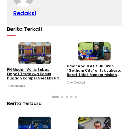
Redaksi
Berita Terkait
Advokat
Advokat
Hukum & Kriminal
Megapolitan
Sumut
Umar Abdul Aziz: Julukan
PN Medan Vonis Bebas
“Gotham City” untuk Jakarta
E
Empat Terdakwa Kasus
Barat Tidak Mencerminkan
P
Dugaan Korupsi Aset Eks HGU
Kondisi Secara Utuh
K
PTPN II
04/06/2026
05/06/2026
Berita Terbaru
Megapolitan