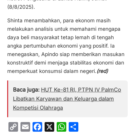
(8/8/2025).
Shinta menambahkan, para ekonom masih
melakukan analisis untuk memahami mengapa
daya beli masyarakat tetap lemah di tengah
angka pertumbuhan ekonomi yang positif. Ia
menegaskan, Apindo siap memberikan masukan
konstruktif demi menjaga stabilitas ekonomi dan
memperkuat konsumsi dalam negeri.
(red)
Baca juga:
HUT Ke-81 RI, PTPN IV PalmCo
Libatkan Karyawan dan Keluarga dalam
Kompetisi Olahraga
C
E
F
X
W
S