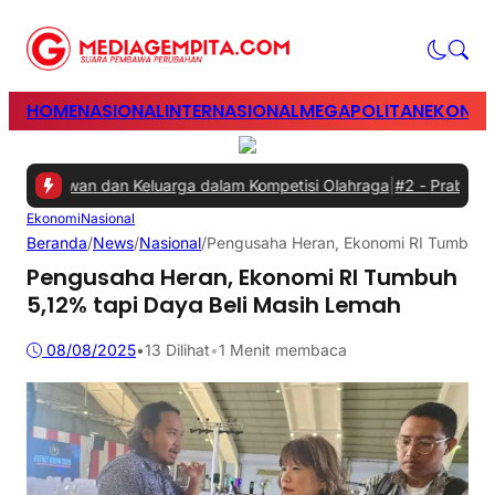
HOME
NASIONAL
INTERNASIONAL
MEGAPOLITAN
EKONOM
aryawan dan Keluarga dalam Kompetisi Olahraga
|
#2 -
Prabowo Minta
Ekonomi
Nasional
Beranda
/
News
/
Nasional
/
Pengusaha Heran, Ekonomi RI Tumbuh 5
Pengusaha Heran, Ekonomi RI Tumbuh
5,12% tapi Daya Beli Masih Lemah
08/08/2025
•
13
Dilihat
•
1 Menit membaca