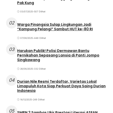
Pak Kung
03/07/2025
•
507 Dilihat
02
Warga Pinangsia Sulap Lingkungan Jadi
“Kampung Pelangi” Sambut HUT ke-80 RI
07/08/2025
•
448 Dilihat
03
Harukan Publik! Polisi Dermawan Bantu
Pernikahan Sepasang Lansia di Panti Jompo
Singkawang
26/06/2025
•
332 Dilihat
04
Durian Nile Resmi Terdaftar, Varietas Lokal
Limapuluh Kota Siap Perkuat Daya Saing Durian
Indonesia
16/12/2025
•
249 Dilihat
05
SMPN 2 Sambas Ukir Prestasi Literasi ASEAN,