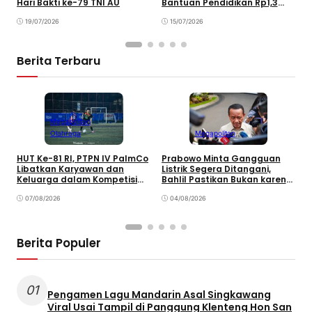
Hari Bakti ke-79 TNI AU
Bantuan Pendidikan Rp1,3
5
Miliar
T
19/07/2026
15/07/2026
Berita Terbaru
Megapolitan
Olahraga
Megapolitan
HUT Ke-81 RI, PTPN IV PalmCo
Prabowo Minta Gangguan
P
Libatkan Karyawan dan
Listrik Segera Ditangani,
P
Keluarga dalam Kompetisi
Bahlil Pastikan Bukan karena
P
Olahraga
Kekurangan Pasokan
O
07/08/2026
04/08/2026
P
Berita Populer
01
Pengamen Lagu Mandarin Asal Singkawang
Viral Usai Tampil di Panggung Klenteng Hon San