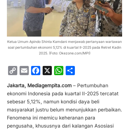
Ketua Umum Apindo Shinta Kamdani menjawab pertanyaan wartawan
soal pertumbuhan ekonomi 5,12% di kuartal II-2025 pada Retret Kadin
2025. (Foto: Okezone.com/MPI)
C
E
F
X
W
S
o
m
a
h
h
Jakarta, Mediagempita.com
– Pertumbuhan
p
ai
c
at
ar
ekonomi Indonesia pada kuartal II-2025 tercatat
y
l
e
s
e
sebesar 5,12%, namun kondisi daya beli
Li
b
A
masyarakat justru belum menunjukkan perbaikan.
n
o
p
Fenomena ini memicu keheranan para
k
o
p
pengusaha, khususnya dari kalangan Asosiasi