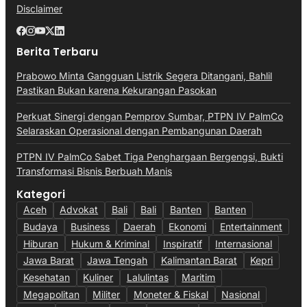
Disclaimer
Berita Terbaru
Prabowo Minta Gangguan Listrik Segera Ditangani, Bahlil
Pastikan Bukan karena Kekurangan Pasokan
Perkuat Sinergi dengan Pemprov Sumbar, PTPN IV PalmCo
Selaraskan Operasional dengan Pembangunan Daerah
PTPN IV PalmCo Sabet Tiga Penghargaan Bergengsi, Bukti
Transformasi Bisnis Berbuah Manis
Kategori
Aceh
Advokat
Bali
Bali
Banten
Banten
Budaya
Business
Daerah
Ekonomi
Entertainment
Hiburan
Hukum & Kriminal
Inspiratif
Internasional
Jawa Barat
Jawa Tengah
Kalimantan Barat
Kepri
Kesehatan
Kuliner
Lalulintas
Maritim
Megapolitan
Militer
Moneter & Fiskal
Nasional