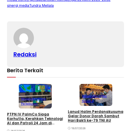
y
l
e
s
e
sinergi media
Tundra Meliala
Li
b
A
n
o
p
k
o
p
k
Redaksi
Berita Terkait
Megapolitan
Militer
Megapolitan
News
Nasional
Perkebunan
Lanud Halim Perdanakusuma
S
PTPN IV PalmCo Siaga
Gelar Donor Darah Sambut
P
Karhutla, Kerahkan Teknologi
Hari Bakti ke-79 TNI AU
B
AI dan Patroli 24 Jam di
M
Kalimantan
19/07/2026
28/07/2026