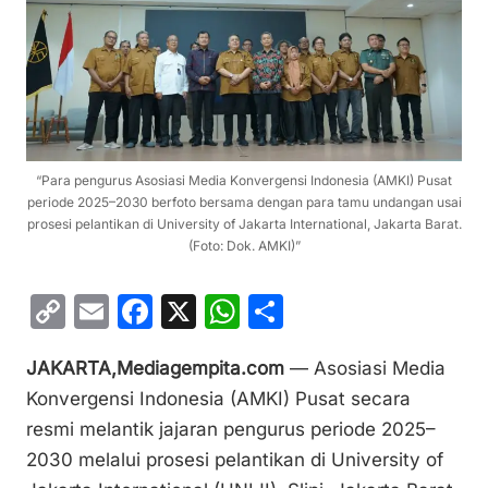
“Para pengurus Asosiasi Media Konvergensi Indonesia (AMKI) Pusat
periode 2025–2030 berfoto bersama dengan para tamu undangan usai
prosesi pelantikan di University of Jakarta International, Jakarta Barat.
(Foto: Dok. AMKI)”
C
E
F
X
W
S
o
m
a
h
h
JAKARTA,Mediagempita.com
— Asosiasi Media
p
ai
c
at
ar
Konvergensi Indonesia (AMKI) Pusat secara
y
l
e
s
e
resmi melantik jajaran pengurus periode 2025–
Li
b
A
2030 melalui prosesi pelantikan di University of
n
o
p