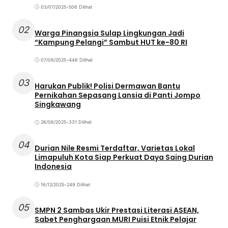
03/07/2025
•
506 Dilihat
02
Warga Pinangsia Sulap Lingkungan Jadi
“Kampung Pelangi” Sambut HUT ke-80 RI
07/08/2025
•
448 Dilihat
03
Harukan Publik! Polisi Dermawan Bantu
Pernikahan Sepasang Lansia di Panti Jompo
Singkawang
26/06/2025
•
331 Dilihat
04
Durian Nile Resmi Terdaftar, Varietas Lokal
Limapuluh Kota Siap Perkuat Daya Saing Durian
Indonesia
16/12/2025
•
249 Dilihat
05
SMPN 2 Sambas Ukir Prestasi Literasi ASEAN,
Sabet Penghargaan MURI Puisi Etnik Pelajar