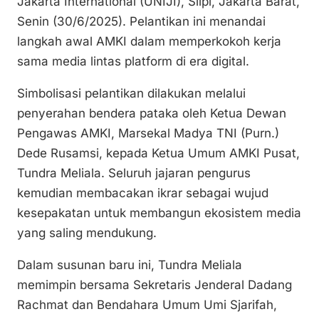
Jakarta International (UNIJI), Slipi, Jakarta Barat,
k
o
p
Senin (30/6/2025). Pelantikan ini menandai
k
langkah awal AMKI dalam memperkokoh kerja
sama media lintas platform di era digital.
Simbolisasi pelantikan dilakukan melalui
penyerahan bendera pataka oleh Ketua Dewan
Pengawas AMKI, Marsekal Madya TNI (Purn.)
Dede Rusamsi, kepada Ketua Umum AMKI Pusat,
Tundra Meliala. Seluruh jajaran pengurus
kemudian membacakan ikrar sebagai wujud
kesepakatan untuk membangun ekosistem media
yang saling mendukung.
Dalam susunan baru ini, Tundra Meliala
memimpin bersama Sekretaris Jenderal Dadang
Rachmat dan Bendahara Umum Umi Sjarifah,