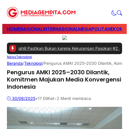
HOME
NASIONAL
INTERNASIONAL
MEGAPOLITAN
EKONOM
i, Bahlil Pastikan Bukan karena Kekurangan Pasokan
|
#2 -
Perkuat 
News
Teknologi
Beranda
/
Teknologi
/
Pengurus AMKI 2025–2030 Dilantik, Komitm
Pengurus AMKI 2025–2030 Dilantik,
Komitmen Majukan Media Konvergensi
Indonesia
30/06/2025
•
17
Dilihat
•
2 Menit membaca