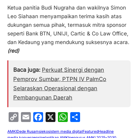
Ketua panitia Budi Nugraha dan wakilnya Simon
Leo Siahaan menyampaikan terima kasih atas
dukungan semua pihak, termasuk mitra sponsor
seperti Bank BTN, UNIJI, Cartic & Co Law Office,
dan Kedaung yang mendukung suksesnya acara.
(red)
Baca juga:
Perkuat Sinergi dengan
Pemprov Sumbar, PTPN IV PalmCo
Selaraskan Operasional dengan
Pembangunan Daerah
C
E
F
X
W
S
o
m
a
h
h
AMKI
Dede Rusamsi
ekosistem media digital
Featured
Headline
p
ai
c
at
ar
media konvergensi
pelantikan AMKI
pengurus AMKI 2025–2030