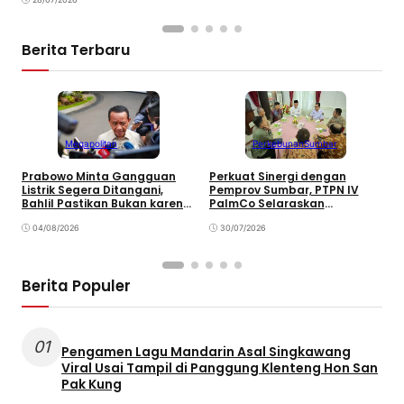
Berita Terbaru
Megapolitan
Perkebunan
Sumbar
Prabowo Minta Gangguan
Perkuat Sinergi dengan
P
Listrik Segera Ditangani,
Pemprov Sumbar, PTPN IV
P
Bahlil Pastikan Bukan karena
PalmCo Selaraskan
B
Kekurangan Pasokan
Operasional dengan
B
04/08/2026
Pembangunan Daerah
30/07/2026
Berita Populer
01
Pengamen Lagu Mandarin Asal Singkawang
Viral Usai Tampil di Panggung Klenteng Hon San
Pak Kung