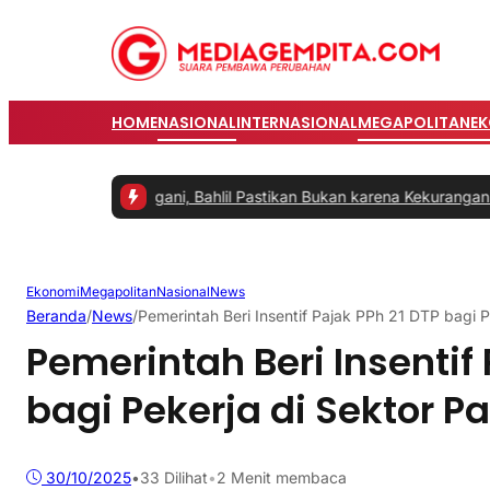
HOME
NASIONAL
INTERNASIONAL
MEGAPOLITAN
E
gera Ditangani, Bahlil Pastikan Bukan karena Kekurangan Pasokan
|
Ekonomi
Megapolitan
Nasional
News
Beranda
/
News
/
Pemerintah Beri Insentif Pajak PPh 21 DTP bagi P
Pemerintah Beri Insentif 
bagi Pekerja di Sektor P
30/10/2025
•
33
Dilihat
•
2 Menit membaca