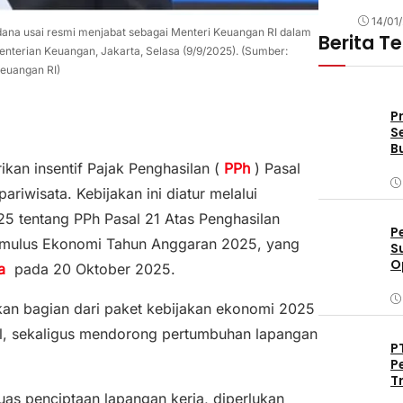
14/01
a usai resmi menjabat sebagai Menteri Keuangan RI dalam
Berita T
nterian Keuangan, Jakarta, Selasa (9/9/2025). (Sumber:
euangan RI)
P
S
B
an insentif Pajak Penghasilan (
PPh
) Pasal
riwisata. Kebijakan ini diatur melalui
5 tentang PPh Pasal 21 Atas Penghasilan
P
timulus Ekonomi Tahun Anggaran 2025, yang
S
O
wa
pada 20 Oktober 2025.
D
akan bagian dari paket kebijakan ekonomi 2025
l, sekaligus mendorong pertumbuhan lapangan
P
P
T
s penciptaan lapangan kerja, diperlukan