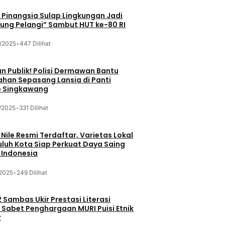
Pinangsia Sulap Lingkungan Jadi
ng Pelangi” Sambut HUT ke-80 RI
/2025
•
447 Dilihat
n Publik! Polisi Dermawan Bantu
ahan Sepasang Lansia di Panti
 Singkawang
/2025
•
331 Dilihat
 Nile Resmi Terdaftar, Varietas Lokal
luh Kota Siap Perkuat Daya Saing
 Indonesia
/2025
•
249 Dilihat
 Sambas Ukir Prestasi Literasi
 Sabet Penghargaan MURI Puisi Etnik
r