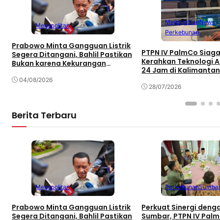
Megapolitan
News
Megapolitan
Perkebunan
Prabowo Minta Gangguan Listrik
PTPN IV PalmCo Siaga
Segera Ditangani, Bahlil Pastikan
Kerahkan Teknologi AI
Bukan karena Kekurangan
24 Jam di Kalimanta
Pasokan
04/08/2026
28/07/2026
Berita Terbaru
Megapolitan
Perkebunan
Sumba
Prabowo Minta Gangguan Listrik
Perkuat Sinergi den
Segera Ditangani, Bahlil Pastikan
Sumbar, PTPN IV Pal