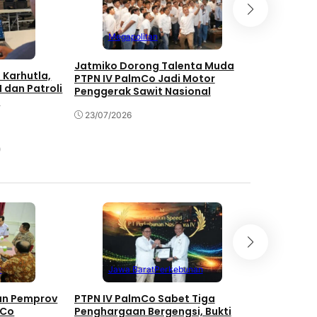
Megapolitan
Mega
Jatmiko Dorong Talenta Muda
PTPN IV P
 Karhutla,
PTPN IV PalmCo Jadi Motor
Terapan u
 dan Patroli
Penggerak Sawit Nasional
Produktivi
n
B50
23/07/2026
23/07/202
Mega
r
Jawa Barat
Perkebunan
Perk
gan Pemprov
PTPN IV PalmCo Sabet Tiga
PTPN IV Pa
mCo
Penghargaan Bergengsi, Bukti