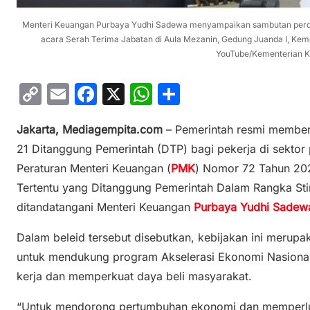
Menteri Keuangan Purbaya Yudhi Sadewa menyampaikan sambutan perdan
acara Serah Terima Jabatan di Aula Mezanin, Gedung Juanda I, Keme
YouTube/Kementerian K
C
E
F
X
W
S
o
m
a
h
h
Jakarta, Mediagempita.com
– Pemerintah resmi memberik
p
ai
c
at
ar
21 Ditanggung Pemerintah (DTP) bagi pekerja di sektor pa
y
l
e
s
e
Peraturan Menteri Keuangan (
PMK
) Nomor 72 Tahun 202
Li
b
A
Tertentu yang Ditanggung Pemerintah Dalam Rangka S
n
o
p
ditandatangani Menteri Keuangan
Purbaya Yudhi Sade
k
o
p
Dalam beleid tersebut disebutkan, kebijakan ini merup
k
untuk mendukung program Akselerasi Ekonomi Nasiona
kerja dan memperkuat daya beli masyarakat.
“Untuk mendorong pertumbuhan ekonomi dan memperlua