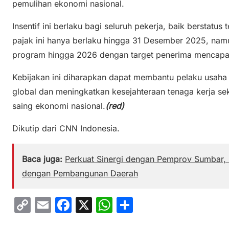
pemulihan ekonomi nasional.
Insentif ini berlaku bagi seluruh pekerja, baik berstat
pajak ini hanya berlaku hingga 31 Desember 2025, na
program hingga 2026 dengan target penerima mencapai 1
Kebijakan ini diharapkan dapat membantu pelaku usaha 
global dan meningkatkan kesejahteraan tenaga kerja se
saing ekonomi nasional.
(red)
Dikutip dari CNN Indonesia.
Baca juga:
Perkuat Sinergi dengan Pemprov Sumbar,
dengan Pembangunan Daerah
C
E
F
X
W
S
o
m
a
h
h