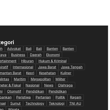
eknologi AI dan Patroli
Penggerak Sawit Nasional
 Kalimantan
23/07/2026
6
tegori
eh
Advokat
Bali
Bali
Banten
Banten
daya
Business
Daerah
Ekonomi
ertainment
Hiburan
Hukum & Kriminal
iratif
Internasional
Jawa Barat
Jawa Tengah
imantan Barat
Kepri
Kesehatan
Kuliner
ulintas
Maritim
Megapolitan
Militer
eter & Fiskal
Nasional
News
Olahraga
ni
Otomotif
Pendidikan
Pendidikan
bankan
Peristiwa
Pertanian
Politik
Ragam
sel
Sumut
Technology
Teknologi
TNI AU
eo
Wisata