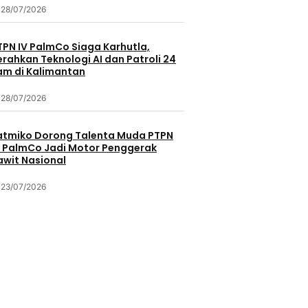
28/07/2026
TPN IV PalmCo Siaga Karhutla,
erahkan Teknologi AI dan Patroli 24
am di Kalimantan
28/07/2026
atmiko Dorong Talenta Muda PTPN
V PalmCo Jadi Motor Penggerak
awit Nasional
23/07/2026