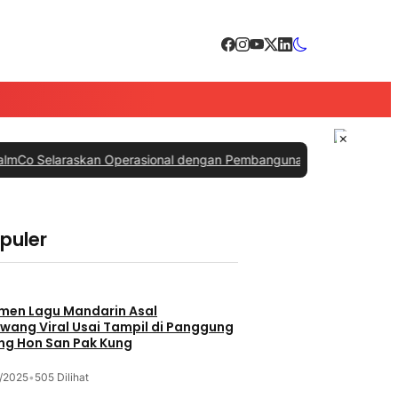
×
araskan Operasional dengan Pembangunan Daerah
|
#3 -
PTPN IV Pal
opuler
men Lagu Mandarin Asal
wang Viral Usai Tampil di Panggung
ng Hon San Pak Kung
/2025
•
505 Dilihat