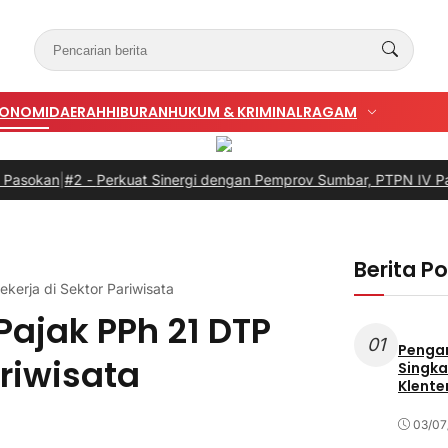
KONOMI
DAERAH
HIBURAN
HUKUM & KRIMINAL
RAGAM
#2 -
Perkuat Sinergi dengan Pemprov Sumbar, PTPN IV PalmCo Sel
Berita P
ekerja di Sektor Pariwisata
Pajak PPh 21 DTP
01
Penga
ariwisata
Singka
Klente
03/07