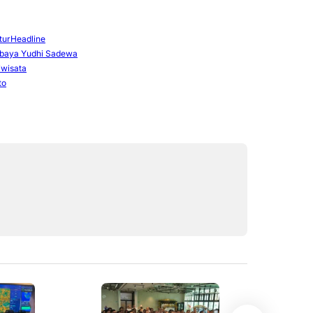
tur
Headline
rbaya Yudhi Sadewa
iwisata
to