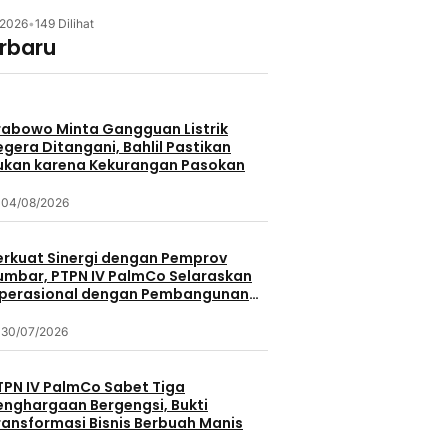
/2026
•
149 Dilihat
erbaru
rabowo Minta Gangguan Listrik
egera Ditangani, Bahlil Pastikan
ukan karena Kekurangan Pasokan
04/08/2026
erkuat Sinergi dengan Pemprov
umbar, PTPN IV PalmCo Selaraskan
perasional dengan Pembangunan
aerah
30/07/2026
TPN IV PalmCo Sabet Tiga
enghargaan Bergengsi, Bukti
ransformasi Bisnis Berbuah Manis