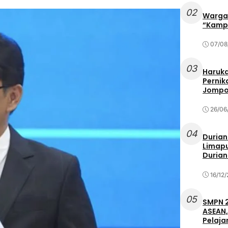
02
Warga 
“Kampu
07/08
03
Haruka
Pernik
Jompo
26/06
04
Durian
Limapu
Durian
16/12
05
SMPN 2
ASEAN,
Pelaja