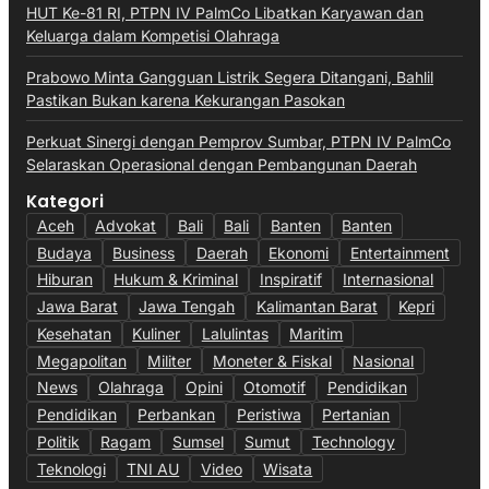
HUT Ke-81 RI, PTPN IV PalmCo Libatkan Karyawan dan
Keluarga dalam Kompetisi Olahraga
Prabowo Minta Gangguan Listrik Segera Ditangani, Bahlil
Pastikan Bukan karena Kekurangan Pasokan
Perkuat Sinergi dengan Pemprov Sumbar, PTPN IV PalmCo
Selaraskan Operasional dengan Pembangunan Daerah
Kategori
Aceh
Advokat
Bali
Bali
Banten
Banten
Budaya
Business
Daerah
Ekonomi
Entertainment
Hiburan
Hukum & Kriminal
Inspiratif
Internasional
Jawa Barat
Jawa Tengah
Kalimantan Barat
Kepri
Kesehatan
Kuliner
Lalulintas
Maritim
Megapolitan
Militer
Moneter & Fiskal
Nasional
News
Olahraga
Opini
Otomotif
Pendidikan
Pendidikan
Perbankan
Peristiwa
Pertanian
Politik
Ragam
Sumsel
Sumut
Technology
Teknologi
TNI AU
Video
Wisata