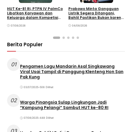
HUT Ke-81 RI, PTPN IV PalmCo
Prabowo Minta Gangguan
P
Libatkan Karyawan dan
Listrik Segera Ditangani,
P
Keluarga dalam Kompetisi
Bahlil Pastikan Bukan karena
P
Olahraga
Kekurangan Pasokan
O
07/08/2026
04/08/2026
P
Berita Populer
01
Pengamen Lagu Mandarin Asal Singkawang
Viral Usai Tampil di Panggung Klenteng Hon San
Pak Kung
03/07/2025
•
506 Dilihat
02
Warga Pinangsia Sulap Lingkungan Jadi
“Kampung Pelangi” Sambut HUT ke-80 RI
07/08/2025
•
448 Dilihat
03