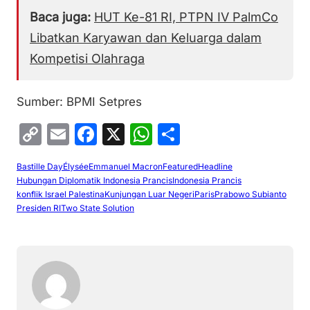
Baca juga:
HUT Ke-81 RI, PTPN IV PalmCo
Libatkan Karyawan dan Keluarga dalam
Kompetisi Olahraga
Sumber: BPMI Setpres
C
E
F
X
W
S
o
m
a
h
h
Bastille Day
Élysée
Emmanuel Macron
Featured
Headline
p
ai
c
at
ar
Hubungan Diplomatik Indonesia Prancis
Indonesia Prancis
y
l
e
s
e
konflik Israel Palestina
Kunjungan Luar Negeri
Paris
Prabowo Subianto
Presiden RI
Two State Solution
Li
b
A
n
o
p
k
o
p
k