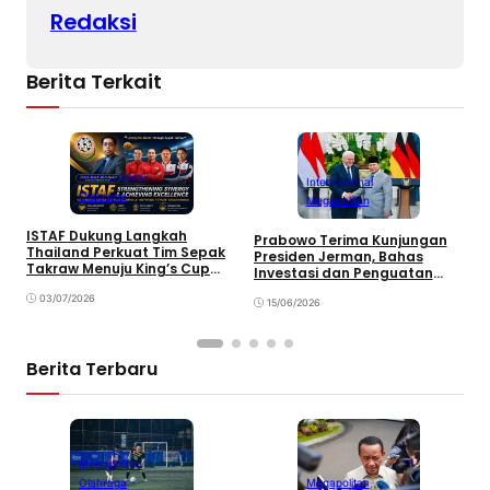
Redaksi
Berita Terkait
Internasional
Internasional
Olahraga
Megapolitan
B
S
ISTAF Dukung Langkah
Prabowo Terima Kunjungan
T
Thailand Perkuat Tim Sepak
Presiden Jerman, Bahas
k
Takraw Menuju King’s Cup
Investasi dan Penguatan
2026
Kemitraan Strategis
03/07/2026
15/06/2026
Berita Terbaru
Megapolitan
Olahraga
Megapolitan