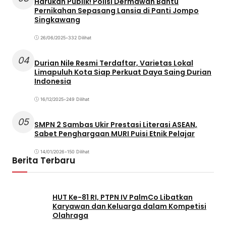
Harukan Publik! Polisi Dermawan Bantu
Pernikahan Sepasang Lansia di Panti Jompo
Singkawang
26/06/2025
•
332 Dilihat
04
Durian Nile Resmi Terdaftar, Varietas Lokal
Limapuluh Kota Siap Perkuat Daya Saing Durian
Indonesia
16/12/2025
•
249 Dilihat
05
SMPN 2 Sambas Ukir Prestasi Literasi ASEAN,
Sabet Penghargaan MURI Puisi Etnik Pelajar
14/01/2026
•
150 Dilihat
Berita Terbaru
HUT Ke-81 RI, PTPN IV PalmCo Libatkan
Karyawan dan Keluarga dalam Kompetisi
Olahraga