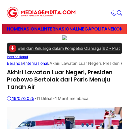
HOME
NASIONAL
INTERNASIONAL
MEGAPOLITAN
EKONOM
Karyawan dan Keluarga dalam Kompetisi Olahraga
|
#2 -
Prabowo Mint
Internasional
Beranda
/
Internasional
/
Akhiri Lawatan Luar Negeri, Presiden Pra
Akhiri Lawatan Luar Negeri, Presiden
Prabowo Bertolak dari Paris Menuju
Tanah Air
16/07/2025
•
11
Dilihat
•
1 Menit membaca