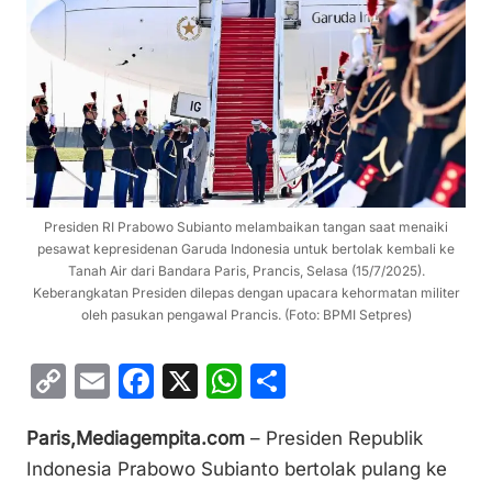
Presiden RI Prabowo Subianto melambaikan tangan saat menaiki
pesawat kepresidenan Garuda Indonesia untuk bertolak kembali ke
Tanah Air dari Bandara Paris, Prancis, Selasa (15/7/2025).
Keberangkatan Presiden dilepas dengan upacara kehormatan militer
oleh pasukan pengawal Prancis. (Foto: BPMI Setpres)
C
E
F
X
W
S
o
m
a
h
h
Paris,Mediagempita.com
– Presiden Republik
p
ai
c
at
ar
Indonesia Prabowo Subianto bertolak pulang ke
y
l
e
s
e