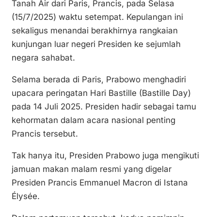
Tanah Air dari Paris, Prancis, pada Selasa
Li
b
A
(15/7/2025) waktu setempat. Kepulangan ini
n
o
p
sekaligus menandai berakhirnya rangkaian
k
o
p
kunjungan luar negeri Presiden ke sejumlah
k
negara sahabat.
Selama berada di Paris, Prabowo menghadiri
upacara peringatan Hari Bastille (Bastille Day)
pada 14 Juli 2025. Presiden hadir sebagai tamu
kehormatan dalam acara nasional penting
Prancis tersebut.
Tak hanya itu, Presiden Prabowo juga mengikuti
jamuan makan malam resmi yang digelar
Presiden Prancis Emmanuel Macron di Istana
Élysée.