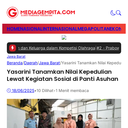
HOME
NASIONAL
INTERNASIONAL
MEGAPOLITAN
EKONOM
awan dan Keluarga dalam Kompetisi Olahraga
|
#2 -
Prabowo Minta Ga
Jawa Barat
Beranda
/
Daerah
/
Jawa Barat
/
Yasarini Tanamkan Nilai Kepedulian
Yasarini Tanamkan Nilai Kepedulian
Lewat Kegiatan Sosial di Panti Asuhan
18/06/2025
•
10
Dilihat
•
1 Menit membaca