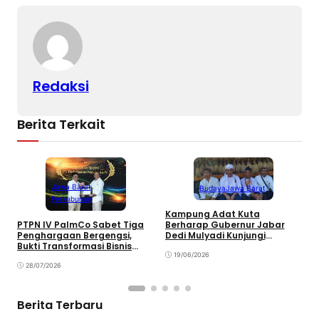
n
o
p
k
o
p
k
Redaksi
Berita Terkait
Jawa Barat
Budaya
Jawa Barat
Perkebunan
Kampung Adat Kuta
Berharap Gubernur Jabar
PTPN IV PalmCo Sabet Tiga
D
Dedi Mulyadi Kunjungi
Penghargaan Bergengsi,
P
Kawasan Pelestarian Budaya
Bukti Transformasi Bisnis
H
Sunda
19/06/2026
Berbuah Manis
28/07/2026
Berita Terbaru