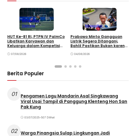
Megapolitan
Olahraga
Megapolitan
HUT Ke-81 RI, PTPN IV PalmCo
Prabowo Minta Gangguan
P
Libatkan Karyawan dan
Listrik Segera Ditangani,
P
Keluarga dalam Kompetisi
Bahlil Pastikan Bukan karena
P
Olahraga
Kekurangan Pasokan
O
07/08/2026
04/08/2026
P
Berita Populer
01
Pengamen Lagu Mandarin Asal Singkawang
Viral Usai Tampil di Panggung Klenteng Hon San
Pak Kung
03/07/2025
•
507 Dilihat
02
Warga Pinangsia Sulap Lingkungan Jadi