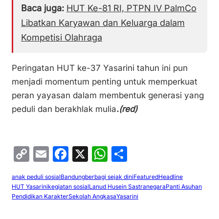
Baca juga:
HUT Ke-81 RI, PTPN IV PalmCo
Libatkan Karyawan dan Keluarga dalam
Kompetisi Olahraga
Peringatan HUT ke-37 Yasarini tahun ini pun
menjadi momentum penting untuk memperkuat
peran yayasan dalam membentuk generasi yang
peduli dan berakhlak mulia
.(red)
C
E
F
X
W
S
o
m
a
h
h
anak peduli sosial
Bandung
berbagi sejak dini
Featured
Headline
p
ai
c
at
ar
HUT Yasarini
kegiatan sosial
Lanud Husein Sastranegara
Panti Asuhan
y
l
e
s
e
Pendidikan Karakter
Sekolah Angkasa
Yasarini
Li
b
A