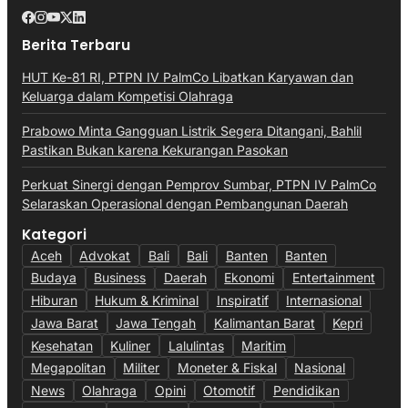
Berita Terbaru
HUT Ke-81 RI, PTPN IV PalmCo Libatkan Karyawan dan
Keluarga dalam Kompetisi Olahraga
Prabowo Minta Gangguan Listrik Segera Ditangani, Bahlil
Pastikan Bukan karena Kekurangan Pasokan
Perkuat Sinergi dengan Pemprov Sumbar, PTPN IV PalmCo
Selaraskan Operasional dengan Pembangunan Daerah
Kategori
Aceh
Advokat
Bali
Bali
Banten
Banten
Budaya
Business
Daerah
Ekonomi
Entertainment
Hiburan
Hukum & Kriminal
Inspiratif
Internasional
Jawa Barat
Jawa Tengah
Kalimantan Barat
Kepri
Kesehatan
Kuliner
Lalulintas
Maritim
Megapolitan
Militer
Moneter & Fiskal
Nasional
News
Olahraga
Opini
Otomotif
Pendidikan