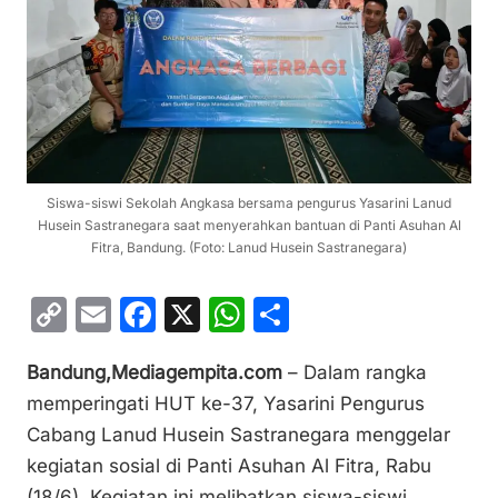
Siswa-siswi Sekolah Angkasa bersama pengurus Yasarini Lanud
Husein Sastranegara saat menyerahkan bantuan di Panti Asuhan Al
Fitra, Bandung. (Foto: Lanud Husein Sastranegara)
C
E
F
X
W
S
o
m
a
h
h
Bandung,Mediagempita.com
– Dalam rangka
p
ai
c
at
ar
memperingati HUT ke-37, Yasarini Pengurus
y
l
e
s
e
Cabang Lanud Husein Sastranegara menggelar
Li
b
A
kegiatan sosial di Panti Asuhan Al Fitra, Rabu
n
o
p
(18/6). Kegiatan ini melibatkan siswa-siswi