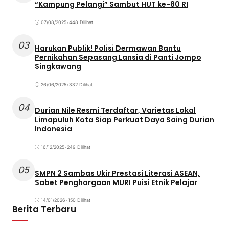
“Kampung Pelangi” Sambut HUT ke-80 RI
07/08/2025
•
448 Dilihat
03
Harukan Publik! Polisi Dermawan Bantu
Pernikahan Sepasang Lansia di Panti Jompo
Singkawang
26/06/2025
•
332 Dilihat
04
Durian Nile Resmi Terdaftar, Varietas Lokal
Limapuluh Kota Siap Perkuat Daya Saing Durian
Indonesia
16/12/2025
•
249 Dilihat
05
SMPN 2 Sambas Ukir Prestasi Literasi ASEAN,
Sabet Penghargaan MURI Puisi Etnik Pelajar
14/01/2026
•
150 Dilihat
Berita Terbaru